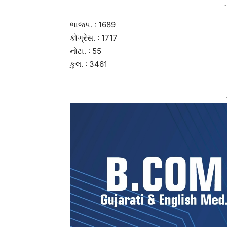
-
ભાજપ. : 1689
કોંગ્રેસ. : 1717
નોટા. : 55
કુલ. : 3461