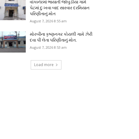
વાંકાનેરમાં ભાયાતી જાંબુડીયા ગામે
પેટમાં દુઃખવા બાદ સારવાર દરમિયાન
પરિણીતાનું મોત
August 7, 2026 8:55 am
મોરબીના કૃષ્ણનગર કોયલી ગામે ઝેરી
દવા પી લેતા પરિણીતાનું મોત.
August 7, 2026 8:53 am
Load more