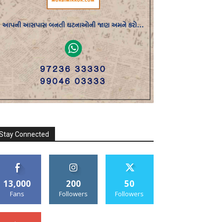
Stay Connected
13,000
200
50
Fans
Followers
Followers