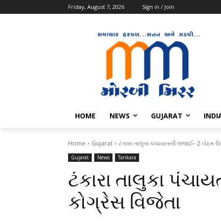
Friday, August 7, 2026
Sign in / Join
HOME
NEWS
GUJARAT
INDI
Home
Gujarat
ટંકારા તાલુકા પંચાયતની લજાઈ- 2 બેઠક ઉપ
Gujarat
News
Tankara
ટંકારા તાલુકા પંચ
કોગ્રેસ વિજેતા