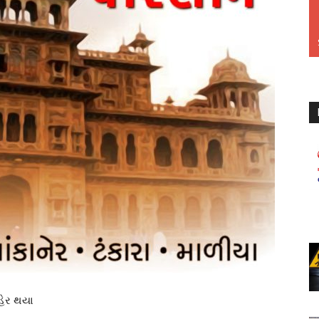
હેર થયા