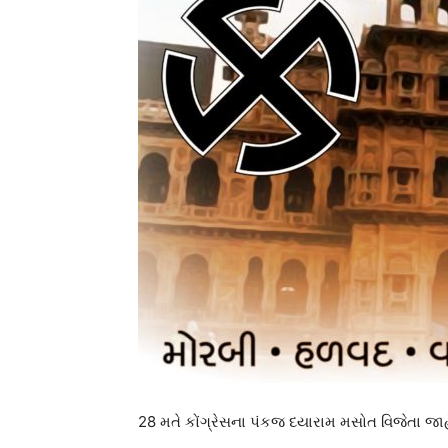
28 મતે કોંગ્રેસના પંકજ દયારામ મસોત વિજેતા જા