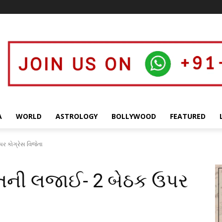
A
WORLD
ASTROLOGY
BOLLYWOOD
FEATURED
ર કોગ્રેસ વિજેતા
ાયતની લજાઈ- 2 બેઠક ઉપર