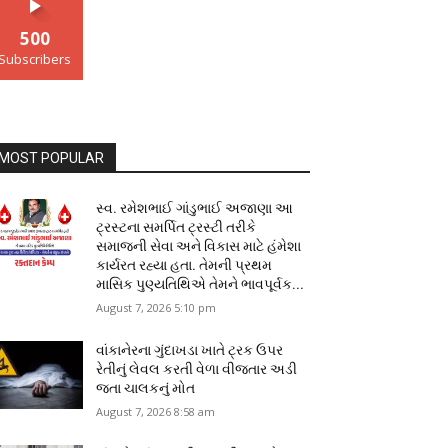
500
Subscribers
MOST POPULAR
સ્વ. રમેશભાઈ ગાંડુભાઈ અજાણા આ
ટ્રસ્ટના સમર્પિત ટ્રસ્ટી તરીકે
સમાજની સેવા અને વિકાસ માટે હંમેશા
કાર્યરત રહ્યા હતા. તેમની પ્રથમ
માસિક પુણ્યતિથિએ તેમને ભાવપૂર્વક...
August 7, 2026 5:10 pm
વાંકાનેરના ગુંદાખડા ખાતે ટ્રક ઉપર
રેતીનું લેવલ કરતી વેળા વીજતાર અડી
જતા ચાલકનું મોત
August 7, 2026 8:58 am