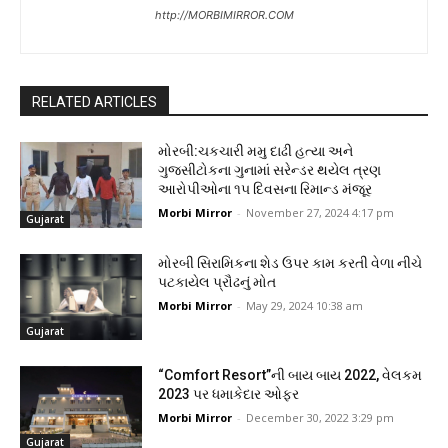
http://MORBIMIRROR.COM
RELATED ARTICLES
મોરબી:ચકચારી મમુ દાઢી હત્યા અને
ગુજસીટોકના ગુનામાં સરેન્ડર થયેલ ત્રણ
આરોપીઓના ૧૫ દિવસના રિમાન્ડ મંજૂર
Morbi Mirror
-
November 27, 2024 4:17 pm
Gujarat
મોરબી સિરામિકના શેડ ઉપર કામ કરતી વેળા નીચે
પટકાયેલ પ્રૌઢનું મોત
Morbi Mirror
-
May 29, 2024 10:38 am
Gujarat
“Comfort Resort”ની બાય બાય 2022, વેલકમ
2023 પર ધમાકેદાર ઓફર
Morbi Mirror
-
December 30, 2022 3:29 pm
Gujarat