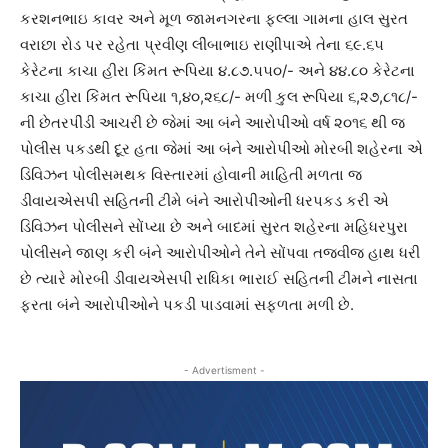
કરશનભાઇ કાવર અને મૂળ જામનગરના ફલ્લા ગામના હાલ સુરત
વરાછા રોડ પર રહેતા પ્રવીણ લીંબાભાઇ રાણીપાએ તેના ૬૯.૬૫
કેરેટના કાચા હીરા કિંમત રૂપિયા ૪.૮૭.૫૫૦/- અને ૪૪.૮૦ કેરેટના
કાચા હીરા કિંમત રૂપિયા ૧,૪૦,૨૬૮/- મળી કુલ રૂપિયા ૬,૨૭,૮૧૮/-
ની છેતરપીંડી આચરી છે જેમાં આ બંને આરોપીઓ વર્ષ ૨૦૧૬ થી જ
પોલીસ પકડથી દૂર હતા જેમાં આ બંને આરોપીઓ મોરબી શહેરના એ
ડિવિઝન પોલીસમથક વિસ્તારમાં હોવાની માહિતી મળતા જ
ડીવાયએસપી સહિતની ટીમે બંને આરોપીઓની ધરપકડ કરી એ
ડિવિઝન પોલીસને સોંપ્યા છે અને બાદમાં સુરત શહેરના મહિધરપુરા
પોલીસને જાણ કરી બંને આરોપીઓને તેને સોંપવા તજવીજ હાથ ધરી
છે ત્યારે મોરબી ડીવાયએસપી રાધિકા ભારાઈ સહિતની ટીમને નાસતા
ફરતા બંને આરોપીઓને પકડી પાડવામાં સફળતા મળી છે.
- Advertisment -