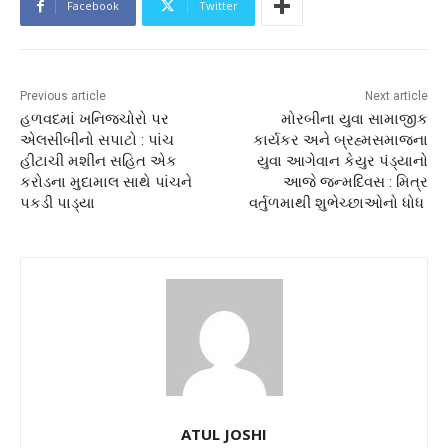
Facebook
Twitter
Previous article
Next article
હળવદમાં ખનિજચોરો પર
મોરબીના યુવા સામાજીક
એલસીબીનો સપાટો : પાંચ
કાર્યકર અને બ્રહ્મસમાજના
હીટાચી મશીન સહિત એક
યુવા આગેવાન કેયુર પંડ્યાનો
કરોડના મુદામાલ સાથે પાંચને
આજે જન્મદિવસ : મિત્ર
પકડી પાડ્યા
વર્તુળમાથી શુભેચ્છાઓનો ધોધ
ATUL JOSHI