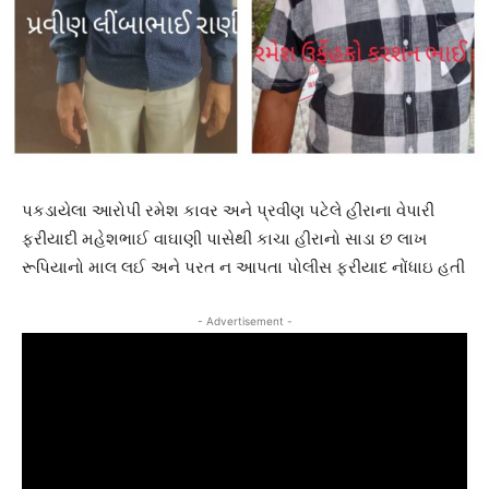
પકડાયેલા આરોપી રમેશ કાવર અને પ્રવીણ પટેલે હીરાના વેપારી
ફરીયાદી મહેશભાઈ વાઘાણી પાસેથી કાચા હીરાનો સાડા છ લાખ
રૂપિયાનો માલ લઈ અને પરત ન આપતા પોલીસ ફરીયાદ નોંધાઇ હતી
- Advertisement -