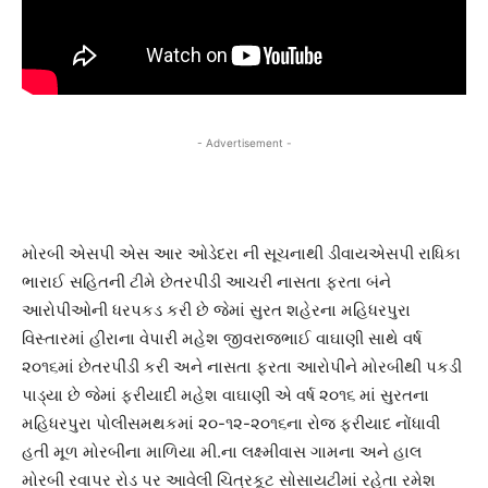
- Advertisement -
મોરબી એસપી એસ આર ઓડેદરા ની સૂચનાથી ડીવાયએસપી રાધિકા
ભારાઈ સહિતની ટીમે છેતરપીંડી આચરી નાસતા ફરતા બંને
આરોપીઓની ધરપકડ કરી છે જેમાં સુરત શહેરના મહિધરપુરા
વિસ્તારમાં હીરાના વેપારી મહેશ જીવરાજભાઈ વાઘાણી સાથે વર્ષ
૨૦૧૬માં છેતરપીંડી કરી અને નાસતા ફરતા આરોપીને મોરબીથી પકડી
પાડ્યા છે જેમાં ફરીયાદી મહેશ વાઘાણી એ વર્ષ ૨૦૧૬ માં સુરતના
મહિધરપુરા પોલીસમથકમાં ૨૦-૧૨-૨૦૧૬ના રોજ ફરીયાદ નોંધાવી
હતી મૂળ મોરબીના માળિયા મી.ના લક્ષ્મીવાસ ગામના અને હાલ
મોરબી રવાપર રોડ પર આવેલી ચિત્રકૂટ સોસાયટીમાં રહેતા રમેશ