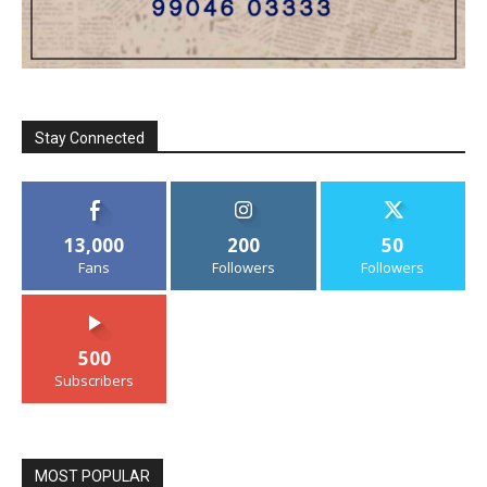
Stay Connected
13,000
200
50
Fans
Followers
Followers
500
Subscribers
MOST POPULAR