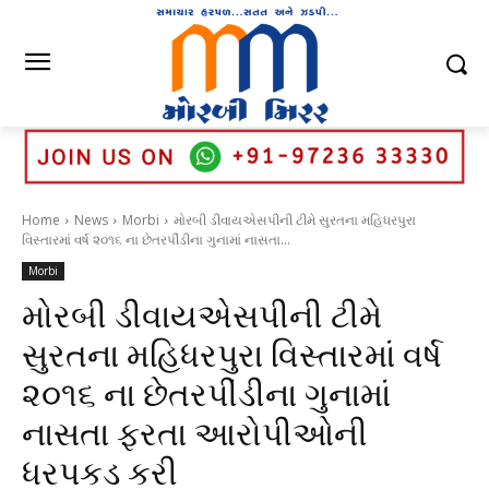
Home
News
Morbi
મોરબી ડીવાયએસપીની ટીમે સુરતના મહિધરપુરા
વિસ્તારમાં વર્ષ ૨૦૧૬ ના છેતરપીંડીના ગુનામાં નાસતા...
Morbi
મોરબી ડીવાયએસપીની ટીમે
સુરતના મહિધરપુરા વિસ્તારમાં વર્ષ
૨૦૧૬ ના છેતરપીંડીના ગુનામાં
નાસતા ફરતા આરોપીઓની
ધરપકડ કરી