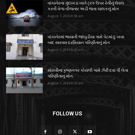
વાંકાનેરના ગુંદાખડા ખાતે ટ્રક ઉપર રેતીનું લેવલ
કરતી વેળા વીજતાર અડી જતા ચાલકનું મોત
August 7, 2026 8:58 am
વાંકાનેરમાં ભાયાતી જાંબુડીયા ગામે પેટમાં દુઃખવા
બાદ સારવાર દરમિયાન પરિણીતાનું મોત
August 7, 2026 8:55 am
મોરબીના કૃષ્ણનગર કોયલી ગામે ઝેરી દવા પી લેતા
પરિણીતાનું મોત.
August 7, 2026 8:53 am
FOLLOW US