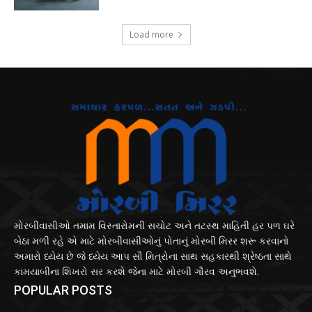
Load more
મોરબીવાસીઓ તમામ વિસ્તારોમની સચોટ અને તટસ્થ માહિતી હર પળ ઘરે
બેઠા મળી રહે એ માટે મોરબીવાસીઓનું પોતાનું મોરબી મિરર શરૂ કરવાનો
અમારો ધ્યેય છે જે ધ્યેય આપ સૌ મિત્રોના સાથ સહકારથી શ્રેષ્ઠતા સાથે
કામયાબીના શિખરો સર કરશે જેના માટે મોરબી ગૌરવ અનુભવશે.
POPULAR POSTS