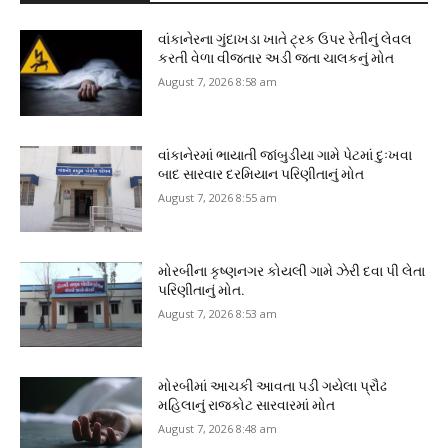
વાંકાનેરના ગુંદાખડા ખાતે ટ્રક ઉપર રેતીનું લેવલ
કરતી વેળા વીજતાર અડી જતા ચાલકનું મોત
August 7, 2026 8:58 am
વાંકાનેરમાં ભાયાતી જાંબુડીયા ગામે પેટમાં દુઃખવા
બાદ સારવાર દરમિયાન પરિણીતાનું મોત
August 7, 2026 8:55 am
મોરબીના કૃષ્ણનગર કોયલી ગામે ઝેરી દવા પી લેતા
પરિણીતાનું મોત.
August 7, 2026 8:53 am
મોરબીમાં આચકી આવતા પડી ગયેલા પ્રૌઢ
મહિલાનું રાજકોટ સારવારમાં મોત
August 7, 2026 8:48 am