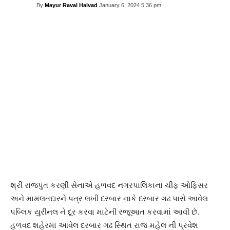
By
Mayur Raval Halvad
January 6, 2024 5:36 pm
Facebook
Twitter
શ્રી રાજપુત કરણી સેનાએ હળવદ નગરપાલિકાના ચીફ ઓફિસર
અને મામલતદારને પત્ર લખી દરબાર નાકે દરબાર ગઢ પાસે આવેલ
પબ્લિક યુરીનલ ને દૂર કરવા માટેની રજૂઆત કરવામાં આવી છે.
હળવદ શહેરમાં આવેલ દરબાર ગઢ સ્થિત રાજ મહેલ ની પ્રવેશ