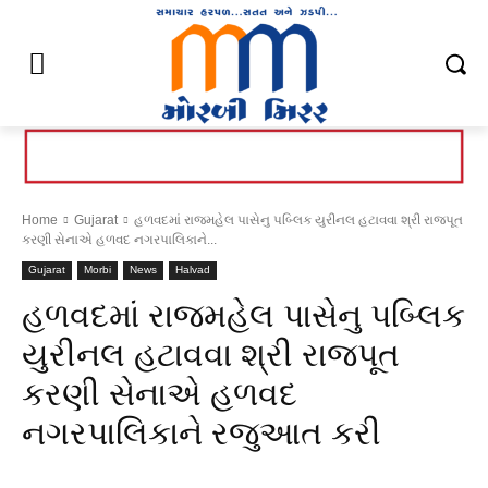
Home
Gujarat
હળવદમાં રાજમહેલ પાસેનુ પબ્લિક યુરીનલ હટાવવા શ્રી
રાજપૂત કરણી સેનાએ હળવદ નગરપાલિકાને...
Gujarat
Morbi
News
Halvad
હળવદમાં રાજમહેલ પાસેનુ પબ્લિક
યુરીનલ હટાવવા શ્રી રાજપૂત
કરણી સેનાએ હળવદ
નગરપાલિકાને રજુઆત કરી