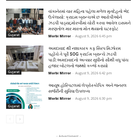
વાંકાનેરમાં ચાર મહિના પહેલા મળેલ મૃતદેહનો ભેદ
ઉકેલાયો: ક્રાઇમ બ્રાન્ચએ છ આરોપીઓને
ઝડપી પાડ્યા;મોરબીમાં ચોરી કરવા આવેલ ઇસમને
મરણતોલ માર મારતા મોત થયાનો ઘટસ્ફોટ
Gujarat
Morbi Mirror
-
August 9, 2026 6:45 pm
અમદાવાદ થી નશાકારક કફ સિરપ મિઝોરમ
પહોંચે તે પૂર્વે SOG ક્રાઈમ બ્રાન્ચે ઝડપી
પાડી:અમદાવાદનો અત્યાર સુધીનો સૌથી વધુ પાંચ
હજાર બોટલનો જથ્થો કબ્જે કરાયો
Gujarat
Morbi Mirror
-
August 9, 2026 6:42 pm
આયુષ હોસ્પિટલમાં લેપ્રોસ્કોપિક અને જનરલ
સર્જરીની સુવિધા ઉપલબ્ધ
Morbi Mirror
-
August 9, 2026 6:30 pm
Gujarat
- Advertisment -