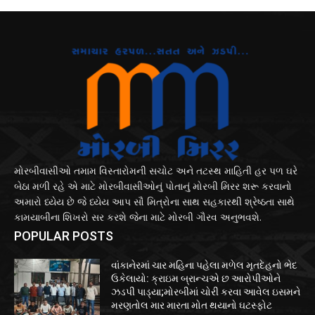
મોરબીવાસીઓ તમામ વિસ્તારોમની સચોટ અને તટસ્થ માહિતી હર પળ ઘરે
બેઠા મળી રહે એ માટે મોરબીવાસીઓનું પોતાનું મોરબી મિરર શરૂ કરવાનો
અમારો ધ્યેય છે જે ધ્યેય આપ સૌ મિત્રોના સાથ સહકારથી શ્રેષ્ઠતા સાથે
કામયાબીના શિખરો સર કરશે જેના માટે મોરબી ગૌરવ અનુભવશે.
POPULAR POSTS
વાંકાનેરમાં ચાર મહિના પહેલા મળેલ મૃતદેહનો ભેદ
ઉકેલાયો: ક્રાઇમ બ્રાન્ચએ છ આરોપીઓને
ઝડપી પાડ્યા;મોરબીમાં ચોરી કરવા આવેલ ઇસમને
મરણતોલ માર મારતા મોત થયાનો ઘટસ્ફોટ