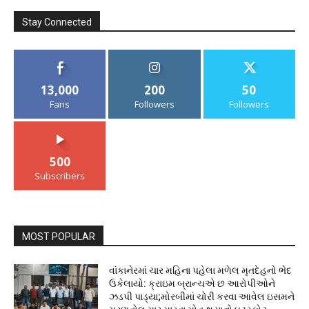
Stay Connected
13,000
200
50
Fans
Followers
Followers
500
Subscribers
MOST POPULAR
વાંકાનેરમાં ચાર મહિના પહેલા મળેલ મૃતદેહનો ભેદ
ઉકેલાયો: ક્રાઇમ બ્રાન્ચએ છ આરોપીઓને
ઝડપી પાડ્યા;મોરબીમાં ચોરી કરવા આવેલ ઇસમને