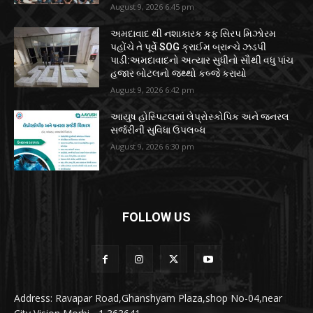
August 9, 2026 6:45 pm
અમદાવાદ થી નશાકારક કફ સિરપ મિઝોરમ
પહોંચે તે પૂર્વે SOG ક્રાઈમ બ્રાન્ચે ઝડપી
પાડી:અમદાવાદનો અત્યાર સુધીનો સૌથી વધુ પાંચ
હજાર બોટલનો જથ્થો કબ્જે કરાયો
August 9, 2026 6:42 pm
આયુષ હોસ્પિટલમાં લેપ્રોસ્કોપિક અને જનરલ
સર્જરીની સુવિધા ઉપલબ્ધ
August 9, 2026 6:30 pm
FOLLOW US
Address: Ravapar Road,Ghanshyam Plaza,shop No-04,near