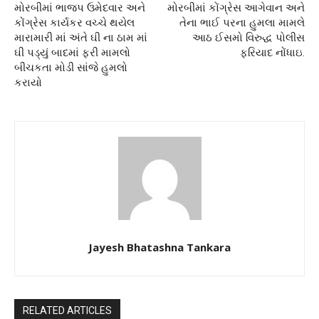
મોરબીમાં ભાજપ ઉમેદવાર અને
મોરબીમાં કોંગ્રેસ આગેવાન અને
કોંગ્રેસ કાર્યકર વચ્ચે થયેલ
તેના ભાઈ પરના હુમલા મામલે
મારામારી માં અંતે ઘી ના ઠામ માં
આઠ ઈસમો વિરુદ્ધ પોલીસ
ઘી પડ્યું બાદમાં ફરી મામલો
ફરિયાદ નોંધાઇ.
બીચકતા મોડી સાંજે હુમલો
કરાયો
Jayesh Bhatashna Tankara
RELATED ARTICLES