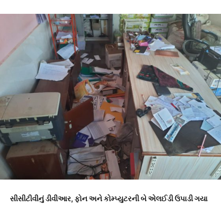
સીસીટીવીનું ડીવીઆર, ફોન અને કોમ્પ્યુટરની બે એલઈડી ઉપાડી ગયા