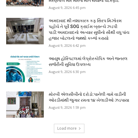
મરણતોલ માર મારતા મોત થયાનો ઘટસ્ફોટ
August 9, 2026 6:45 pm
અમદાવાદ થી નશાકારક કફ સિરપ મિઝોરમ
પહોંચે તે પૂર્વે SOG ક્રાઈમ બ્રાન્ચે ઝડપી
પાડી:અમદાવાદનો અત્યાર સુધીનો સૌથી વધુ પાંચ
હજાર બોટલનો જથ્થો કબ્જે કરાયો
August 9, 2026 6:42 pm
આયુષ હોસ્પિટલમાં લેપ્રોસ્કોપિક અને જનરલ
સર્જરીની સુવિધા ઉપલબ્ધ
August 9, 2026 6:30 pm
મોરબી એલસીબીનો દરોડો:પાનેલી ગામે વાડીની
ઓરડીમાંથી જુગાર રમતા ૧૪ ખેલાડીઓ ઝડપાયા
August 9, 2026 1:59 pm
Load more