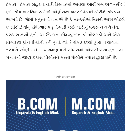
ટંકારા : ટંકારા શહેરના વાડી વિસ્તારમાં આવેલા આર્ય ગેસ એજન્સીમાં
ફરી એક વાર નિશાચરોએ ઓફીસના શટર ઊંચકી ચોરીને અંજામ
આપ્યો છે. જેમાં મહત્વની વાત એ છે કે તસ્કરોએ તિસરી આંખ એટલે
કે સીસીટીવીનુ ડિવીઆર પણ ઉપાડી જઈ ચોરીનું પગેરૂ ન મળે તેવો
પ્રયાસ કર્યો હતો. આ ઉપરાંત, કોમ્પ્યુટરના બે એલઇડી અને એક
મોબાઇલ ફોનની ચોરી કરી હતી. જો કે રોકડ દલ્લો હાથ ન લાગતા
તસ્કરો ઓફીસમાં રમણભમણ કરી અંધારામાં ઓગળી ગયા હતા. આ
બનાવની જાણ ટંકારા પોલીસને કરતા પોલીસે તપાસ હાથ ધરી છે.
- Advertisment -