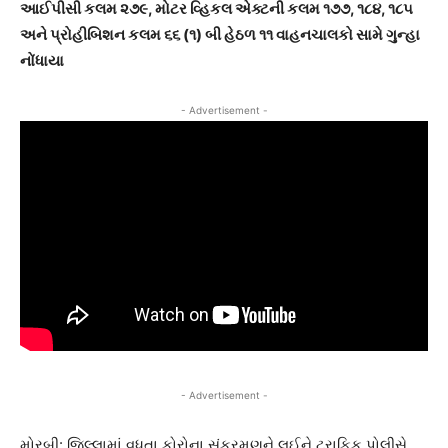
આઈપીસી કલમ ૨૭૯, મોટર વ્હિકલ એક્ટની કલમ ૧૭૭, ૧૮૪, ૧૮૫
અને પ્રોહીબિશન કલમ ૬૬ (૧) બી હેઠળ ૧૧ વાહનચાલકો સામે ગુન્હા
નોંધાયા
- Advertisement -
- Advertisement -
મોરબી: જિલ્લામાં વધતા કોરોના સંક્રમણને લઈને ટ્રાફિક પોલીસે