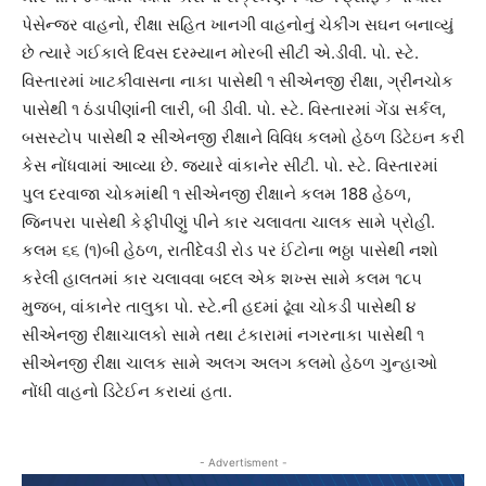
પેસેન્જર વાહનો, રીક્ષા સહિત ખાનગી વાહનોનું ચેકીંગ સઘન બનાવ્યું
છે ત્યારે ગઈકાલે દિવસ દરમ્યાન મોરબી સીટી એ.ડીવી. પો. સ્ટે.
વિસ્તારમાં ખાટકીવાસના નાકા પાસેથી ૧ સીએનજી રીક્ષા, ગ્રીનચોક
પાસેથી ૧ ઠંડાપીણાંની લારી, બી ડીવી. પો. સ્ટે. વિસ્તારમાં ગેંડા સર્કલ,
બસસ્ટોપ પાસેથી ૨ સીએનજી રીક્ષાને વિવિધ કલમો હેઠળ ડિટેઇન કરી
કેસ નોંધવામાં આવ્યા છે. જ્યારે વાંકાનેર સીટી. પો. સ્ટે. વિસ્તારમાં
પુલ દરવાજા ચોકમાંથી ૧ સીએનજી રીક્ષાને કલમ 188 હેઠળ,
જિનપરા પાસેથી કેફીપીણું પીને કાર ચલાવતા ચાલક સામે પ્રોહી.
કલમ ૬૬ (૧)બી હેઠળ, રાતીદેવડી રોડ પર ઈંટોના ભઠ્ઠા પાસેથી નશો
કરેલી હાલતમાં કાર ચલાવવા બદલ એક શખ્સ સામે કલમ ૧૮૫
મુજબ, વાંકાનેર તાલુકા પો. સ્ટે.ની હદમાં ઢૂંવા ચોકડી પાસેથી ૪
સીએનજી રીક્ષાચાલકો સામે તથા ટંકારામાં નગરનાકા પાસેથી ૧
સીએનજી રીક્ષા ચાલક સામે અલગ અલગ કલમો હેઠળ ગુન્હાઓ
નોંધી વાહનો ડિટેઈન કરાયાં હતા.
- Advertisment -