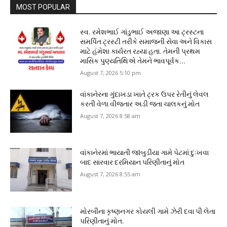
MOST POPULAR
સ્વ. રમેશભાઈ ગાંડુભાઈ અજાણા આ ટ્રસ્ટના
સમર્પિત ટ્રસ્ટી તરીકે સમાજની સેવા અને વિકાસ
માટે હંમેશા કાર્યરત રહ્યા હતા. તેમની પ્રથમ
માસિક પુણ્યતિથિએ તેમને ભાવપૂર્વક...
August 7, 2026 5:10 pm
વાંકાનેરના ગુંદાખડા ખાતે ટ્રક ઉપર રેતીનું લેવલ
કરતી વેળા વીજતાર અડી જતા ચાલકનું મોત
August 7, 2026 8:58 am
વાંકાનેરમાં ભાયાતી જાંબુડીયા ગામે પેટમાં દુઃખવા
બાદ સારવાર દરમિયાન પરિણીતાનું મોત
August 7, 2026 8:55 am
મોરબીના કૃષ્ણનગર કોયલી ગામે ઝેરી દવા પી લેતા
પરિણીતાનું મોત.