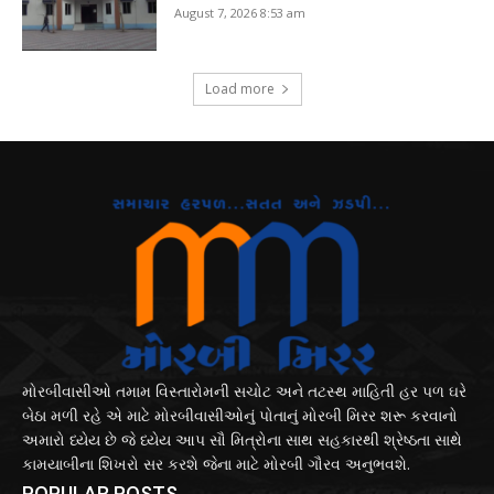
August 7, 2026 8:53 am
Load more
મોરબીવાસીઓ તમામ વિસ્તારોમની સચોટ અને તટસ્થ માહિતી હર પળ ઘરે
બેઠા મળી રહે એ માટે મોરબીવાસીઓનું પોતાનું મોરબી મિરર શરૂ કરવાનો
અમારો ધ્યેય છે જે ધ્યેય આપ સૌ મિત્રોના સાથ સહકારથી શ્રેષ્ઠતા સાથે
કામયાબીના શિખરો સર કરશે જેના માટે મોરબી ગૌરવ અનુભવશે.
POPULAR POSTS