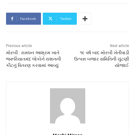
Facebook
Twitter
Previous article
Next article
મોરબી : રામધન આશ્રમ ખાતે
૧૯ વર્ષ બાદ મોરબી ખેતીવાડી
જરૂરિયાતમંદ લોકોને રાશનની
ઉત્પન્ન બજાર સમિતિની ચુંટણી
કીટનું વિતરણ કરવામાં આવ્યું
યોજાઈ