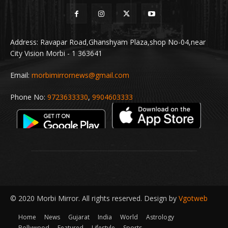
Address: Ravapar Road,Ghanshyam Plaza,shop No-04,near
City Vision Morbi - 1 363641
Email:
morbimirrornews@gmail.com
Phone No:
9723633330
,
9904603333
© 2020 Morbi Mirror. All rights reserved. Design by
Vgotweb
Home
News
Gujarat
India
World
Astrology
Bollywood
Featured
Lifestyle
Sports