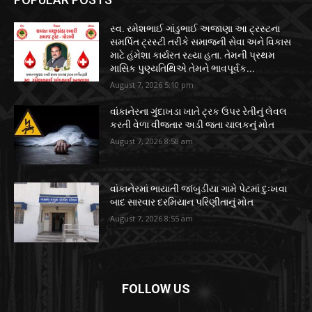
સ્વ. રમેશભાઈ ગાંડુભાઈ અજાણા આ ટ્રસ્ટના
સમર્પિત ટ્રસ્ટી તરીકે સમાજની સેવા અને વિકાસ
માટે હંમેશા કાર્યરત રહ્યા હતા. તેમની પ્રથમ
માસિક પુણ્યતિથિએ તેમને ભાવપૂર્વક...
August 7, 2026 5:10 pm
વાંકાનેરના ગુંદાખડા ખાતે ટ્રક ઉપર રેતીનું લેવલ
કરતી વેળા વીજતાર અડી જતા ચાલકનું મોત
August 7, 2026 8:58 am
વાંકાનેરમાં ભાયાતી જાંબુડીયા ગામે પેટમાં દુઃખવા
બાદ સારવાર દરમિયાન પરિણીતાનું મોત
August 7, 2026 8:55 am
FOLLOW US