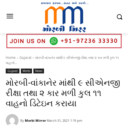
Home
Gujarat
મોરબી-વાંકાનેર માંથી ૯ સીએનજી રીક્ષા તથા ૨ કાર મળી કુલ ૧૧
વાહનો...
Gujarat
Morbi
News
મોરબી-વાંકાનેર માંથી ૯ સીએનજી
રીક્ષા તથા ૨ કાર મળી કુલ ૧૧
વાહનો ડિટેઇન કરાયા
By
Morbi Mirror
March 31, 2021 1:19 pm