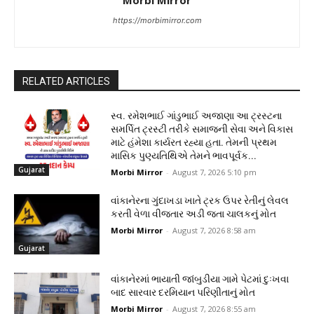
Morbi Mirror
https://morbimirror.com
RELATED ARTICLES
સ્વ. રમેશભાઈ ગાંડુભાઈ અજાણા આ ટ્રસ્ટના
સમર્પિત ટ્રસ્ટી તરીકે સમાજની સેવા અને વિકાસ
માટે હંમેશા કાર્યરત રહ્યા હતા. તેમની પ્રથમ
માસિક પુણ્યતિથિએ તેમને ભાવપૂર્વક...
Gujarat
Morbi Mirror
-
August 7, 2026 5:10 pm
વાંકાનેરના ગુંદાખડા ખાતે ટ્રક ઉપર રેતીનું લેવલ
કરતી વેળા વીજતાર અડી જતા ચાલકનું મોત
Morbi Mirror
-
August 7, 2026 8:58 am
Gujarat
વાંકાનેરમાં ભાયાતી જાંબુડીયા ગામે પેટમાં દુઃખવા
બાદ સારવાર દરમિયાન પરિણીતાનું મોત
Morbi Mirror
-
August 7, 2026 8:55 am