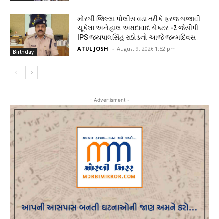
મોરબી જિલ્લા પોલીસ વડા તરીકે ફરજ બજાવી
ચૂકેલા અને હાલ અમદાવાદ સેક્ટર -2 જેસીપી
IPS જયપાલસિંહ રાઠોડનો આજે જન્મદિવસ
ATUL JOSHI
-
August 9, 2026 1:52 pm
Birthday
- Advertisment -