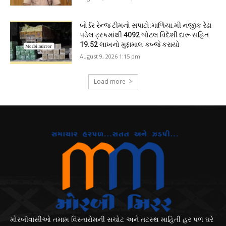
બોર્ડર રેન્જ ટીમનો સપાટો:માળિયા.મી નજીક રેઢા
પડેલ ટ્રકમાંથી 4092 બોટલ વિદેશી દારૂ સહિત
19.52 લાખનો મુદ્દામાલ કબ્જે કરાયો
August 9, 2026 1:15 pm
Load more
મોરબીવાસીઓ તમામ વિસ્તારોમની સચોટ અને તટસ્થ માહિતી હર પળ ઘરે