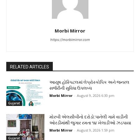
Morbi Mirror
https://morbimirror.com
RELATED ARTICLES
આયુષ હોસ્પિટલમાં લેપ્રોસ્કોપિક અને જનરલ
સર્જરીની સુવિધા ઉપલબ્ધ
Morbi Mirror
-
August 9, 2026 6:30 pm
Gujarat
મોરબી એલસીબીનો દરોડો:પાનેલી ગામે વાડીની
ઓરડીમાંથી જુગાર રમતા ૧૪ ખેલાડીઓ ઝડપાયા
Morbi Mirror
-
August 9, 2026 1:59 pm
Gujarat