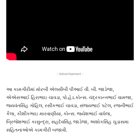
- Advertisement -
આ કામગીરીમાં મોરબી એલસીબી પીઆઈ વી. બી. જાડેજા,
એએસઆઈ હિરાભાઇ ચાવડા, પો.હેડ.કોન્સ. ચંદ્રકાન્તભાઈ વામજા,
જયવંતસિંહ ગોહિલ, રસીકભાઈ ચાવડા, સંજયભાઈ પટેલ, રજનીભાઈ
કૈલા, કૌશીકભાઇ મારવાણીયા, કોન્સ. જયેશભાઈ વાધેલા,
બ્રિજેશભાઈ કાસુન્દ્રા, સહદેવસિંહ જાડેજા, અશોકસિંહ ચુડાસમા
સહિતનાઓએ કામગીરી બજાવી.