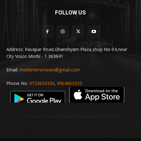
FOLLOW US
Address: Ravapar Road,Ghanshyam Plaza,shop No-04,near
City Vision Morbi - 1 363641
Email:
morbimirrornews@gmail.com
Phone No:
9723633330
,
9904603333