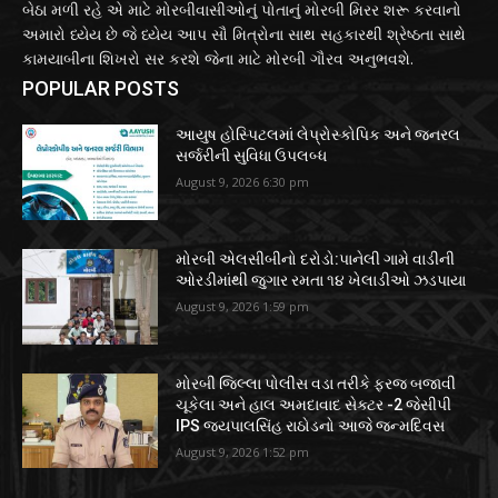
બેઠા મળી રહે એ માટે મોરબીવાસીઓનું પોતાનું મોરબી મિરર શરૂ કરવાનો
અમારો ધ્યેય છે જે ધ્યેય આપ સૌ મિત્રોના સાથ સહકારથી શ્રેષ્ઠતા સાથે
કામયાબીના શિખરો સર કરશે જેના માટે મોરબી ગૌરવ અનુભવશે.
POPULAR POSTS
આયુષ હોસ્પિટલમાં લેપ્રોસ્કોપિક અને જનરલ
સર્જરીની સુવિધા ઉપલબ્ધ
August 9, 2026 6:30 pm
મોરબી એલસીબીનો દરોડો:પાનેલી ગામે વાડીની
ઓરડીમાંથી જુગાર રમતા ૧૪ ખેલાડીઓ ઝડપાયા
August 9, 2026 1:59 pm
મોરબી જિલ્લા પોલીસ વડા તરીકે ફરજ બજાવી
ચૂકેલા અને હાલ અમદાવાદ સેક્ટર -2 જેસીપી
IPS જયપાલસિંહ રાઠોડનો આજે જન્મદિવસ
August 9, 2026 1:52 pm