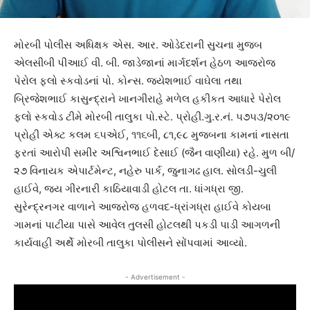
મોરબી પોલીસ અધિક્ષક એસ. આર. ઓડેદરાની સુચના મુજબ
એલસીબી પીઆઈ વી. બી. જાડેજાનાં માર્ગદર્શન હેઠળ આજરોજ
પેરોલ ફ્લો સ્કવોડનાં પો. કોન્સ. જયેશભાઈ વાઘેલા તથા
બ્રિજેશભાઈ કાસુન્દ્રાને ખાનગીરાહે મળેલ હકીકત આધારે પેરોલ
ફલો સ્કવોડ ટીમે મોરબી તાલુકા પો.સ્ટે. પ્રોહી.ગુ.ર.નં. ૫૭૫૩/૨૦૧૯
પ્રોહી એક્ટ કલમ ૬૫એઈ, ૧૧૬બી, ૮૧,૯૮ મુજબના કામનાં નાસતા
ફરતાં આરોપી સમીર અશ્વિનભાઈ દેસાઈ (જૈન વાણીયા) રહે. મુળ બી/
૨૭ વિનાયક એપાર્ટમેન્ટ, નહેરુ પાર્ક, જુનાગઢ હાલ. સોલડી-ચુલી
હાઈવે, જય ગીરનારી કાઠિયાવાડી હોટલ તા. ધાંગધ્રા જી.
સુરેન્દ્રનગર વાળાને આજરોજ હળવદ-ધ્રાંગધ્રા હાઈવે કોયબા
ગામનાં પાટીયા પાસે આવેલ તુલસી હોટલથી પકડી પાડી આગળની
કાર્યવાહી અર્થે મોરબી તાલુકા પોલીસને સોંપવામાં આવ્યો.
- Advertisement -