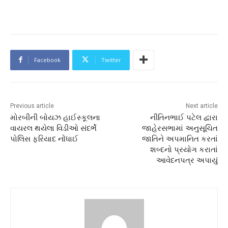
Facebook
Twitter
Previous article
Next article
મોરબીની બોયઝ હાઈસ્કૂલના
નીતિનભાઈ પટેલ દ્વારા
વાયરલ થયેલા વિડીઓ સંદર્ભે
જાહેરસભામાં અનુસૂચિત
પોલિસ ફરિયાદ નોંધાઈ
જાતિને અપમાનિત કરતાં
શબ્દનો પ્રયોગ કરાતાં
આવેદનપત્ર અપાયું