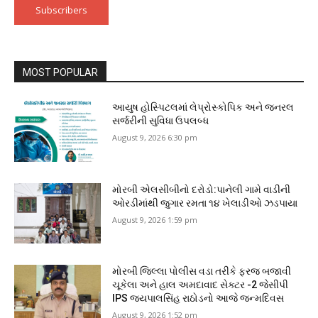
Subscribers
MOST POPULAR
આયુષ હોસ્પિટલમાં લેપ્રોસ્કોપિક અને જનરલ
સર્જરીની સુવિધા ઉપલબ્ધ
August 9, 2026 6:30 pm
મોરબી એલસીબીનો દરોડો:પાનેલી ગામે વાડીની
ઓરડીમાંથી જુગાર રમતા ૧૪ ખેલાડીઓ ઝડપાયા
August 9, 2026 1:59 pm
મોરબી જિલ્લા પોલીસ વડા તરીકે ફરજ બજાવી
ચૂકેલા અને હાલ અમદાવાદ સેક્ટર -2 જેસીપી
IPS જયપાલસિંહ રાઠોડનો આજે જન્મદિવસ
August 9, 2026 1:52 pm