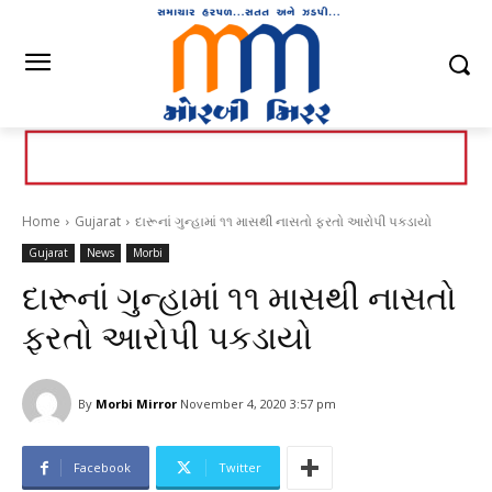
Home
Gujarat
દારૂનાં ગુન્હામાં ૧૧ માસથી નાસતો ફરતો આરોપી પકડાયો
Gujarat
News
Morbi
દારૂનાં ગુન્હામાં ૧૧ માસથી નાસતો
ફરતો આરોપી પકડાયો
By
Morbi Mirror
November 4, 2020 3:57 pm
Facebook
Twitter