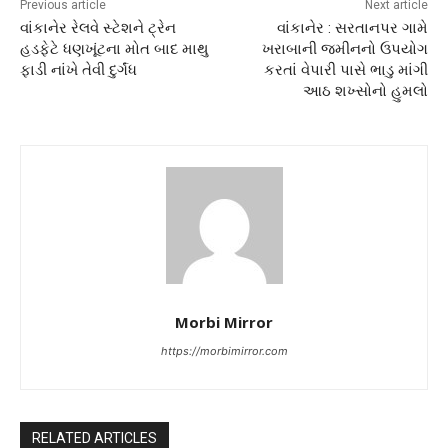
Previous article
Next article
વાંકાનેર રેલવે સ્ટેશને ટ્રેન
વાંકાનેર : સરતાનપર ગામે
હડફેટે ધણખૂંટના મોત બાદ માથુ
ખરાબાની જમીનનો ઉપયોગ
ફાડી નાંખે તેવી દુર્ગંધ
કરતાં વેપારી પાસે ભાડુ માંગી
આઠ શખ્સોનો હુમલો
Morbi Mirror
https://morbimirror.com
RELATED ARTICLES