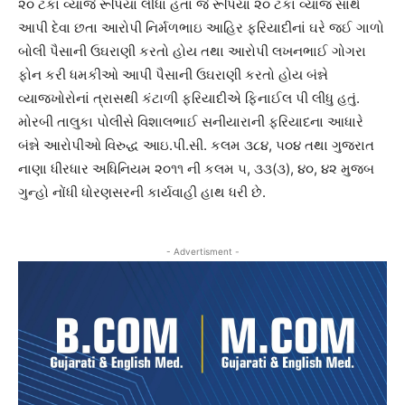
૨૦ ટકા વ્યાજે રૂપિયા લીધા હતા જે રૂપિયા ૨૦ ટકા વ્યાજ સાથે
આપી દેવા છતા આરોપી નિર્મળભાઇ આહિર ફરિયાદીનાં ઘરે જઈ ગાળો
બોલી પૈસાની ઉઘરાણી કરતો હોય તથા આરોપી લખનભાઈ ગોગરા
ફોન કરી ધમકીઓ આપી પૈસાની ઉઘરાણી કરતો હોય બંન્ને
વ્યાજખોરોનાં ત્રાસથી કંટાળી ફરિયાદીએ ફિનાઈલ પી લીધુ હતું.
મોરબી તાલુકા પોલીસે વિશાલભાઈ સનીયારાની ફરિયાદના આધારે
બંન્ને આરોપીઓ વિરુદ્ધ આઇ.પી.સી. કલમ ૩૮૪, ૫૦૪ તથા ગુજરાત
નાણા ધીરધાર અધિનિયમ ૨૦૧૧ ની કલમ ૫, ૩૩(૩), ૪૦, ૪૨ મુજબ
ગુન્હો નોંધી ધોરણસરની કાર્યવાહી હાથ ધરી છે.
- Advertisment -