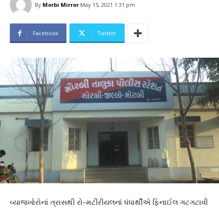
By
Morbi Mirror
May 15, 2021 1:31 pm
Facebook
Twitter
વ્યાજખોરોનાં ત્રાસથી રો-મટીરીયલનાં ધંધાર્થીએ ફિનાઈલ ગટગટાવી