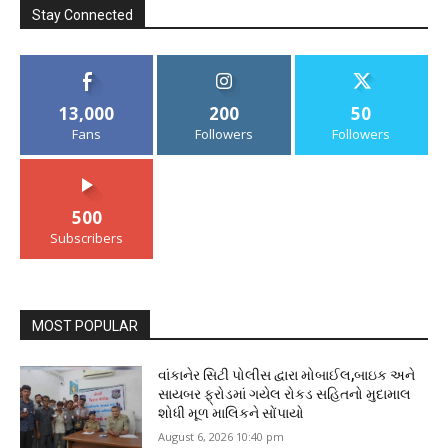
Stay Connected
13,000
200
50
Fans
Followers
Followers
500
Subscribers
MOST POPULAR
વાંકાનેર સિટી પોલીસ દ્વારા મોબાઈલ,બાઇક અને
સાયબર ફ્રોડમાં ગયેલ રોકડ સહિતનો મુદામાલ
શોધી મૂળ માલિકને સોંપાયો
August 6, 2026 10:40 pm