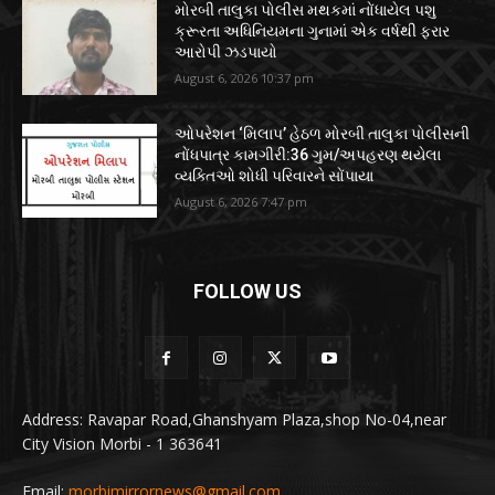
મોરબી તાલુકા પોલીસ મથકમાં નોંધાયેલ પશુ
ક્રૂરતા અધિનિયમના ગુનામાં એક વર્ષથી ફરાર
આરોપી ઝડપાયો
August 6, 2026 10:37 pm
ઓપરેશન ‘મિલાપ’ હેઠળ મોરબી તાલુકા પોલીસની
નોંધપાત્ર કામગીરી:36 ગુમ/અપહરણ થયેલા
વ્યક્તિઓ શોધી પરિવારને સોંપાયા
August 6, 2026 7:47 pm
FOLLOW US
Address: Ravapar Road,Ghanshyam Plaza,shop No-04,near
City Vision Morbi - 1 363641
Email:
morbimirrornews@gmail.com