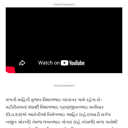
- Advertisement -
- Advertisement -
મળતી માહિતી મુજબ વિશાલભાઇ ચાંચાપર ગામે રહેતા રો-
મટીરીયલનાં ધંધાર્થી વિશાલભાઇ પ્રાણજીવનભાઇ સનીયાર
(ઉ.વ.૨૭)એ આરોપીઓ નિર્મળભાઇ આહિર (રહે.દલવાડી સર્કલ
નજીક મોરબી) તેમજ લખનભાઇ ગોગરા (રહે.કોયલી) વાળા પાસેથી