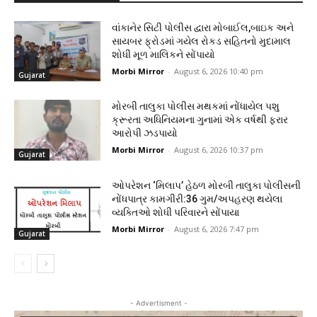
વાંકાનેર સિટી પોલીસ દ્વારા મોબાઈલ,બાઇક અને
સાયબર ફ્રોડમાં ગયેલ રોકડ સહિતનો મુદામાલ
શોધી મૂળ માલિકને સોંપાયો
Morbi Mirror
-
August 6, 2026 10:40 pm
Gujarat
મોરબી તાલુકા પોલીસ મથકમાં નોંધાયેલ પશુ
ક્રૂરતા અધિનિયમના ગુનામાં એક વર્ષથી ફરાર
આરોપી ઝડપાયો
Morbi Mirror
-
August 6, 2026 10:37 pm
Gujarat
ઓપરેશન ‘મિલાપ’ હેઠળ મોરબી તાલુકા પોલીસની
નોંધપાત્ર કામગીરી:36 ગુમ/અપહરણ થયેલા
વ્યક્તિઓ શોધી પરિવારને સોંપાયા
Morbi Mirror
-
August 6, 2026 7:47 pm
Gujarat
- Advertisment -