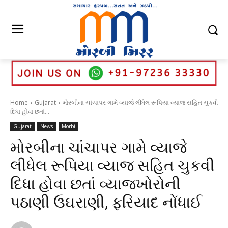
Home
Gujarat
મોરબીના ચાંચાપર ગામે વ્યાજે લીધેલ રૂપિયા વ્યાજ સહિત ચુકવી
દિધા હોવા છતાં...
Gujarat
News
Morbi
મોરબીના ચાંચાપર ગામે વ્યાજે
લીધેલ રૂપિયા વ્યાજ સહિત ચુકવી
દિધા હોવા છતાં વ્યાજખોરોની
પઠાણી ઉઘરાણી, ફરિયાદ નોંધાઈ