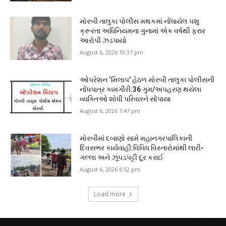
મોરબી તાલુકા પોલીસ મથકમાં નોંધાયેલ પશુ
ક્રૂરતા અધિનિયમના ગુનામાં એક વર્ષથી ફરાર
આરોપી ઝડપાયો
August 6, 2026 10:37 pm
ઓપરેશન ‘મિલાપ’ હેઠળ મોરબી તાલુકા પોલીસની
નોંધપાત્ર કામગીરી:36 ગુમ/અપહરણ થયેલા
વ્યક્તિઓ શોધી પરિવારને સોંપાયા
August 6, 2026 7:47 pm
મોરબીમાં દબાણો સામે મહાનગરપાલિકાની
દિવસભર કાર્યવાહી:વિવિધ વિસ્તારોમાંથી લારી-
ગલ્લા અને ઝૂંપડપટ્ટી દૂર કરાઈ
August 6, 2026 6:52 pm
Load more