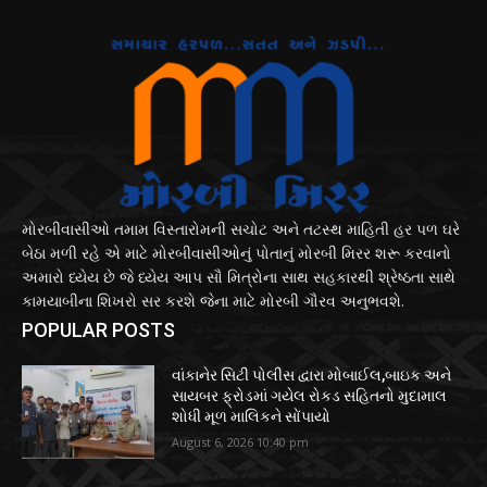
મોરબીવાસીઓ તમામ વિસ્તારોમની સચોટ અને તટસ્થ માહિતી હર પળ ઘરે
બેઠા મળી રહે એ માટે મોરબીવાસીઓનું પોતાનું મોરબી મિરર શરૂ કરવાનો
અમારો ધ્યેય છે જે ધ્યેય આપ સૌ મિત્રોના સાથ સહકારથી શ્રેષ્ઠતા સાથે
કામયાબીના શિખરો સર કરશે જેના માટે મોરબી ગૌરવ અનુભવશે.
POPULAR POSTS
વાંકાનેર સિટી પોલીસ દ્વારા મોબાઈલ,બાઇક અને
સાયબર ફ્રોડમાં ગયેલ રોકડ સહિતનો મુદામાલ
શોધી મૂળ માલિકને સોંપાયો
August 6, 2026 10:40 pm