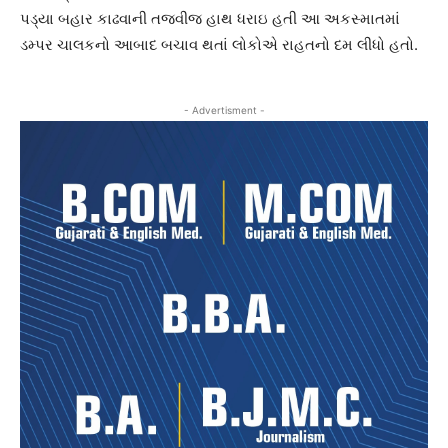
પડ્યા બહાર કાઢવાની તજવીજ હાથ ધરાઇ હતી આ અકસ્માતમાં
ડમ્પર ચાલકનો આબાદ બચાવ થતાં લોકોએ રાહતનો દમ લીધો હતો.
- Advertisment -