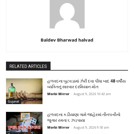
Baldev Bharwad halvad
RELATED ARTICLES
હળવદના બુટવડામાં ઝેરી દવા પીધા બાદ 48 વર્ષીય
વ્યક્તિનું સારવાર દરમિયાન મોત
Morbi Mirror
-
August 9, 2026 10:42 am
Gujarat
હળવદના કડીયાણા ગામે જાહેરમાં તીનપત્તીનો
જુગાર રમતા ૬ ઝડપાયા
Morbi Mirror
-
August 9, 2026 9:50 am