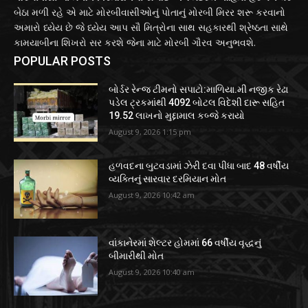
બેઠા મળી રહે એ માટે મોરબીવાસીઓનું પોતાનું મોરબી મિરર શરૂ કરવાનો
અમારો ધ્યેય છે જે ધ્યેય આપ સૌ મિત્રોના સાથ સહકારથી શ્રેષ્ઠતા સાથે
કામયાબીના શિખરો સર કરશે જેના માટે મોરબી ગૌરવ અનુભવશે.
POPULAR POSTS
બોર્ડર રેન્જ ટીમનો સપાટો:માળિયા.મી નજીક રેઢા
પડેલ ટ્રકમાંથી 4092 બોટલ વિદેશી દારૂ સહિત
19.52 લાખનો મુદ્દામાલ કબ્જે કરાયો
August 9, 2026 1:15 pm
હળવદના બુટવડામાં ઝેરી દવા પીધા બાદ 48 વર્ષીય
વ્યક્તિનું સારવાર દરમિયાન મોત
August 9, 2026 10:42 am
વાંકાનેરમાં શેલ્ટર હોમમાં 66 વર્ષીય વૃદ્ધનું
બીમારીથી મોત
August 9, 2026 10:40 am