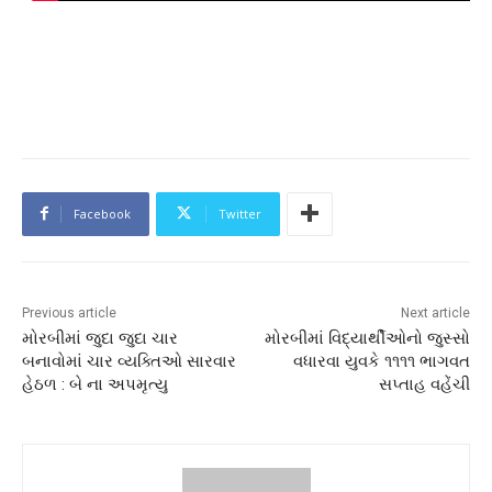
Facebook
Twitter
Previous article
Next article
મોરબીમાં જુદા જુદા ચાર
મોરબીમાં વિદ્યાર્થીઓનો જુસ્સો
બનાવોમાં ચાર વ્યક્તિઓ સારવાર
વધારવા યુવકે ૧૧૧૧ ભાગવત
હેઠળ : બે ના અપમૃત્યુ
સપ્તાહ વહેંચી