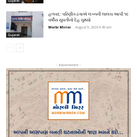
Gujarat
હળવદ: પરિણીત ઢગાએ લગ્નની લાલચ આપી ૧૯
વર્ષીય યુવતીનો દેહ ચુથ્યો
Morbi Mirror
-
August 9, 2026 9:49 am
Gujarat
- Advertisment -