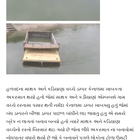
હળવદના માથક અને કડિયાણા વચ્ચે ડમ્પર કેનાલમા ખાબકતા
અકસ્માત થયો હતો જેમાં માથક અને કડીયાણાં એમ્બબન્ને ગામ
વચ્ચે રસ્તામા પસાર થતી નર્મદા કેનાલમા ડમ્પર ખાબક્યુ હતું જેમાં
બંધ ડમ્પરને બીજા ડમ્પર પાછળ બાંધીને લઇ જવાતુ હતુ એ સમયે
બ્રેક ન લાગતાં બનાવ બન્યો હતો ત્યારે માથક અને કડિયાણા
વચ્ચેનો રસ્તો બિસ્માર થઇ ગયો છે જેના લીધે અકસ્માત ના બનાવોમાં
નોધપાત્ર વધારો થયો છે જો કે બનાવને પગલે લોકોના ટોળા ઉમટી