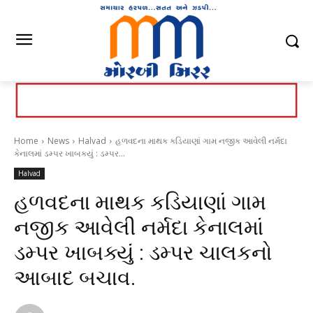
Home
News
Halvad
હળવદના માથક કડિયાણાં ગામ નજીક આવેલી નર્મદા
કેનાલમાં ડમ્પર ખાબક્યું : ડમ્પર...
Halvad
હળવદના માથક કડિયાણાં ગામ
નજીક આવેલી નર્મદા કેનાલમાં
ડમ્પર ખાબક્યું : ડમ્પર ચાલકનો
આબાદ બચાવ.