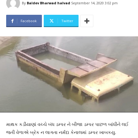
By
Baldev Bharwad halvad
September 14, 2020 3:02 pm
Facebook
Twitter
માથક કડીયાણાં વચ્ચે બંધ ડમ્પર ને બીજા ડમ્પર પાછળ બાંધીને લઈ
જતી વેળાએ બ્રેક ન લાગતા નર્મદા કેનાલમાં ડમ્પર ખાબકયુ.