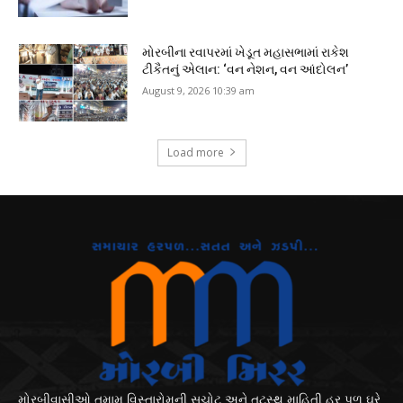
મોરબીના રવાપરમાં ખેડૂત મહાસભામાં રાકેશ
ટીકૈતનું એલાન: ‘વન નેશન, વન આંદોલન’
August 9, 2026 10:39 am
Load more
મોરબીવાસીઓ તમામ વિસ્તારોમની સચોટ અને તટસ્થ માહિતી હર પળ ઘરે