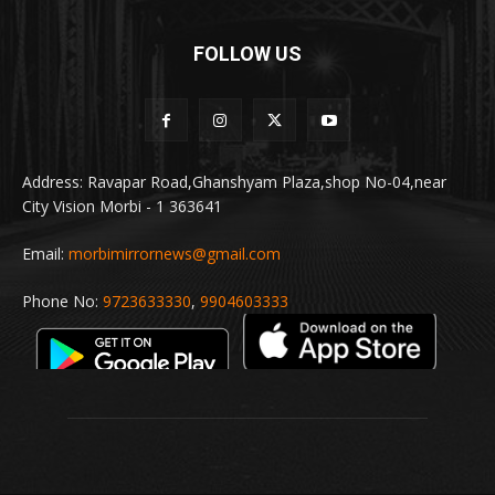
FOLLOW US
Address: Ravapar Road,Ghanshyam Plaza,shop No-04,near
City Vision Morbi - 1 363641
Email:
morbimirrornews@gmail.com
Phone No:
9723633330
,
9904603333