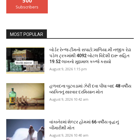
500
Subscribers
MOST POPULAR
બોર્ડર રેન્જ ટીમનો સપાટો:માળિયા.મી નજીક રેઢા
પડેલ ટ્રકમાંથી 4092 બોટલ વિદેશી દારૂ સહિત
19.52 લાખનો મુદ્દામાલ કબ્જે કરાયો
August 9, 2026 1:15 pm
હળવદના બુટવડામાં ઝેરી દવા પીધા બાદ 48 વર્ષીય
વ્યક્તિનું સારવાર દરમિયાન મોત
August 9, 2026 10:42 am
વાંકાનેરમાં શેલ્ટર હોમમાં 66 વર્ષીય વૃદ્ધનું
બીમારીથી મોત
August 9, 2026 10:40 am