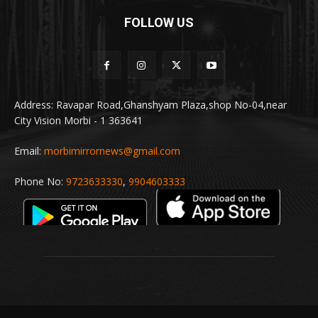
FOLLOW US
Address: Ravapar Road,Ghanshyam Plaza,shop No-04,near
City Vision Morbi - 1 363641
Email:
morbimirrornews@gmail.com
Phone No:
9723633330
,
9904603333