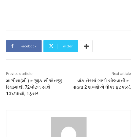
Facebook
Twitter
Previous article
Next article
માળીયા(મી.) નજીક સીએનજી
વાંકાનેરમાં ગાળો બોલવાની ના
રિક્ષામાંથી 72બોટલ સાથે
પાડતા 2 શખ્શોએ ધોકા ફટકાર્યા
1ઝડપાયો, 1ફરાર