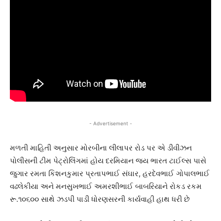
- Advertisement -
મળતી માહિતી અનુસાર મોરબીના લીલાપર રોડ પર એ ડીવીઝન
પોલીસની ટીમ પેટ્રોલિંગમાં હોય દરમિયાન જય ભારત ટાઈલ્સ પાસે
જુગાર રમતા કિશનકુમાર પ્રતાપભાઈ સંઘાર, હરદેવભાઈ ગોપાલભાઈ
વઢલેકીયા અને મનસુખભાઈ અમરશીભાઈ બાબરિયાને રોકડ રકમ
રૂ.૧૦૬૦૦ સાથે ઝડપી પાડી ધોરણસરની કાર્યવાહી હાથ ધરી છે