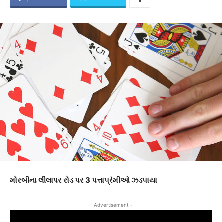
મોરબીના લીલાપર રોડ પર 3 પત્તાપ્રેમીઓ ઝડપાયા
- Advertisement -