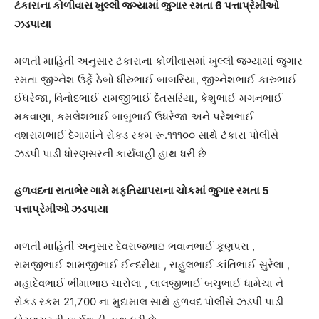
ટંકારાના કોળીવાસ ખુલ્લી જગ્યામાં જુગાર રમતા 6 પત્તાપ્રેમીઓ
ઝડપાયા
મળતી માહિતી અનુસાર ટંકારાના કોળીવાસમાં ખુલ્લી જગ્યામાં જુગાર
રમતા જીગ્નેશ ઉર્ફે ઠેબો ધીરુભાઈ બાબરિયા, જીગ્નેશભાઈ કારુભાઈ
ઈધરેજા, વિનોદભાઈ રામજીભાઈ દેંતસરિયા, કેશુભાઈ મગનભાઈ
મકવાણા, કમલેશભાઈ બાબુભાઈ ઉધરેજા અને પરેશભાઈ
વશરામભાઈ દેગામાંને રોકડ રકમ રૂ.૧૧૧૦૦ સાથે ટંકારા પોલીસે
ઝડપી પાડી ધોરણસરની કાર્યવાહી હાથ ધરી છે
હળવદના રાતાભેર ગામે મફતિયાપરાના ચોકમાં જુગાર રમતા 5
પત્તાપ્રેમીઓ ઝડપાયા
મળતી માહિતી અનુસાર દેવરાજભાઇ ભવાનભાઈ કૂણપરા ,
રામજીભાઈ શામજીભાઈ ઈન્દરીયા , રાહુલભાઈ કાંતિભાઈ સુરેલા ,
મહાદેવભાઈ ભીમાભાઇ ચારોલા , લાલજીભાઈ બચુભાઈ ધામેચા ને
રોકડ રકમ 21,700 ના મુદામાલ સાથે હળવદ પોલીસે ઝડપી પાડી