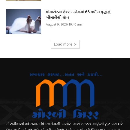
વાંકાનેરમાં શેલ્ટર હોમમાં 66 વર્ષીય વૃદ્ધનું
બીમારીથી મોત
August 9, 2026 10:40 am
Load more
મોરબીવાસીઓ તમામ વિસ્તારોમની સચોટ અને તટસ્થ માહિતી હર પળ ઘરે