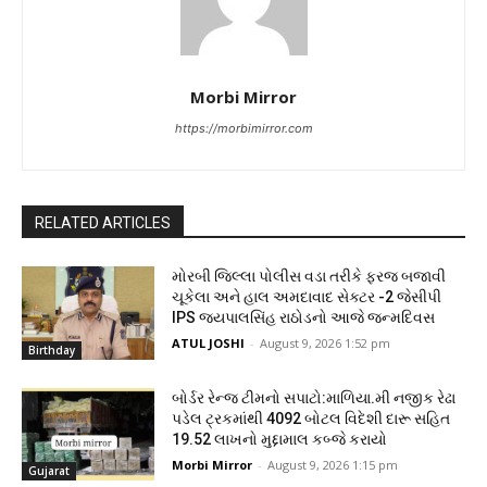
Morbi Mirror
https://morbimirror.com
RELATED ARTICLES
મોરબી જિલ્લા પોલીસ વડા તરીકે ફરજ બજાવી
ચૂકેલા અને હાલ અમદાવાદ સેક્ટર -2 જેસીપી
IPS જયપાલસિંહ રાઠોડનો આજે જન્મદિવસ
ATUL JOSHI
-
August 9, 2026 1:52 pm
Birthday
બોર્ડર રેન્જ ટીમનો સપાટો:માળિયા.મી નજીક રેઢા
પડેલ ટ્રકમાંથી 4092 બોટલ વિદેશી દારૂ સહિત
19.52 લાખનો મુદ્દામાલ કબ્જે કરાયો
Morbi Mirror
-
August 9, 2026 1:15 pm
Gujarat