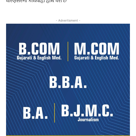
ધોરણસરની કાર્યવાહી હાથ ધરી છે
- Advertisment -