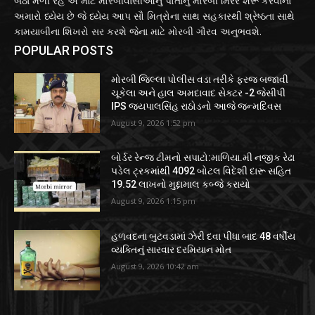
બેઠા મળી રહે એ માટે મોરબીવાસીઓનું પોતાનું મોરબી મિરર શરૂ કરવાનો
અમારો ધ્યેય છે જે ધ્યેય આપ સૌ મિત્રોના સાથ સહકારથી શ્રેષ્ઠતા સાથે
કામયાબીના શિખરો સર કરશે જેના માટે મોરબી ગૌરવ અનુભવશે.
POPULAR POSTS
મોરબી જિલ્લા પોલીસ વડા તરીકે ફરજ બજાવી
ચૂકેલા અને હાલ અમદાવાદ સેક્ટર -2 જેસીપી
IPS જયપાલસિંહ રાઠોડનો આજે જન્મદિવસ
August 9, 2026 1:52 pm
બોર્ડર રેન્જ ટીમનો સપાટો:માળિયા.મી નજીક રેઢા
પડેલ ટ્રકમાંથી 4092 બોટલ વિદેશી દારૂ સહિત
19.52 લાખનો મુદ્દામાલ કબ્જે કરાયો
August 9, 2026 1:15 pm
હળવદના બુટવડામાં ઝેરી દવા પીધા બાદ 48 વર્ષીય
વ્યક્તિનું સારવાર દરમિયાન મોત
August 9, 2026 10:42 am