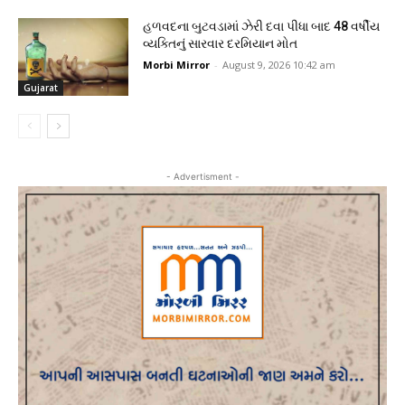
હળવદના બુટવડામાં ઝેરી દવા પીધા બાદ 48 વર્ષીય
વ્યક્તિનું સારવાર દરમિયાન મોત
Morbi Mirror
-
August 9, 2026 10:42 am
Gujarat
- Advertisment -