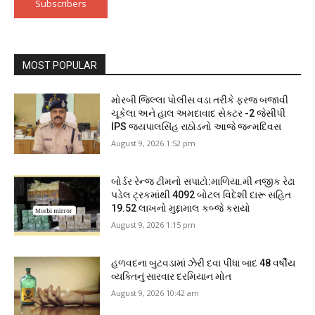
Subscribers
MOST POPULAR
મોરબી જિલ્લા પોલીસ વડા તરીકે ફરજ બજાવી
ચૂકેલા અને હાલ અમદાવાદ સેક્ટર -2 જેસીપી
IPS જયપાલસિંહ રાઠોડનો આજે જન્મદિવસ
August 9, 2026 1:52 pm
બોર્ડર રેન્જ ટીમનો સપાટો:માળિયા.મી નજીક રેઢા
પડેલ ટ્રકમાંથી 4092 બોટલ વિદેશી દારૂ સહિત
19.52 લાખનો મુદ્દામાલ કબ્જે કરાયો
August 9, 2026 1:15 pm
હળવદના બુટવડામાં ઝેરી દવા પીધા બાદ 48 વર્ષીય
વ્યક્તિનું સારવાર દરમિયાન મોત
August 9, 2026 10:42 am