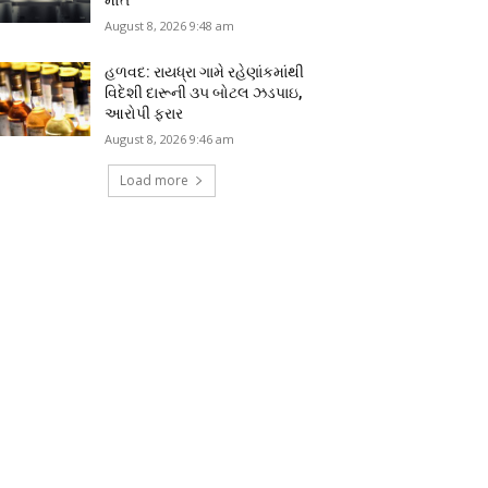
August 8, 2026 9:48 am
હળવદ: રાયધ્રા ગામે રહેણાંકમાંથી
વિદેશી દારૂની ૩૫ બોટલ ઝડપાઇ,
આરોપી ફરાર
August 8, 2026 9:46 am
Load more