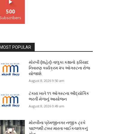
500
Subscribers
MOST POPULAR
મોરબી (શહેર) તાલુકા કક્ષાનો ફરિયાદ
નિવારણ કાર્યક્રમ ૨૫ ઓગસ્ટના રોજ
યોજાશે
August 8, 2026 9:50 am
ટંકારા ખાતે ૧૧ ઓગસ્ટના ઔદ્યોગિક
ભરતી મેળાનું આયોજન
August 8, 2026 9:49 am
મોરબીના પ્રેમજીનગર નજીક ટ્રકે
પાછળથી ટક્કર મારતા બાઈકચાલકનું
મોત