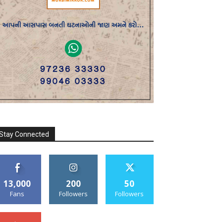
Stay Connected
13,000
200
50
Fans
Followers
Followers