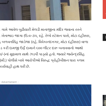
 ગામે આવેલ બુઢીયારી મેલડી માતાજીના મંદિર જવાના રસ્તે
 ખેતાભાઇ જાગા (ઉ.વ-૩૫, રહે. રેલ્વે સ્ટેશન પાસે, મોટા દહીસરા,
ંહ બળવતસિંહ જાડેજા (રહે. વિવેકાનંદનગર, મોટા દહીસરા) વાળા
રેડ કરી દામજી ઉર્ફે દામાને ૬૦૦ લીટર દારૂ બનાવવાનો આથો
/-)નાં મુદ્દામાલ સાથે ઝડપી પાડ્યો હતો. જ્યારે જયેન્દ્રસિંહ
ી.) પોલીસે બન્ને આરોપીઓ વિરુદ્ધ પ્રોહીબીશન ધારા કલમ
ર્યવાહી હાથ ધરી છે.
- Advertisment -