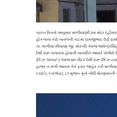
પ્રાપ્ત વિગતો અનુસાર માળીયા(મી.)ના મોટા દહીસરા
હોકળાના કાંઠે બાવળની કાંટમા દામજીભાઇ ઉર્ફે દામો
તા. માળીયા મીંયાણા જી. મોરબી) તેમજ જયેન્દ્રસિ
દેશી દારૂ બનાવતા હોવાની બાતમીને આધારે પોલીસે 
(કિં.રૂ.૧૨૦૦/-) તેમજ ૪૦ લીટર દેશી દારૂ (કિં.રૂ.૮૦૦
હાજર ન મળી આવતા તેને ફરાર જાહેર કરી માળીયા(મ
૬૫(ઈ), ૬૫(એફ), ૮૧ મુજબ ગુનો નોંધી ધોરણસરની કા