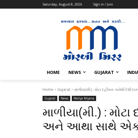
Saturday, August 8, 2026
Sign in / Join
HOME
NEWS
GUJARAT
INDI
Home
Gujarat
માળીયા(મી.) : મોટા દહીંસરા ગામેથી દેશી 
Gujarat
News
Maliya Miyana
માળીયા(મી.) : મોટા 
અને આથા સાથે એક