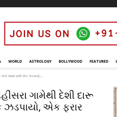
A
WORLD
ASTROLOGY
BOLLYWOOD
FEATURED
દારૂ અને આથા સાથે એક ઝડપાયો,...
દહીંસરા ગામેથી દેશી દારૂ
 ઝડપાયો, એક ફરાર