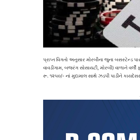
પ્રાપ્ત વિગતો અનુસાર મોરબીના જુના બસસ્ટેન્ડ પાસે
વાવડીગામ, બજરંગ સોસાયટી, મોરબી) વાળાને વર્લ
રૂ. ૧૨૫૦/- નાં મુદામાલ સાથે ઝડપી પાડીને કાયદેસર