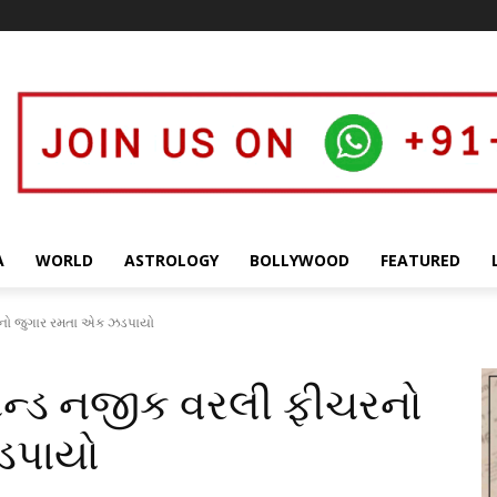
A
WORLD
ASTROLOGY
BOLLYWOOD
FEATURED
ચરનો જુગાર રમતા એક ઝડપાયો
ટેન્ડ નજીક વરલી ફીચરનો
ડપાયો