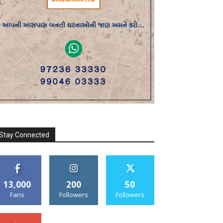
Stay Connected
13,000
200
50
Fans
Followers
Followers