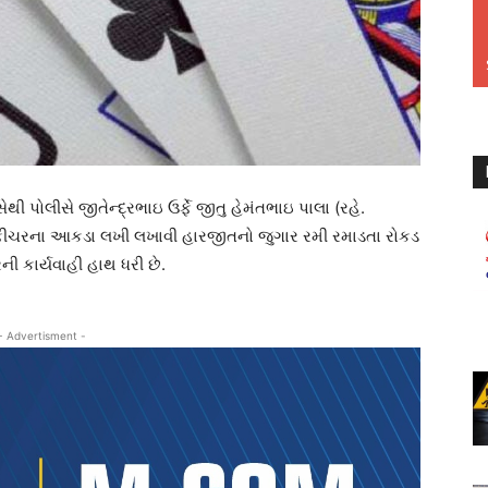
થી પોલીસે જીતેન્દ્રભાઇ ઉર્ફે જીતુ હેમંતભાઇ પાલા (રહે.
ી ફીચરના આકડા લખી લખાવી હારજીતનો જુગાર રમી રમાડતા રોકડ
ની કાર્યવાહી હાથ ધરી છે.
- Advertisment -