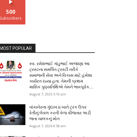
500
Subscribers
MOST POPULAR
સ્વ. રમેશભાઈ ગાંડુભાઈ અજાણા આ
ટ્રસ્ટના સમર્પિત ટ્રસ્ટી તરીકે
સમાજની સેવા અને વિકાસ માટે હંમેશા
કાર્યરત રહ્યા હતા. તેમની પ્રથમ
માસિક પુણ્યતિથિએ તેમને ભાવપૂર્વક...
August 7, 2026 5:10 pm
વાંકાનેરના ગુંદાખડા ખાતે ટ્રક ઉપર
રેતીનું લેવલ કરતી વેળા વીજતાર અડી
જતા ચાલકનું મોત
August 7, 2026 8:58 am