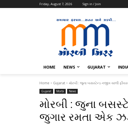
Friday, August 7, 2026
Sign in / Join
HOME
NEWS
GUJARAT
INDI
Home
Gujarat
મોરબી : જુના બસસ્ટેન્ડ નજીક વરલી ફી
Gujarat
Morbi
News
મોરબી : જુના બસસ્
જુગાર રમતા એક ઝ