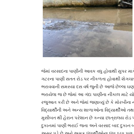
જેમાં વરસાદના પાણીની આવક વધુ હોવાથી સુપર માર્
ગટરના પાણી સતત રોડ પર નીકળતા હોવાથી ૨ોગચાળ
ભરાવવાની સમસ્યા દસ વર્ષ જુની છે આજે છેલ્લા ઘ
ભરાયેલા જ છે જેમાં આ ગંદા પાણીના નીકાલ માટે 
રજુઆત કરી છે અને જેમાં જણાવ્યું છે કે મોરબીન
વિદ્યાર્થીની અને અન્ય શાળાઓના વિદ્યાર્થીઓ
મુસીબત થી હેરાન પરેશાન છે કન્યા છાત્રાલય રોડ
દુકાનમાં પાણી ભરાઈ જતા અને વરસાદ બાદ દુકાન બહ
અસર પડે છે અને અમુક ધંધાર્થીઓના ધંધા ઠપ્પ પણ થ