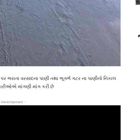
 પર ભરાતા વરસાદના પાણી તથા ભૂગર્ભ ગટર ના પાણીનો નિકાલ
પારીઓએ માંગણી માંગ કરી છે
 Advertisement -