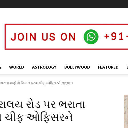
A
WORLD
ASTROLOGY
BOLLYWOOD
FEATURED
 પર ભરાતા પાણીનો નિકાલ કરવા ચીફ ઓફિસરને રજુઆત
્રાલય રોડ પર ભરાતા
વા ચીફ ઓફિસરને