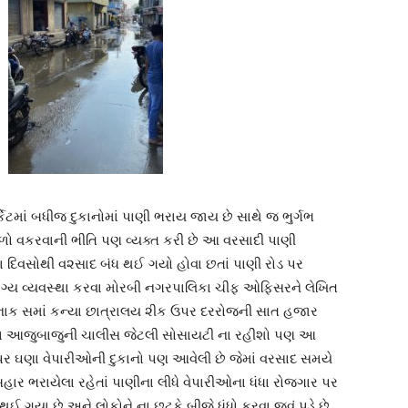
કેટમાં બધીજ દુકાનોમાં પાણી ભરાય જાય છે સાથે જ ભુર્ગભ
ો વકરવાની ભીતિ પણ વ્યક્ત કરી છે આ વરસાદી પાણી
ણા દિવસોથી વ૨સાદ બંધ થઈ ગયો હોવા છતાં પાણી રોડ પર
યોગ્ય વ્યવસ્થા કરવા મોરબી નગરપાલિકા ચીફ ઓફિસરને લેખિત
ા નાક સમાં કન્યા છાત્રાલય ૨ીક ઉપર દરરોજની સાત હજાર
 તથા આજુબાજુની ચાલીસ જેટલી સોસાયટી ના રહીશો પણ આ
 પર ઘણા વેપારીઓની દુકાનો પણ આવેલી છે જેમાં વરસાદ સમયે
ાર ભરાયેલા રહેતાં પાણીના લીધે વેપારીઓના ધંધા રોજગાર પર
ઈ ગયા છે અને લોકોને ના છૂટકે બીજે ધંધો કરવા જવું પડે છે