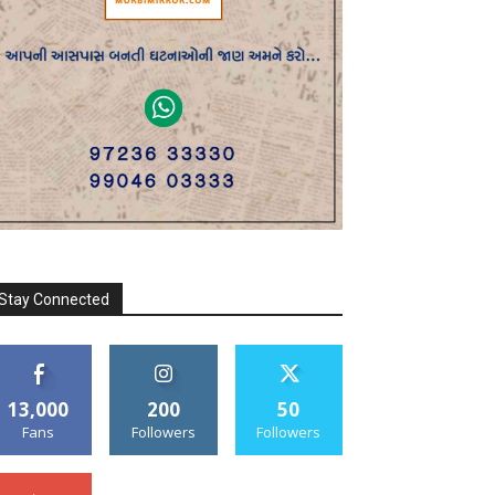
Stay Connected
13,000
200
50
Fans
Followers
Followers