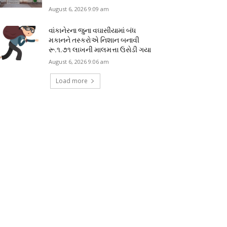
August 6, 2026 9:09 am
વાંકાનેરના જુના વઘાસીયામાં બંધ
મકાનને તસ્કરોએ નિશાન બનાવી
રૂ.૧.૭૧ લાખની માલમત્તા ઉસેડી ગયા
August 6, 2026 9:06 am
Load more