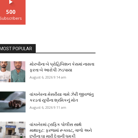
500
Subscribers
MOST POPULAR
મોરબીના બે પ્રોહિબિશન કેસમાં નાસતા
ફરતા બે આરોપી ઝડપાયા
August 6, 2026 9:14 am
વાંકાનેરના મેસરીયા ગામે ઝેરી જીવજંતુ
કરડતાં યુપીના શ્રમિકનું મોત
August 6, 2026 9:11 am
વાંકાનેરમાં ટ્રાફિક પોલીસ સાથે
માથાકૂટ: ફરજમાં રૂકાવટ, ગાળો અને
છરીના ઘા મારી દેવાની ધમકી