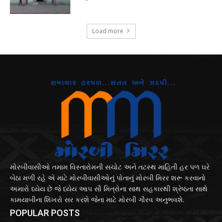
Load more
મોરબીવાસીઓ તમામ વિસ્તારોમની સચોટ અને તટસ્થ માહિતી હર પળ ઘરે
બેઠા મળી રહે એ માટે મોરબીવાસીઓનું પોતાનું મોરબી મિરર શરૂ કરવાનો
અમારો ધ્યેય છે જે ધ્યેય આપ સૌ મિત્રોના સાથ સહકારથી શ્રેષ્ઠતા સાથે
કામયાબીના શિખરો સર કરશે જેના માટે મોરબી ગૌરવ અનુભવશે.
POPULAR POSTS