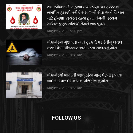
સ્વ. રમેશભાઈ ગાંડુભાઈ અજાણા આ ટ્રસ્ટના
સમર્પિત ટ્રસ્ટી તરીકે સમાજની સેવા અને વિકાસ
માટે હંમેશા કાર્યરત રહ્યા હતા. તેમની પ્રથમ
માસિક પુણ્યતિથિએ તેમને ભાવપૂર્વક...
August 7, 2026 5:10 pm
વાંકાનેરના ગુંદાખડા ખાતે ટ્રક ઉપર રેતીનું લેવલ
કરતી વેળા વીજતાર અડી જતા ચાલકનું મોત
August 7, 2026 8:58 am
વાંકાનેરમાં ભાયાતી જાંબુડીયા ગામે પેટમાં દુઃખવા
બાદ સારવાર દરમિયાન પરિણીતાનું મોત
August 7, 2026 8:55 am
FOLLOW US