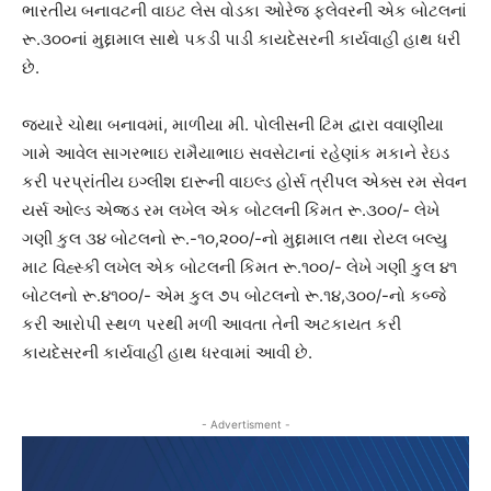
ભારતીય બનાવટની વાઇટ લેસ વોડકા ઓરેજ ફલેવરની એક બોટલનાં
રૂ.૩૦૦નાં મુદ્દામાલ સાથે પકડી પાડી કાયદેસરની કાર્યવાહી હાથ ધરી
છે.
જયારે ચોથા બનાવમાં, માળીયા મી. પોલીસની ટિમ દ્વારા વવાણીયા
ગામે આવેલ સાગરભાઇ રામૈયાભાઇ સવસેટાનાં રહેણાંક મકાને રેઇડ
કરી પરપ્રાંતીય ઇગ્લીશ દારૂની વાઇલ્ડ હોર્સ ત્રીપલ એક્સ રમ સેવન
યર્સ ઓલ્ડ એજ્ર્ડ રમ લખેલ એક બોટલની કિંમત રૂ.૩૦૦/- લેખે
ગણી કુલ ૩૪ બોટલનો રૂ.-૧૦,૨૦૦/-નો મુદ્દામાલ તથા રોય્લ બલ્યુ
માટ વિહ્સ્કી લખેલ એક બોટલની કિમત રૂ.૧૦૦/- લેખે ગણી કુલ ૪૧
બોટલનો રૂ.૪૧૦૦/- એમ કુલ ૭૫ બોટલનો રૂ.૧૪,૩૦૦/-નો કબ્જે
કરી આરોપી સ્થળ પરથી મળી આવતા તેની અટકાયત કરી
કાયદેસરની કાર્યવાહી હાથ ધરવામાં આવી છે.
- Advertisment -