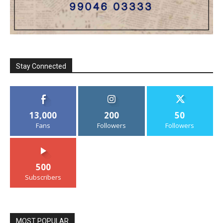
Stay Connected
13,000
200
50
Fans
Followers
Followers
500
Subscribers
MOST POPULAR