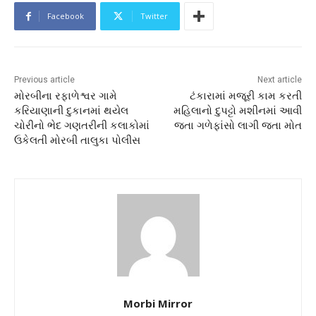
Facebook
Twitter
Previous article
Next article
મોરબીના રફાળેશ્વર ગામે
ટંકારામાં મજૂરી કામ કરતી
કરિયાણાની દુકાનમાં થયેલ
મહિલાનો દુપટ્ટો મશીનમાં આવી
ચોરીનો ભેદ ગણતરીની કલાકોમાં
જતા ગળેફાંસો લાગી જતા મોત
ઉકેલતી મોરબી તાલુકા પોલીસ
Morbi Mirror