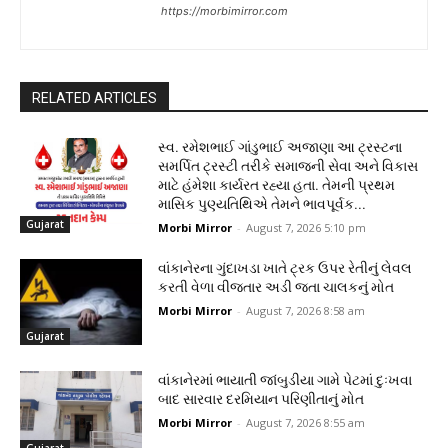
https://morbimirror.com
RELATED ARTICLES
સ્વ. રમેશભાઈ ગાંડુભાઈ અજાણા આ ટ્રસ્ટના
સમર્પિત ટ્રસ્ટી તરીકે સમાજની સેવા અને વિકાસ
માટે હંમેશા કાર્યરત રહ્યા હતા. તેમની પ્રથમ
માસિક પુણ્યતિથિએ તેમને ભાવપૂર્વક...
Gujarat
Morbi Mirror
-
August 7, 2026 5:10 pm
વાંકાનેરના ગુંદાખડા ખાતે ટ્રક ઉપર રેતીનું લેવલ
કરતી વેળા વીજતાર અડી જતા ચાલકનું મોત
Morbi Mirror
-
August 7, 2026 8:58 am
Gujarat
વાંકાનેરમાં ભાયાતી જાંબુડીયા ગામે પેટમાં દુઃખવા
બાદ સારવાર દરમિયાન પરિણીતાનું મોત
Morbi Mirror
-
August 7, 2026 8:55 am
Gujarat