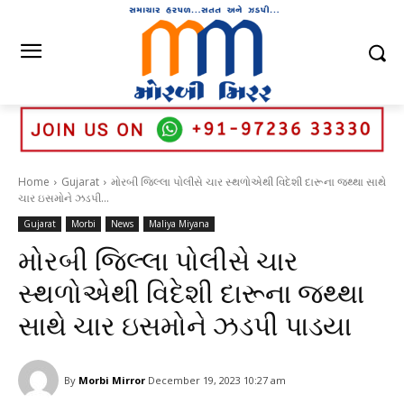
Home
Gujarat
મોરબી જિલ્લા પોલીસે ચાર સ્થળોએથી વિદેશી દારૂના જથ્થા સાથે
ચાર ઇસમોને ઝડપી...
Gujarat
Morbi
News
Maliya Miyana
મોરબી જિલ્લા પોલીસે ચાર
સ્થળોએથી વિદેશી દારૂના જથ્થા
સાથે ચાર ઇસમોને ઝડપી પાડયા
By
Morbi Mirror
December 19, 2023 10:27 am