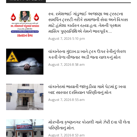
સ્વ. રમેશભાઈ ગાંડુભાઈ અજાણા આ ટ્રસ્ટના
સમર્પિત ટ્રસ્ટી તરીકે સમાજની સેવા અને વિકાસ
માટે હંમેશા કાર્યરત રહ્યા હતા. તેમની પ્રથમ
માસિક પુણ્યતિથિએ તેમને ભાવપૂર્વક...
August 7, 2026 5:10 pm
વાંકાનેરના ગુંદાખડા ખાતે ટ્રક ઉપર રેતીનું લેવલ
કરતી વેળા વીજતાર અડી જતા ચાલકનું મોત
August 7, 2026 8:58 am
વાંકાનેરમાં ભાયાતી જાંબુડીયા ગામે પેટમાં દુઃખવા
બાદ સારવાર દરમિયાન પરિણીતાનું મોત
August 7, 2026 8:55 am
મોરબીના કૃષ્ણનગર કોયલી ગામે ઝેરી દવા પી લેતા
પરિણીતાનું મોત.
August 7, 2026 8:53 am