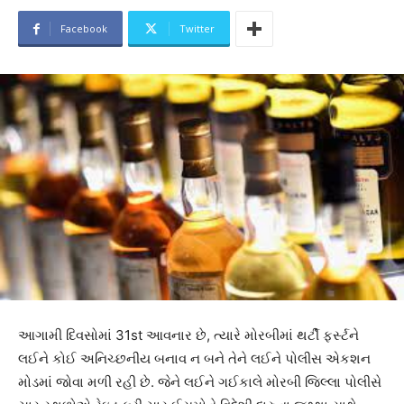
Facebook
Twitter
આગામી દિવસોમાં 31st આવનાર છે, ત્યારે મોરબીમાં થર્ટી ફર્સ્ટને
લઈને કોઈ અનિચ્છનીય બનાવ ન બને તેને લઈને પોલીસ એકશન
મોડમાં જોવા મળી રહી છે. જેને લઈને ગઈકાલે મોરબી જિલ્લા પોલીસે