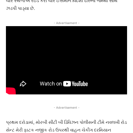
ચાર સ્થળોએ રેઇડ કરી ચાર ઈસમોને વિદેશી દારુના જથ્થા સાથે
ઝડપી પાડ્યા છે.
- Advertisement -
- Advertisement -
પ્રથમ દરોડામાં, મોરબી સીટી બી ડિવિઝન પોલીસની ટીમે નવલખી રોડ
સેન્ટ મેરી ફાટક નજીક રોડ ઉપરથી વાહન ચેકીંગ દરમિયાન