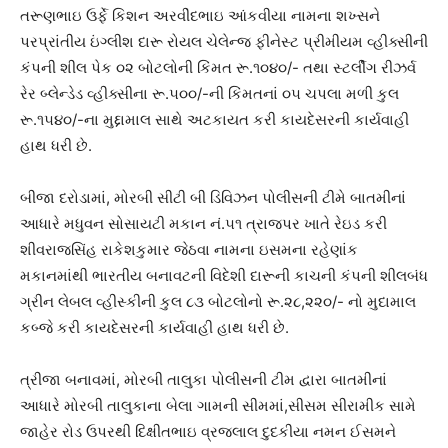
તરૂણભાઇ ઉર્ફે કિશન અરવીંદભાઇ આંકવીયા નામના શખ્સને
પરપ્રાંતીય ઇંગ્લીશ દારૂ રોયલ ચેલેન્જ ફીનેસ્ટ પ્રીમીયમ વ્હીક્સીની
કંપની શીલ પેક ૦૨ બોટલોની કિંમત રૂ.૧૦૪૦/- તથા સ્ટર્લીંગ રીઝર્વ
રેર બ્લેન્ડેડ વ્હીક્સીના રૂ.૫૦૦/-ની કિંમતનાં ૦૫ ચપલા મળી કુલ
રૂ.૧૫૪૦/-ના મુદ્દામાલ સાથે અટકાયત કરી કાયદેસરની કાર્યવાહી
હાથ ધરી છે.
બીજા દરોડામાં, મોરબી સીટી બી ડિવિઝન પોલીસની ટીમે બાતમીનાં
આધારે મધુવન સોસાયટી મકાન નં.૫૧ ત્રાજપર ખાતે રેઇડ કરી
શીવરાજસિંહ રાકેશકુમાર જેઠવા નામના ઇસમના રહેણાંક
મકાનમાંથી ભારતીય બનાવટની વિદેશી દારૂની કાચની કંપની શીલબંધ
ગ્રીન લેબલ વ્હીસ્કીની કુલ ૮૩ બોટલોનો રૂ.૨૮,૨૨૦/- નો મુદામાલ
કબ્જે કરી કાયદેસરની કાર્યવાહી હાથ ધરી છે.
ત્રીજા બનાવમાં, મોરબી તાલુકા પોલીસની ટીમ દ્વારા બાતમીનાં
આધારે મોરબી તાલુકાના બેલા ગામની સીમમાં,સીસમ સીરામીક સામે
જાહેર રોડ ઉપરથી દિક્ષીતભાઇ વ્રજલાલ દુદકીયા નમન ઈસમને