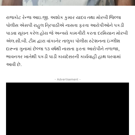
રાજકોટ રેન્જ આઇ.જી. અશોક કુમાર યાદવ તથા મોરબી જિલ્લા
પોલીસ એસપી રાહુલ ત્રિપાઠીએ નાસતા ફરતા આરોપીઓને પકડી
પાડવા સૂચન કરેલ હોય જે અન્વયે કામગીરી કરતા દરમિયાન મોરબી
એલ.સી.બી. ટીમ દ્વારા વાંકાનેર તાલુકા પોલીસ સ્ટેશનના ઇંગ્લીશ
દારૂના ગુનામાં છેલ્લા ૧૩ વર્ષથી નાસતા ફરતા આરોપીને તળાજા,
ભાવનગર ખાતેથી પકડી પાડી કાયદેસરની કાર્યવાહી હાથ ધરવામાં
આવી છે.
- Advertisement -