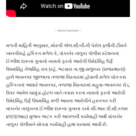
- Advertisement -
મળતી માહિતી અનુસાર, મોરબી એલ.સી.બી.ની પેરોલ ફર્લોની ટીમને
ખાનગીરાહે હકિકત મળેલ કે, વાંકાનેર તાલુકા પોલીસ સ્ટેશનના
ઈંગ્લીશ દારૂના ગુનાનો નાસતો ફરતો આરોપી ઉમેદસિંહ ઉર્ફે
ઉધમસિંહ તેજસિંહ રાવ (રહે. ભટવારા તા.જી.સલુંમ્બર (રાજસ્થાન))
હાલે ભાવનગર જીલ્લાના તળાજા વિસ્તારમાં હોવાની મળેલ ચોકકસ
હકિકતનાં આધારે ભાવનગર, તળાજા વિસ્તારમાં મહુવા-ભાવનગર રોડ,
ઉપર આવેલ ચામુંડા હોટલ ખાતે તપાસ કરતા નાસતો ફરતો આરોપી
ઉમેદસિંહ ઉર્ફે ઉધમસિંહ મળી આવતા આરોપીને હસ્તગત કરી
વાંકાનેર તાલુકાના ઈંગ્લીશ દારૂના ગુનાના કામે સી.આર.પી.સી.કલમ
૪૧(૧)(આઇ) મુજબ અટક કરી આગળની કાર્યવાહી અર્થે વાંકાનેર
તાલુકા પોલીસને સોપવા કાર્યવાહી હાથ ધરવામાં આવી છે.