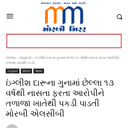
Home
Gujarat
ઇંગ્લીશ દારૂના ગુનામાં છેલ્લા ૧૩ વર્ષથી નાસતા ફરતા આરોપીને
તળાજા ખાતેથી પકડી...
Gujarat
Morbi
News
ઇંગ્લીશ દારૂના ગુનામાં છેલ્લા ૧૩
વર્ષથી નાસતા ફરતા આરોપીને
તળાજા ખાતેથી પકડી પાડતી
મોરબી એલસીબી