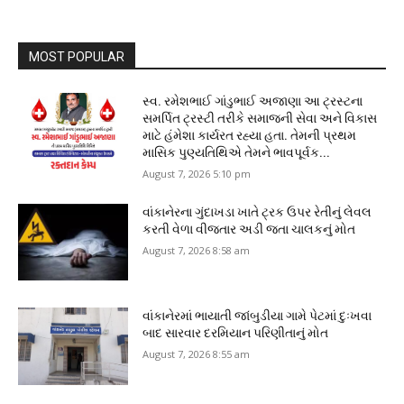
MOST POPULAR
સ્વ. રમેશભાઈ ગાંડુભાઈ અજાણા આ ટ્રસ્ટના
સમર્પિત ટ્રસ્ટી તરીકે સમાજની સેવા અને વિકાસ
માટે હંમેશા કાર્યરત રહ્યા હતા. તેમની પ્રથમ
માસિક પુણ્યતિથિએ તેમને ભાવપૂર્વક...
August 7, 2026 5:10 pm
વાંકાનેરના ગુંદાખડા ખાતે ટ્રક ઉપર રેતીનું લેવલ
કરતી વેળા વીજતાર અડી જતા ચાલકનું મોત
August 7, 2026 8:58 am
વાંકાનેરમાં ભાયાતી જાંબુડીયા ગામે પેટમાં દુઃખવા
બાદ સારવાર દરમિયાન પરિણીતાનું મોત
August 7, 2026 8:55 am