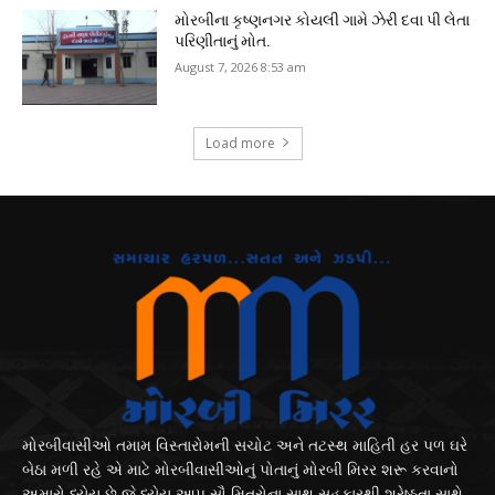
મોરબીના કૃષ્ણનગર કોયલી ગામે ઝેરી દવા પી લેતા
પરિણીતાનું મોત.
August 7, 2026 8:53 am
Load more
મોરબીવાસીઓ તમામ વિસ્તારોમની સચોટ અને તટસ્થ માહિતી હર પળ ઘરે
બેઠા મળી રહે એ માટે મોરબીવાસીઓનું પોતાનું મોરબી મિરર શરૂ કરવાનો
અમારો ધ્યેય છે જે ધ્યેય આપ સૌ મિત્રોના સાથ સહકારથી શ્રેષ્ઠતા સાથે