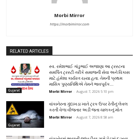
Morbi Mirror
https://morbimirror.com
RELATED ARTICLES
સ્વ. રમેશભાઈ ગાંડુભાઈ અજાણા આ ટ્રસ્ટના
સમર્પિત ટ્રસ્ટી તરીકે સમાજની સેવા અને વિકાસ
માટે હંમેશા કાર્યરત રહ્યા હતા. તેમની પ્રથમ
માસિક પુણ્યતિથિએ તેમને ભાવપૂર્વક...
Gujarat
Morbi Mirror
-
August 7, 2026 5:10 pm
વાંકાનેરના ગુંદાખડા ખાતે ટ્રક ઉપર રેતીનું લેવલ
કરતી વેળા વીજતાર અડી જતા ચાલકનું મોત
Morbi Mirror
-
August 7, 2026 8:58 am
Gujarat
વાંકાનેરમાં ભાયાતી જાંબુડીયા ગામે પેટમાં દુઃખવા