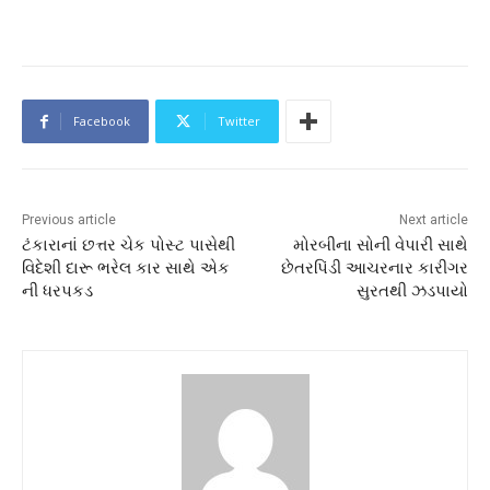
Facebook
Twitter
Previous article
Next article
ટંકારાનાં છત્તર ચેક પોસ્ટ પાસેથી
મોરબીના સોની વેપારી સાથે
વિદેશી દારૂ ભરેલ કાર સાથે એક
છેતરપિંડી આચરનાર કારીગર
ની ધરપકડ
સુરતથી ઝડપાયો