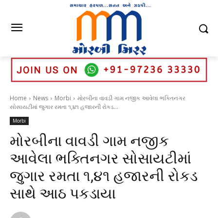
Home
News
Morbi
મોરબીના વાવડી ગામ નજીક આવેલા ભક્તિનગર
સોસાયટીમાં જુગાર રમતા ૧,૪૧ હજારની રોકડ...
Morbi
મોરબીના વાવડી ગામ નજીક
આવેલા ભક્તિનગર સોસાયટીમાં
જુગાર રમતા ૧,૪૧ હજારની રોકડ
સાથે આઠ પકડાયા