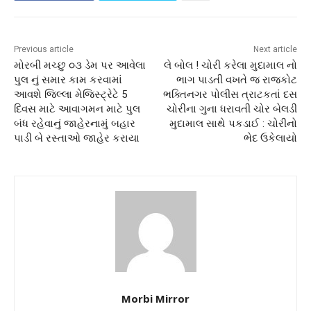
Previous article
Next article
મોરબી મચ્છુ ૦૩ ડેમ પર આવેલા
લે બોલ ! ચોરી કરેલા મુદામાલ નો
પુલ નું સમાર કામ કરવામાં
ભાગ પાડતી વખતે જ રાજકોટ
આવશે જિલ્લા મેજિસ્ટ્રેટે 5
ભક્તિનગર પોલીસ ત્રાટકતાં દસ
દિવસ માટે આવાગમન માટે પુલ
ચોરીના ગુના ધરાવતી ચોર બેલડી
બંધ રહેવાનું જાહેરનામું બહાર
મુદામાલ સાથે પકડાઈ : ચોરીનો
પાડી બે રસ્તાઓ જાહેર કરાયા
ભેદ ઉકેલાયો
Morbi Mirror