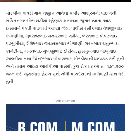
મોરબીના વાવડી ગામ નજીક આવેલા કબીર આશ્રમની પાછળની
ભકિતનગર સોસાયટીમાં રહેણાંક મકાનમાં જુગાર રમતા આઠ
ઈસમોને પકડી પાડવામાં આવ્યા જેમાં પોલીસે રસીકભાઇ વેલજીભાઇ
કકાણીયા, યુવરાજભાઇ મનહરભાઇ ગઢીયા, ભરતભાઇ પોપટભાઇ
પડસુંબીયા, શૈલેષભાઇ જયરામભાઇ ભોજાણી, ભરતભાઇ ચતુરભાઇ
કાનેટીયા, ચમનભાઇ મુળજીભાઇ ઠોરીયા, હસમુખભાઇ બાબુભાઇ
ઝાલરીયા તથા દેવેન્દ્રભાઇ ગોપાલભાઇ મોરડીયાની ધરપકડ કરી હતી
અને તમામ આઠેય આરોપીઓ પાસેથી કુલ રોકડ રકમ રૂ. ૧,૪૧,૨૦૦
જપ્ત કરી જુગરધારા હેઠળ ગુનો નોંધી કાયદેસરની કાર્યવાહી હાથ ધરી
હતી
- Advertisment -