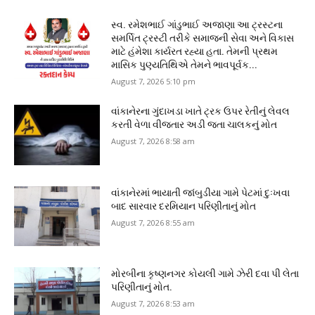
સ્વ. રમેશભાઈ ગાંડુભાઈ અજાણા આ ટ્રસ્ટના
સમર્પિત ટ્રસ્ટી તરીકે સમાજની સેવા અને વિકાસ
માટે હંમેશા કાર્યરત રહ્યા હતા. તેમની પ્રથમ
માસિક પુણ્યતિથિએ તેમને ભાવપૂર્વક...
August 7, 2026 5:10 pm
વાંકાનેરના ગુંદાખડા ખાતે ટ્રક ઉપર રેતીનું લેવલ
કરતી વેળા વીજતાર અડી જતા ચાલકનું મોત
August 7, 2026 8:58 am
વાંકાનેરમાં ભાયાતી જાંબુડીયા ગામે પેટમાં દુઃખવા
બાદ સારવાર દરમિયાન પરિણીતાનું મોત
August 7, 2026 8:55 am
મોરબીના કૃષ્ણનગર કોયલી ગામે ઝેરી દવા પી લેતા
પરિણીતાનું મોત.
August 7, 2026 8:53 am