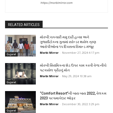
https://morbimirror.com
RELATED ARTICLES
મોરબી:ચકચારી મમુ દાઢી હત્યા અને
ગુજસીટોકના ગુનામાં સરેન્ડર થયેલ ત્રણ
આરોપીઓના ૧૫ દિવસના રિમાન્ડ મંજૂર
Morbi Mirror
-
November 27, 2024 4:17 pm
Gujarat
મોરબી સિરામિકના શેડ ઉપર કામ કરતી વેળા નીચે
પટકાયેલ પ્રૌઢનું મોત
Morbi Mirror
-
May 29, 2024 10:38 am
Gujarat
“Comfort Resort”ની બાય બાય 2022, વેલકમ
2023 પર ધમાકેદાર ઓફર
Morbi Mirror
-
December 30, 2022 3:29 pm
Gujarat