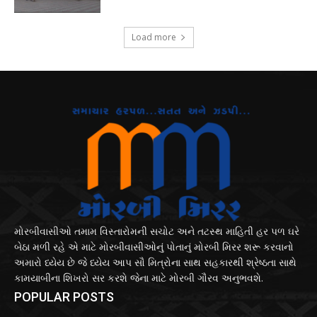
Load more
મોરબીવાસીઓ તમામ વિસ્તારોમની સચોટ અને તટસ્થ માહિતી હર પળ ઘરે
બેઠા મળી રહે એ માટે મોરબીવાસીઓનું પોતાનું મોરબી મિરર શરૂ કરવાનો
અમારો ધ્યેય છે જે ધ્યેય આપ સૌ મિત્રોના સાથ સહકારથી શ્રેષ્ઠતા સાથે
કામયાબીના શિખરો સર કરશે જેના માટે મોરબી ગૌરવ અનુભવશે.
POPULAR POSTS