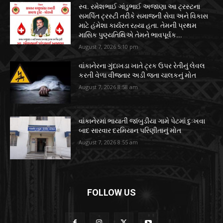
સ્વ. રમેશભાઈ ગાંડુભાઈ અજાણા આ ટ્રસ્ટના
સમર્પિત ટ્રસ્ટી તરીકે સમાજની સેવા અને વિકાસ
માટે હંમેશા કાર્યરત રહ્યા હતા. તેમની પ્રથમ
માસિક પુણ્યતિથિએ તેમને ભાવપૂર્વક...
August 7, 2026 5:10 pm
વાંકાનેરના ગુંદાખડા ખાતે ટ્રક ઉપર રેતીનું લેવલ
કરતી વેળા વીજતાર અડી જતા ચાલકનું મોત
August 7, 2026 8:58 am
વાંકાનેરમાં ભાયાતી જાંબુડીયા ગામે પેટમાં દુઃખવા
બાદ સારવાર દરમિયાન પરિણીતાનું મોત
August 7, 2026 8:55 am
FOLLOW US