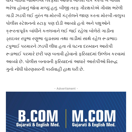
વોચ ગોઠવી જામનગર તરફથી આવતી બોલેરો ચેક કરતા બે ગૌવંશ
ભરેલા હોવાનું જોવા મળ્યું હતું. બીજી તરફ ગૌરક્ષકોએ ગૌવંશ ભરેલી
ગાડી ઝડપી લઈ તુરંત જ મોરબી કંટ્રોલને જાણ કરતા મોરબી તાલુકા
પોલીસ સ્ટેશનનો સ્ટાફ પણ દોડી આવ્યો હતો અને પશુઓને
ક્રૂરતાપૂર્વક બાંધીને કતલખાને લઈ જઈ રહેલા બોલેરો ગાડીના
ડ્રાઇવર રઘુભા રણુભા ચુડાસમા તથા ગાડીમાં સાથે રહેલ રૂડાભાઇ
ટપુભાઈ પરમારને ઝડપી લીધા હતા તો ધટના દરમ્યાન આરોપી
રૂડાભાઈ પરમારે છરી પણ બતાવી હોવાનો ફરિયાદમાં ઉલ્લેખ કરવામાં
આવ્યો છે. પોલીસ બનાવની ફરિયાદનાં આધારે આરોપીઓ વિરુદ્ધ
ગુનો નોંધી ધોરણસરની કાર્યવાહી હાથ ધરી છે.
- Advertisment -