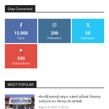
Stay Connected
13,000
200
50
Fans
Followers
Followers
500
Subscribers
MOST POPULAR
મોરબી(ગ્રામ્ય) તાલુકા કક્ષાનો ફરિયાદ નિવારણ
કાર્યક્રમ ૨૫ ઓગસ્ટએ યોજાશે
August 6, 2026 11:39 am