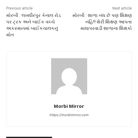
Previous article
Next article
મોરબી : લખધીરપુર કેનાલ રોડ
મોરબી : શાળા બંધ છે પણ શિક્ષણ
પર ટ્રક અને બાઈક વચ્ચે
નહિ!! શેરી શિક્ષણ આપતા
અકસ્માતમાં બાઈકચાલકનું
માધાપરવાડી શાળાના શિક્ષકો
મોત
Morbi Mirror
https://morbimirror.com