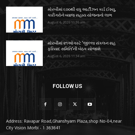
મોરબીમાં ૬૦૦થી વધુ આર્ટીઝન કાર્ડ ઈશ્યુ,
કારીગરોને વ્યાજ સહાય યોજનાનો લાભ
August 6, 2026 11:36 am
મોરબીમાં ૨૧ઓગસ્ટે ‘જીલ્લા સંકલન સહ
ફરિયાદ સમિતિ’ની બેઠક યોજાશે
August 6, 2026 11:34 am
FOLLOW US
Address: Ravapar Road,Ghanshyam Plaza,shop No-04,near
City Vision Morbi - 1 363641