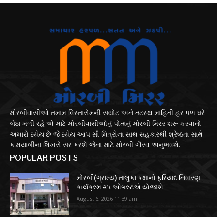
મોરબીવાસીઓ તમામ વિસ્તારોમની સચોટ અને તટસ્થ માહિતી હર પળ ઘરે
બેઠા મળી રહે એ માટે મોરબીવાસીઓનું પોતાનું મોરબી મિરર શરૂ કરવાનો
અમારો ધ્યેય છે જે ધ્યેય આપ સૌ મિત્રોના સાથ સહકારથી શ્રેષ્ઠતા સાથે
કામયાબીના શિખરો સર કરશે જેના માટે મોરબી ગૌરવ અનુભવશે.
POPULAR POSTS
મોરબી(ગ્રામ્ય) તાલુકા કક્ષાનો ફરિયાદ નિવારણ
કાર્યક્રમ ૨૫ ઓગસ્ટએ યોજાશે
August 6, 2026 11:39 am