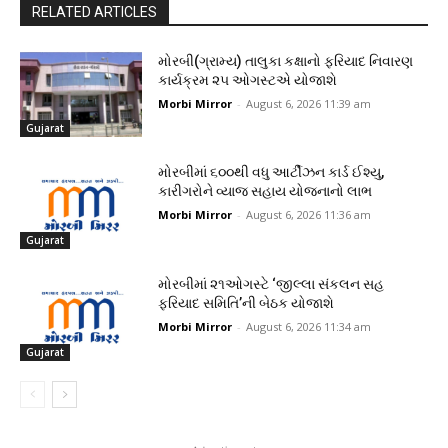
RELATED ARTICLES
મોરબી(ગ્રામ્ય) તાલુકા કક્ષાનો ફરિયાદ નિવારણ
કાર્યક્રમ ૨૫ ઓગસ્ટએ યોજાશે
Morbi Mirror
-
August 6, 2026 11:39 am
Gujarat
મોરબીમાં ૬૦૦થી વધુ આર્ટીઝન કાર્ડ ઈશ્યુ,
કારીગરોને વ્યાજ સહાય યોજનાનો લાભ
Morbi Mirror
-
August 6, 2026 11:36 am
Gujarat
મોરબીમાં ૨૧ઓગસ્ટે ‘જીલ્લા સંકલન સહ
ફરિયાદ સમિતિ’ની બેઠક યોજાશે
Morbi Mirror
-
August 6, 2026 11:34 am
Gujarat