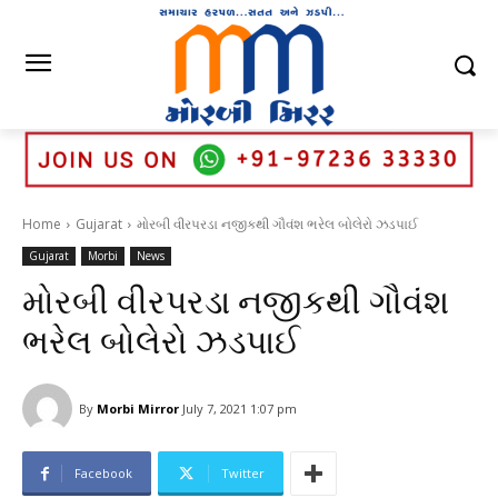
Home
Gujarat
મોરબી વીરપરડા નજીકથી ગૌવંશ ભરેલ બોલેરો ઝડપાઈ
Gujarat
Morbi
News
મોરબી વીરપરડા નજીકથી ગૌવંશ
ભરેલ બોલેરો ઝડપાઈ
By
Morbi Mirror
July 7, 2021 1:07 pm
Facebook
Twitter