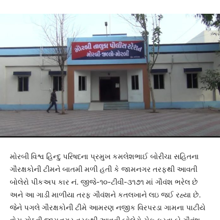
મોરબી વિશ્વ હિન્દુ પરિષદના પ્રમુખ કમલેશભાઈ બોરીચા સહિતના
ગૌરક્ષકોની ટીમને બાતમી મળી હતી કે જામનગર તરફથી આવતી
બોલેરો પીકઅપ કાર નં. જીજે-૧૦-ટીવી-૩૧૭૧ માં ગૌવંશ ભરેલ છે
અને આ ગાડી માળીયા તરફ ગૌવંશને કતલખાને લઇ જઈ રહ્યા છે.
જેને પગલે ગૌરક્ષકોની ટીમે આમરણ નજીક વિરપરડા ગામના પાટીયે