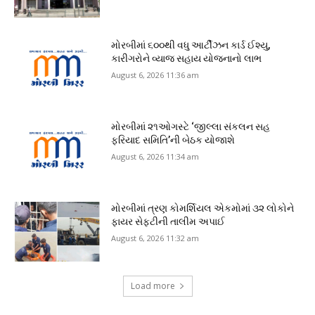
મોરબીમાં ૬૦૦થી વધુ આર્ટીઝન કાર્ડ ઈશ્યુ,
કારીગરોને વ્યાજ સહાય યોજનાનો લાભ
August 6, 2026 11:36 am
મોરબીમાં ૨૧ઓગસ્ટે ‘જીલ્લા સંકલન સહ
ફરિયાદ સમિતિ’ની બેઠક યોજાશે
August 6, 2026 11:34 am
મોરબીમાં ત્રણ કોમર્શિયલ એકમોમાં ૩૨ લોકોને
ફાયર સેફ્ટીની તાલીમ અપાઈ
August 6, 2026 11:32 am
Load more