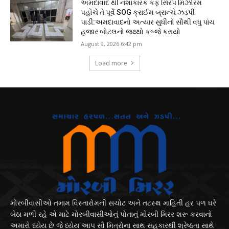
અમદાવાદ થી નશાકારક કફ સિરપ મિઝોરમ
પહોંચે તે પૂર્વે SOG ક્રાઈમ બ્રાન્ચે ઝડપી
પાડી:અમદાવાદનો અત્યાર સુધીનો સૌથી વધુ પાંચ
હજાર બોટલનો જથ્થો કબ્જે કરાયો
August 9, 2026 6:42 pm
Load more
મોરબીવાસીઓ તમામ વિસ્તારોમની સચોટ અને તટસ્થ માહિતી હર પળ ઘરે
બેઠા મળી રહે એ માટે મોરબીવાસીઓનું પોતાનું મોરબી મિરર શરૂ કરવાનો
અમારો ધ્યેય છે જે ધ્યેય આપ સૌ મિત્રોના સાથ સહકારથી શ્રેષ્ઠતા સાથે