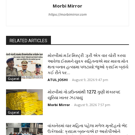
Morbi Mirror
https://morbimirror.com
RELATED ARTICLES
મોરબીમાં મર્ડર મિસ્ટ્રી :ફરી એક વાર ચોરી કરવા
આવેલા ઈસમને યુવક સહિતનાએ માર મારતા મોત
થતા બનાવ હત્યામા પલટાયો:જુઓ ક્રાઈમ બ્રાંચે
કઈ રીતે પર...
Gujarat
ATUL JOSHI
-
August 9, 2026 9:47 pm
મોરબીમાં ગોડાઉનમાંથી 1272 ગુણી શંકાસ્પદ
યુરિયા ખાતર ઝડપાયું
Morbi Mirror
-
August 9, 2026 7:57 pm
Gujarat
વાંકાનેરમાં ચાર મહિના પહેલા મળેલ મૃતદેહનો ભેદ
ઉકેલાયો: ક્રાઇમ બ્રાન્ચએ છ આરોપીઓને