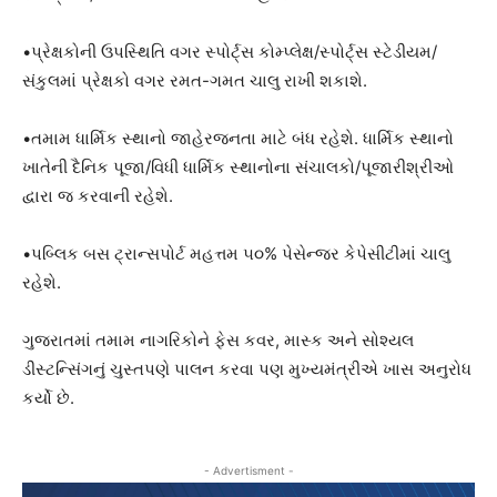
•પ્રેક્ષકોની ઉપસ્થિતિ વગર સ્પોર્ટ્સ કોમ્પ્લેક્ષ/સ્પોર્ટ્સ સ્ટેડીયમ/
સંકુલમાં પ્રેક્ષકો વગર રમત-ગમત ચાલુ રાખી શકાશે.
•તમામ ધાર્મિક સ્થાનો જાહેરજનતા માટે બંધ રહેશે. ધાર્મિક સ્થાનો
ખાતેની દૈનિક પૂજા/વિધી ધાર્મિક સ્થાનોના સંચાલકો/પૂજારીશ્રીઓ
દ્વારા જ કરવાની રહેશે.
•પબ્લિક બસ ટ્રાન્સપોર્ટ મહત્તમ ૫૦% પેસેન્જર કેપેસીટીમાં ચાલુ
રહેશે.
ગુજરાતમાં તમામ નાગરિકોને ફેસ કવર, માસ્ક અને સોશ્યલ
ડીસ્ટન્સિંગનું ચુસ્તપણે પાલન કરવા પણ મુખ્યમંત્રીએ ખાસ અનુરોધ
કર્યો છે.
- Advertisment -