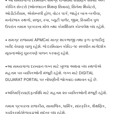
• આ સમયગાળા દરમિયાન સમગ્ર રાજ્યમાં શૈક્ષણિક સંસ્થા અને
કોચિંગ સેન્ટરો (ઓનલાઇન શિક્ષણ સિવાય), સિનેમા થિયેટરો,
ઓડીટોરીયમ, એસેમ્બલી હોલ, વોટર પાર્ક, જાહેર બાગ-બગીચા,
મનોરંજક સ્થળો, સલૂન, સ્પા, બ્યુટી પાર્લર, જીમ, સ્વિમીંગ પુલ
ઉપરાંત તમામ પ્રકારના મોલ તથા કોમર્શિયલ કોમ્પલેક્ષ બંધ રહેશે.
• સમગ્ર રાજ્યમાં APMCમાં માત્ર શાકભાજી તથા ફળ-ફળાદીનું
ખરીદ વેચાણ ચાલુ રહેશે. જે દરમિયાન કોવિડ-૧૯ સંબંધીત માર્ગદર્શક
સૂચનાઓનું ચુસ્તપણે પાલન કરવાનું રહેશે.
•આ સમયગાળા દરમ્યાન લગ્ન માટે ખુલ્લા અથવા બંધ સ્થળોએ
મહત્તમ ૫૦ વ્યક્તિઓની મંજૂરી રહેશે. લગ્ન માટે DIGITAL
GUJARAT PORTAL પર નોંધણીની જોગવાઇ યથાવત રહે છે.
•અંતિમક્રિયા/દફનવિધિ માટે મહત્તમ ૨૦ વ્યક્તિઓની મંજૂરી રહેશે.
તમામ પ્રકારના રાજકીય, સામાજિક, ધાર્મિક, સાંસ્કૃતિક, શૈક્ષણિક,
કાર્યક્રમો/મેળાવડાઓ સદંતર બંધ રહેશે.