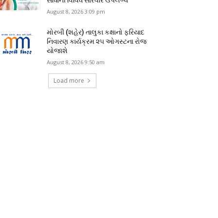
August 8, 2026 3:09 pm
મોરબી (શહેર) તાલુકા કક્ષાનો ફરિયાદ
નિવારણ કાર્યક્રમ ૨૫ ઓગસ્ટના રોજ
યોજાશે
August 8, 2026 9:50 am
Load more