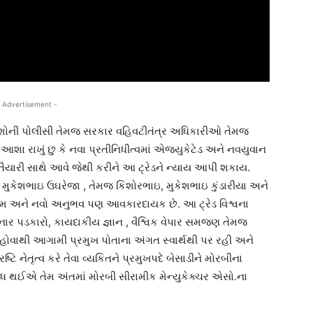
 Advertisement -
િદેશોની પોલીસી તેમજ સરકાર વહિવટીતંત્ર અધિકારીઓ તેમજ
ા રાખું છુ કે નવા પ્રતીનિધીત્વમાં એજ્યુકેટેડ અને નવયુવાન
યારી સાથે આવે જેથી કરીને આ ટ્રેડને ન્યાય આપી શકાય.
ઇ મુકેશભાઇ ઉઘરેજા , તેમજ કિશોરભાઇ, મુકેશભાઇ કુંડારીયા અને
્રેમ અને નવો અનુભવ પણ આવકારદાયક છે. આ ટ્રેડ વિશ્વના
વનાર પડકારો, કાયદાકીય જ્ઞાન , વૈશ્વિક વેપાર સમજણ તેમજ
ાત હોવાથી આગામી પ્રમુખ પોતાના અંગત સ્વાર્થથી પર રહી અને
્રષ્ટિ નેતૃત્વ કરે તેવા વ્યકિતને પ્રમુખપદે બેસાડીને મોરબીના
થઈએ તેમ અંતમાં મોરબી સીરામીક મેન્યુકેક્ચર એસો.ના