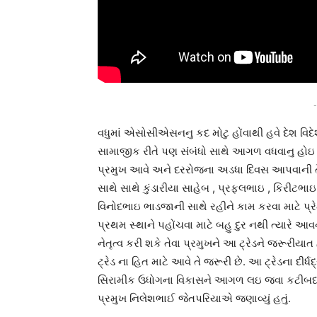
-
વધુમાં એસોસીએસનનુ કદ મોટુ હોંવાથી હવે દેશ વ
સામાજીક રીતે પણ સંબંધો સાથે આગળ વધવાનુ હોઇ આશ
પ્રમુખ આવે અને દરરોજના અડધા દિવસ આપવાની તૈ
સાથે સાથે કુંડારીયા સાહેબ , પ્રફલભાઇ , કિરીટભા
વિનોદભાઇ ભાડજાની સાથે રહીને કામ કરવા માટે પ
પ્રથમ સ્થાને પહોંચવા માટે બહુ દુર નથી ત્યારે આ
નેતૃત્વ કરી શકે તેવા પ્રમુખને આ ટ્રેડને જરૂરીય
ટ્રેડ ના હિત માટે આવે તે જરૂરી છે. આ ટ્રેડના દીર્ધદ
સિરામીક ઉધોગના વિકાસને આગળ લઇ જવા કટીબધ્ધ 
પ્રમુખ નિલેશભાઈ જેતપરિયાએ જણાવ્યું હતું.