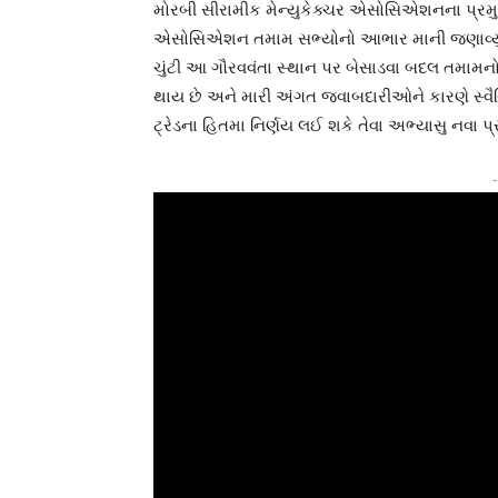
મોરબી સીરામીક મેન્યુકેક્ચર એસોસિએશનના પ્રમ
એસોસિએશન તમામ સભ્યોનો આભાર માની જણાવ્યું હતુ
ચુંટી આ ગૌરવવંતા સ્થાન પર બેસાડવા બદલ તમામનો 
થાય છે અને મારી અંગત જવાબદારીઓને કારણે સ્વૈચ્
ટ્રેડના હિતમા નિર્ણય લઈ શકે તેવા અભ્યાસુ નવા
-