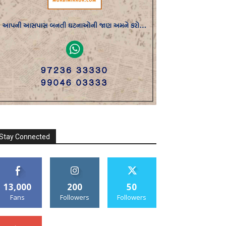
Stay Connected
13,000
200
50
Fans
Followers
Followers