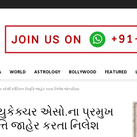
A
WORLD
ASTROLOGY
BOLLYWOOD
FEATURED
 પદેથી સ્વૈચ્છિક નિવૃત્તિ જાહેર કરતા નિલેશ જેતપરિયા
યુકેક્ચર એસો.ના પ્રમુખ
ત્તિ જાહેર કરતા નિલેશ