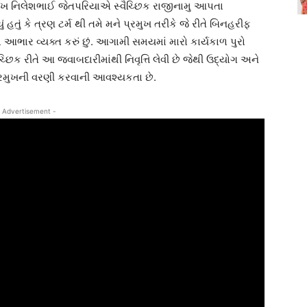
ુખ નિલેશભાઈ જેતપરિયાએ સ્વૈચ્છિક રાજીનામુ આપતા
ં કે ત્રણ ટર્મ થી તમે મને પ્રમુખ તરીકે જે રીતે બિનહરીફ
આભાર વ્યક્ત કરું છું. આગામી સમયમાં મારો કાર્યકાળ પુરો
છિક રીતે આ જવાબદારીમાંથી નિવૃત્તિ લેવી છે જેથી ઉદ્યોગ અને
 પ્રમુખની વરણી કરવાની આવશ્યકતા છે.
 Advertisement -