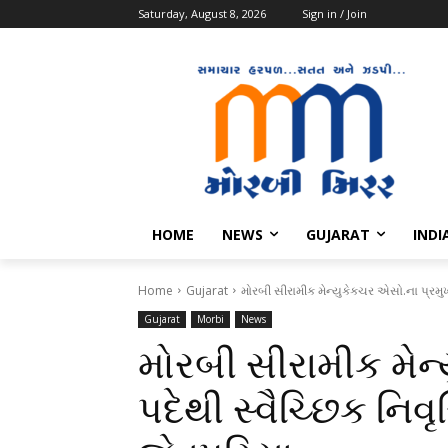
Saturday, August 8, 2026
Sign in / Join
HOME
NEWS
GUJARAT
INDI
Home
Gujarat
મોરબી સીરામીક મેન્યુકેક્ચર એસો.ના પ્રમુખ
Gujarat
Morbi
News
મોરબી સીરામીક મેન્
પદેથી સ્વૈચ્છિક નિવૃ