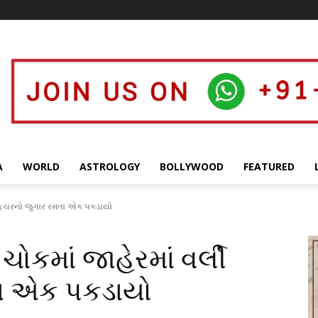
A
WORLD
ASTROLOGY
BOLLYWOOD
FEATURED
્લી ફિચરનો જુગાર રમતા એક પકડાયો
 ચોકમાં જાહેરમાં વર્લી
તા એક પકડાયો