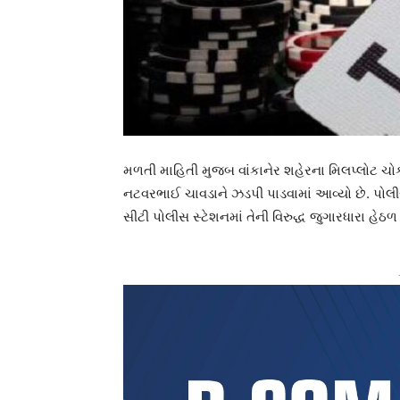
મળતી માહિતી મુજબ વાંકાનેર શહેરના મિલપ્લોટ ચોક
નટવરભાઈ ચાવડાને ઝડપી પાડવામાં આવ્યો છે. પોલીસે 
સીટી પોલીસ સ્ટેશનમાં તેની વિરુદ્ધ જુગારધારા હેઠળ