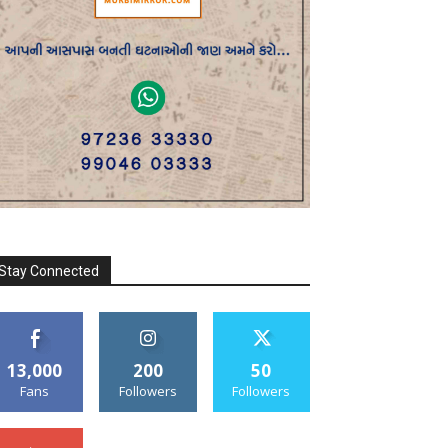
Stay Connected
13,000
200
50
Fans
Followers
Followers