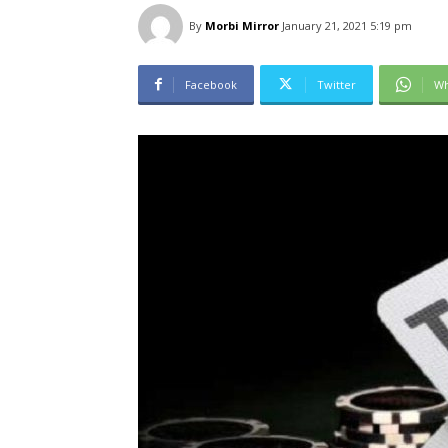
By
Morbi Mirror
January 21, 2021 5:19 pm
Facebook
Twitter
Wh