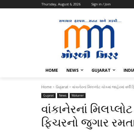
Thursday, August 6, 2026
Sign in / Join
HOME
NEWS
GUJARAT
INDI
Home
Gujarat
વાંકાનેરનાં મિલપ્લોટ ચોકમાં જાહેરમાં વર
Gujarat
News
Wakaner
વાંકાનેરનાં મિલપ્લોટ
ફિચરનો જુગાર રમ