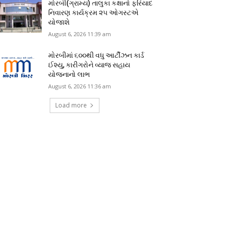
મોરબી(ગ્રામ્ય) તાલુકા કક્ષાનો ફરિયાદ
નિવારણ કાર્યક્રમ ૨૫ ઓગસ્ટએ
યોજાશે
August 6, 2026 11:39 am
મોરબીમાં ૬૦૦થી વધુ આર્ટીઝન કાર્ડ
ઈશ્યુ, કારીગરોને વ્યાજ સહાય
યોજનાનો લાભ
August 6, 2026 11:36 am
Load more