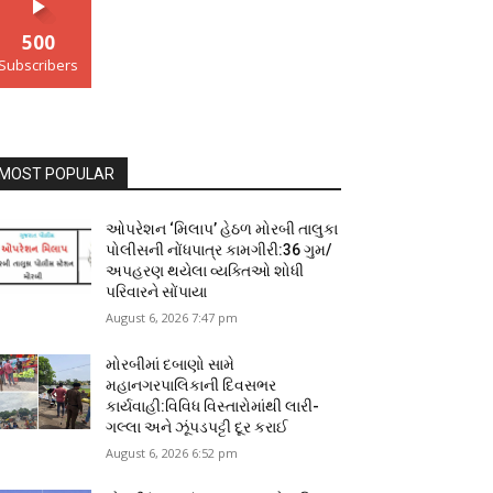
500
Subscribers
MOST POPULAR
ઓપરેશન ‘મિલાપ’ હેઠળ મોરબી તાલુકા
પોલીસની નોંધપાત્ર કામગીરી:36 ગુમ/
અપહરણ થયેલા વ્યક્તિઓ શોધી
પરિવારને સોંપાયા
August 6, 2026 7:47 pm
મોરબીમાં દબાણો સામે
મહાનગરપાલિકાની દિવસભર
કાર્યવાહી:વિવિધ વિસ્તારોમાંથી લારી-
ગલ્લા અને ઝૂંપડપટ્ટી દૂર કરાઈ
August 6, 2026 6:52 pm