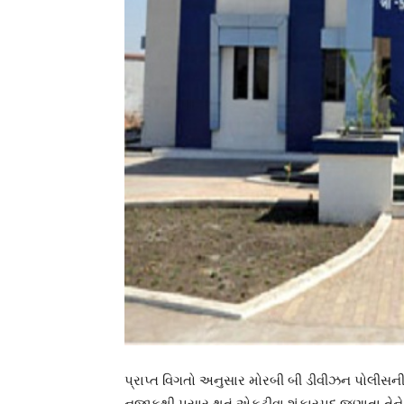
પ્રાપ્ત વિગતો અનુસાર મોરબી બી ડીવીઝન પોલીસની 
નજીકથી પસાર થતું એકટીવા શંકાસ્પદ જણાતા તેને રો