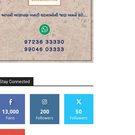
Stay Connected
13,000
200
50
Fans
Followers
Followers