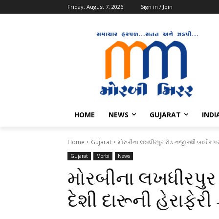
Friday, August 7, 2026
Sign in / Join
HOME
NEWS
GUJARAT
INDI
Home
Gujarat
મોરબીના લખધીરપુર રોડ નજીકથી બાઈક પર 
Gujarat
Morbi
News
મોરબીના લખધીરપુર
દેશી દારૂની હેરાફે