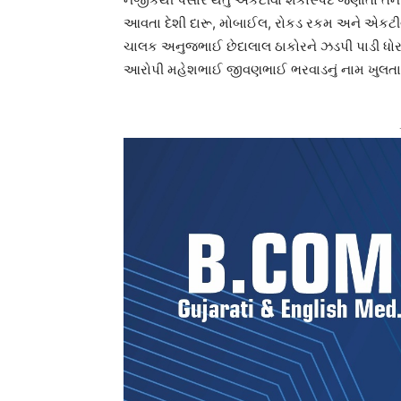
આવતા દેશી દારૂ, મોબાઈલ, રોકડ રકમ અને એકટીવા
ચાલક અનુજભાઈ છેદાલાલ ઠાકોરને ઝડપી પાડી ધો
આરોપી મહેશભાઈ જીવણભાઈ ભરવાડનું નામ ખુલતા પ