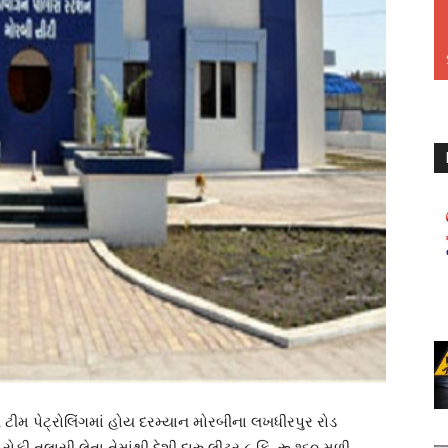
ટીમ પેટ્રોલિંગમાં હોય દરમ્યાન મોરબીના લખધીરપુર રોડ
કી તલાસી લેતા તેમાંથી દેશી દારુ લીટર ૮ કિં. રૂ.૧૬૦ મળી