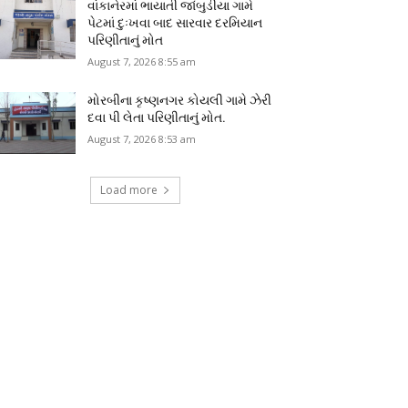
વાંકાનેરમાં ભાયાતી જાંબુડીયા ગામે
પેટમાં દુઃખવા બાદ સારવાર દરમિયાન
પરિણીતાનું મોત
August 7, 2026 8:55 am
મોરબીના કૃષ્ણનગર કોયલી ગામે ઝેરી
દવા પી લેતા પરિણીતાનું મોત.
August 7, 2026 8:53 am
Load more