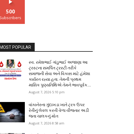
500
Subscribers
MOST POPULAR
સ્વ. રમેશભાઈ ગાંડુભાઈ અજાણા આ
ટ્રસ્ટના સમર્પિત ટ્રસ્ટી તરીકે
સમાજની સેવા અને વિકાસ માટે હંમેશા
કાર્યરત રહ્યા હતા. તેમની પ્રથમ
માસિક પુણ્યતિથિએ તેમને ભાવપૂર્વક...
August 7, 2026 5:10 pm
વાંકાનેરના ગુંદાખડા ખાતે ટ્રક ઉપર
રેતીનું લેવલ કરતી વેળા વીજતાર અડી
જતા ચાલકનું મોત
August 7, 2026 8:58 am