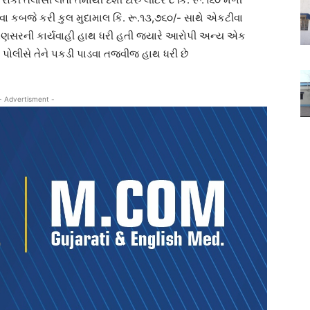
 કબજે કરી કુલ મુદામાલ કિં. રૂ.૧૩,૭૬૦/- સાથે એકટીવા
રણસરની કાર્યવાહી હાથ ધરી હતી જ્યારે આરોપી અન્ય એક
ોલીસે તેને પકડી પાડવા તજવીજ હાથ ધરી છે
- Advertisment -