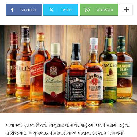
Facebook
Twitter
WhatsApp
બનાવની પ્રાપ્ત વિગતો અનુસાર વાંકાનેર શહેરમાં લક્ષ્મીપરામાં રહેતા
ફીરોજભાઇ અયુબભાઇ પીપરવાડીયાએ પોતાના રહેણાંક મકાનમાં