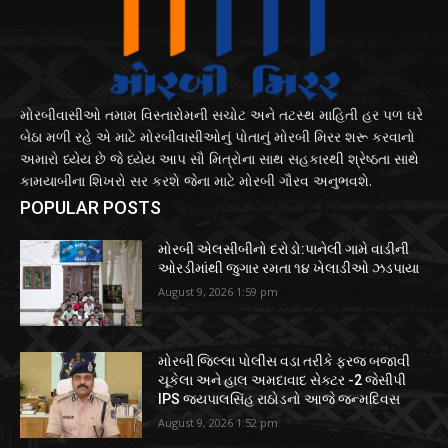
મોરબીવાસીઓ તમામ વિસ્તારોમની સચોટ અને તટસ્થ માહિતી હર પળ ઘરે
બેઠા મળી રહે એ માટે મોરબીવાસીઓનું પોતાનું મોરબી મિરર શરૂ કરવાનો
અમારો ધ્યેય છે જે ધ્યેય આપ સૌ મિત્રોના સાથ સહકારથી શ્રેષ્ઠતા સાથે
કામયાબીના શિખરો સર કરશે જેના માટે મોરબી ગૌરવ અનુભવશે.
POPULAR POSTS
મોરબી એલસીબીનો દરોડો:પાનેલી ગામે વાડીની
ઓરડીમાંથી જુગાર રમતા ૧૪ ખેલાડીઓ ઝડપાયા
August 9, 2026 1:59 pm
મોરબી જિલ્લા પોલીસ વડા તરીકે ફરજ બજાવી
ચૂકેલા અને હાલ અમદાવાદ સેક્ટર -2 જેસીપી
IPS જયપાલસિંહ રાઠોડનો આજે જન્મદિવસ
August 9, 2026 1:52 pm