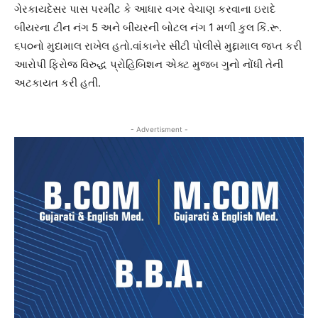
ગેરકાયદેસર પાસ પરમીટ કે આધાર વગર વેચાણ કરવાના ઇરાદે
બીયરના ટીન નંગ 5 અને બીયરની બોટલ નંગ 1 મળી કુલ કિં.રૂ.
૬૫૦નો મુદામાલ રાખેલ હતો.વાંકાનેર સીટી પોલીસે મુદ્દામાલ જપ્ત કરી
આરોપી ફિરોજ વિરુદ્ધ પ્રોહિબિશન એક્ટ મુજબ ગુનો નોંધી તેની
અટકાયત કરી હતી.
- Advertisment -