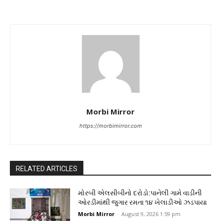
Morbi Mirror
https://morbimirror.com
RELATED ARTICLES
મોરબી એલસીબીનો દરોડો:પાનેલી ગામે વાડીની
ઓરડીમાંથી જુગાર રમતા ૧૪ ખેલાડીઓ ઝડપાયા
Morbi Mirror
-
August 9, 2026 1:59 pm