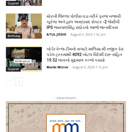
Gujarat
મોરબી જિલ્લા પોલીસ વડા તરીકે ફરજ બજાવી
ચૂકેલા અને હાલ અમદાવાદ સેક્ટર -2 જેસીપી
IPS જયપાલસિંહ રાઠોડનો આજે જન્મદિવસ
ATUL JOSHI
-
August 9, 2026 1:52 pm
Birthday
બોર્ડર રેન્જ ટીમનો સપાટો:માળિયા.મી નજીક રેઢા
પડેલ ટ્રકમાંથી 4092 બોટલ વિદેશી દારૂ સહિત
19.52 લાખનો મુદ્દામાલ કબ્જે કરાયો
Morbi Mirror
-
August 9, 2026 1:15 pm
Gujarat
- Advertisment -