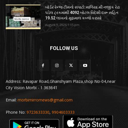
બોર્ડર રેન્જ ટીમનો સપાટો:માળિયા.મી નજીક રેઢા
પડેલ ટ્રકમાંથી 4092 બોટલ વિદેશી દારૂ સહિત
19.52 લાખનો મુદ્દામાલ કબ્જે કરાયો
August 9, 2026 1:15 pm
FOLLOW US
Address: Ravapar Road,Ghanshyam Plaza,shop No-04,near
City Vision Morbi - 1 363641
Email:
morbimirrornews@gmail.com
Phone No:
9723633330
,
9904603333