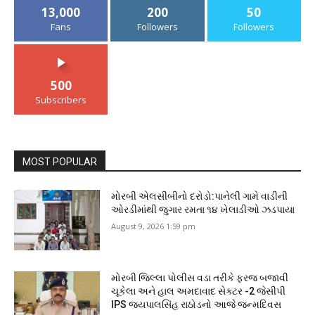
13,000
200
50
Fans
Followers
Followers
500
Subscribers
MOST POPULAR
મોરબી એલસીબીનો દરોડો:પાનેલી ગામે વાડીની
ઓરડીમાંથી જુગાર રમતા ૧૪ ખેલાડીઓ ઝડપાયા
August 9, 2026 1:59 pm
મોરબી જિલ્લા પોલીસ વડા તરીકે ફરજ બજાવી
ચૂકેલા અને હાલ અમદાવાદ સેક્ટર -2 જેસીપી
IPS જયપાલસિંહ રાઠોડનો આજે જન્મદિવસ