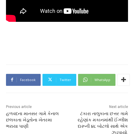
Facebook
Twitter
WhatsApp
Previous article
Next article
હળવદના માનસર ગામે કેનાલ
ટંકારા તાલુકાના છત્તર ગામે
છલકાતા ખેડૂતોના ખેતરમા
રહેણાંક મકાનમાંથી ઈંગ્લીશ
ભરાયા પાણી
દારૂની ૪૮ બોટલો સાથે એક
ઝડપાયો.