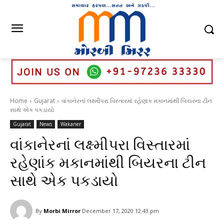
Home
Gujarat
વાંકાનેરનાં લક્ષ્મીપરા વિસ્તારમાં રહેણાંક મકાનમાંથી બિયરના ટીન
સાથે એક પકડાયો
Gujarat
News
Wakaner
વાંકાનેરનાં લક્ષ્મીપરા વિસ્તારમાં
રહેણાંક મકાનમાંથી બિયરના ટીન
સાથે એક પકડાયો
By
Morbi Mirror
December 17, 2020 12:43 pm