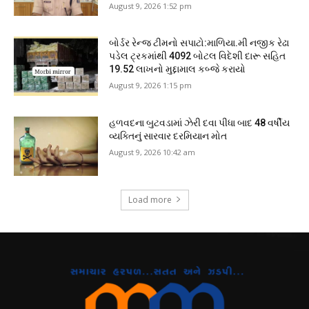
August 9, 2026 1:52 pm
બોર્ડર રેન્જ ટીમનો સપાટો:માળિયા.મી નજીક રેઢા
પડેલ ટ્રકમાંથી 4092 બોટલ વિદેશી દારૂ સહિત
19.52 લાખનો મુદ્દામાલ કબ્જે કરાયો
August 9, 2026 1:15 pm
હળવદના બુટવડામાં ઝેરી દવા પીધા બાદ 48 વર્ષીય
વ્યક્તિનું સારવાર દરમિયાન મોત
August 9, 2026 10:42 am
Load more