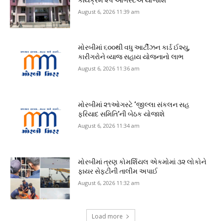
August 6, 2026 11:39 am
મોરબીમાં ૬૦૦થી વધુ આર્ટીઝન કાર્ડ ઈશ્યુ,
કારીગરોને વ્યાજ સહાય યોજનાનો લાભ
August 6, 2026 11:36 am
મોરબીમાં ૨૧ઓગસ્ટે ‘જીલ્લા સંકલન સહ
ફરિયાદ સમિતિ’ની બેઠક યોજાશે
August 6, 2026 11:34 am
મોરબીમાં ત્રણ કોમર્શિયલ એકમોમાં ૩૨ લોકોને
ફાયર સેફ્ટીની તાલીમ અપાઈ
August 6, 2026 11:32 am
Load more