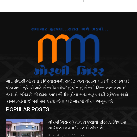
મોરબીવાસીઓ તમામ વિસ્તારોમની સચોટ અને તટસ્થ માહિતી હર પળ ઘરે
બેઠા મળી રહે એ માટે મોરબીવાસીઓનું પોતાનું મોરબી મિરર શરૂ કરવાનો
અમારો ધ્યેય છે જે ધ્યેય આપ સૌ મિત્રોના સાથ સહકારથી શ્રેષ્ઠતા સાથે
કામયાબીના શિખરો સર કરશે જેના માટે મોરબી ગૌરવ અનુભવશે.
POPULAR POSTS
મોરબી(ગ્રામ્ય) તાલુકા કક્ષાનો ફરિયાદ નિવારણ
કાર્યક્રમ ૨૫ ઓગસ્ટએ યોજાશે
August 6, 2026 11:39 am