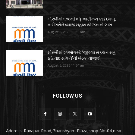
મોરબીમાં ૬૦૦થી વધુ આર્ટીઝન કાર્ડ ઈશ્યુ,
કારીગરોને વ્યાજ સહાય યોજનાનો લાભ
August 6, 2026 11:36 am
મોરબીમાં ૨૧ઓગસ્ટે ‘જીલ્લા સંકલન સહ
ફરિયાદ સમિતિ’ની બેઠક યોજાશે
August 6, 2026 11:34 am
FOLLOW US
Address: Ravapar Road,Ghanshyam Plaza,shop No-04,near