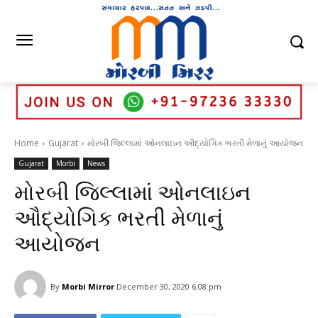
Home
Gujarat
મોરબી જિલ્લામાં ઓનલાઇન ઔદ્યોગિક ભરતી મેળાનું આયોજન
Gujarat
Morbi
News
મોરબી જિલ્લામાં ઓનલાઇન
ઔદ્યોગિક ભરતી મેળાનું
આયોજન
By
Morbi Mirror
December 30, 2020 6:08 pm