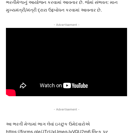
ભરતીમેળાનું આયોજન કરવામાં આવનાર છે. જેમાં સંભવત: માન
મુખ્યમંત્રી/મંત્રી દ્રારા ઉદ્દબોધન કરવામાં આવનાર છે.
- Advertisement -
- Advertisement -
આ ભરતી મેળામાં ભાગ લેવાં ઇચ્છુક ઉમેદવારોએ
https://forms.gle/JTcUxUmeqJvVQU2m6 લિન્ક પર