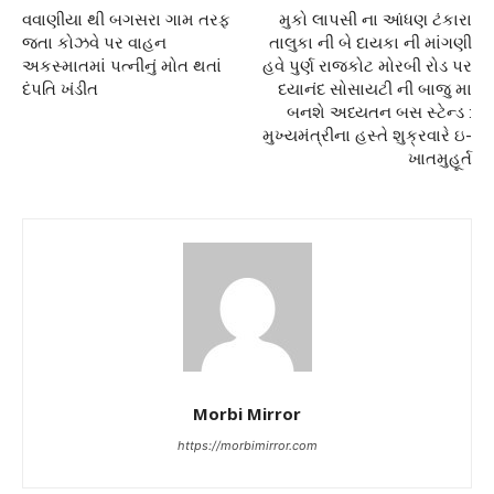
વવાણીયા થી બગસરા ગામ તરફ
મુકો લાપસી ના આંધણ ટંકારા
જતા કોઝવે પર વાહન
તાલુકા ની બે દાયકા ની માંગણી
અકસ્માતમાં પત્નીનું મોત થતાં
હવે પુર્ણ રાજકોટ મોરબી રોડ પર
દંપતિ ખંડીત
દયાનંદ સોસાયટી ની બાજુ મા
બનશે અધ્યતન બસ સ્ટેન્ડ :
મુખ્યમંત્રીના હસ્તે શુક્રવારે ઇ-
ખાતમુહૂર્ત
Morbi Mirror
https://morbimirror.com