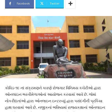
Facebook
Twitter
કોવિડ-૧૯ નાં સંક્રમણને કારણે રોજગાર વિનિમય કચેરીઓ દ્વારા
ઓનલાઇન ભરતીમેળાઓનાં આયોજન કરવામાં આવે છે. જેમાં
નોકરીદાતાંઓ દ્વારા ઓનલાઇન ઇન્ટરવ્યું દ્વારા પસંદગીની પ્રકિયા
હાથ ધરવામાં આવે છે. નજીકનાં ભવિષ્યમાં રાજ્યકક્ષાનાં ઓનલાઇન