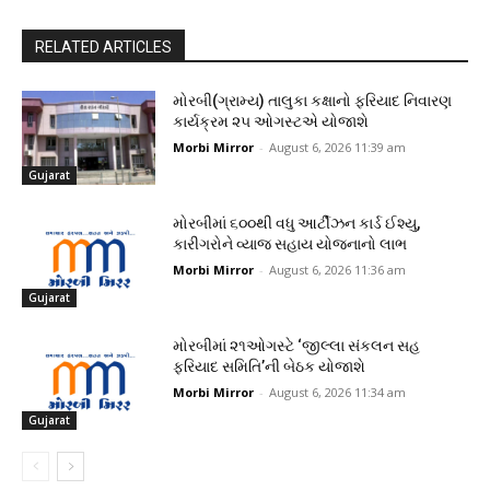
RELATED ARTICLES
મોરબી(ગ્રામ્ય) તાલુકા કક્ષાનો ફરિયાદ નિવારણ
કાર્યક્રમ ૨૫ ઓગસ્ટએ યોજાશે
Morbi Mirror
-
August 6, 2026 11:39 am
Gujarat
મોરબીમાં ૬૦૦થી વધુ આર્ટીઝન કાર્ડ ઈશ્યુ,
કારીગરોને વ્યાજ સહાય યોજનાનો લાભ
Morbi Mirror
-
August 6, 2026 11:36 am
Gujarat
મોરબીમાં ૨૧ઓગસ્ટે ‘જીલ્લા સંકલન સહ
ફરિયાદ સમિતિ’ની બેઠક યોજાશે
Morbi Mirror
-
August 6, 2026 11:34 am
Gujarat