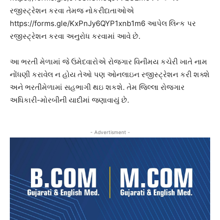
રજીસ્ટ્રેશન કરવા તેમજ નોકરીદાતાઓએ
https://forms.gle/KxPnJy6QYP1xnb1m6 આપેલ લિન્ક પર
રજીસ્ટ્રેશન કરવા અનુરોધ કરવામાં આવે છે.
આ ભરતી મેળામાં જે ઉમેદવારોએ રોજગાર વિનીમય કચેરી ખાતે નામ
નોંધણી કરાવેલ ન હોય તેઓ પણ ઓનલાઇન રજીસ્ટ્રેશન કરી શક્શે
અને ભરતીમેળામાં સહભાગી થઇ શકશે. તેમ જિલ્લા રોજગાર
અધિકારી-મોરબીની યાદીમાં જણાવાયું છે.
- Advertisment -