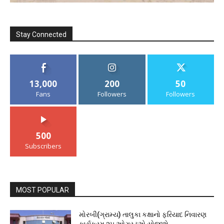
Stay Connected
13,000
200
50
Fans
Followers
Followers
500
Subscribers
MOST POPULAR
મોરબી(ગ્રામ્ય) તાલુકા કક્ષાનો ફરિયાદ નિવારણ
કાર્યક્રમ ૨૫ ઓગસ્ટએ યોજાશે