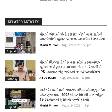
https://morbimirror.com
RELATED ARTICLES
મોરબી એલસીબીનો દરોડો:પાનેલી ગામે વાડીની
ઓરડીમાંથી જુગાર રમતા ૧૪ ખેલાડીઓ ઝડપાયા
Morbi Mirror
-
August 9, 2026 1:59 pm
Gujarat
મોરબી જિલ્લા પોલીસ વડા તરીકે ફરજ બજાવી
ચૂકેલા અને હાલ અમદાવાદ સેક્ટર -2 જેસીપી
IPS જયપાલસિંહ રાઠોડનો આજે જન્મદિવસ
ATUL JOSHI
-
August 9, 2026 1:52 pm
Birthday
બોર્ડર રેન્જ ટીમનો સપાટો:માળિયા.મી નજીક રેઢા
પડેલ ટ્રકમાંથી 4092 બોટલ વિદેશી દારૂ સહિત
19.52 લાખનો મુદ્દામાલ કબ્જે કરાયો
Morbi Mirror
-
August 9, 2026 1:15 pm
Gujarat