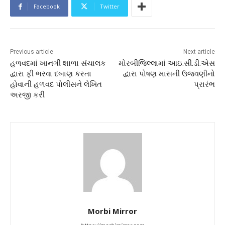
Facebook
Twitter
Previous article
Next article
હળવદમાં ખાનગી શાળા સંચાલક
મોરબીજિલ્લામાં આઇ.સી.ડી.એસ
દ્વારા ફી ભરવા દબાણ કરતા
દ્વારા પોષણ માસની ઉજવણીનો
હોવાની હળવદ પોલીસને લેખિત
પ્રારંભ
અરજી કરી
Morbi Mirror