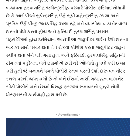
બજાવતા હરપાલસિંહ જયેન્દ્રસિંહ પરમારે પોલીસ ફરિયાદ નોંધાવી
છે કે આરોપીઓ ભુપેન્દ્રસિંહ ઉર્ફે ભૂપી મહેન્દ્રસિંહ ઝાલા અને
પ્રતિક ઉર્ફે પીન્ટુ જનકસિંહ ઝાલા રહે બંને વઘાસીયા વાંકાનેર વાળા
દારૂનો ધંધો કરતા હોય અને ફરિયાદી હરપાલસિંહ પરમાર
પેટ્રોલિંગમાં હોય દરમિયાન આરોપીઓ જ્યુપીટર લઈને દેશી દારૂના
બાચકા સાથે પસાર થતા તેને રોકવા કોશિશ કરતા જ્યુપીટર વાહન
સ્લીપ થતા બંને પડી ગયા હતા અને ફરિયાદી હરપાલસિંહ સહિતની
ટીમ ત્યાં પહોંચતા બંને ઇસમોએ છરી વડે ઓચિંતો હુમલો કરી ઈજા
કરી હતી જે બનાવને પગલે પોલીસે સ્થળ પરથી દેશી દારૂ ૫૦ લીટર
સ્થળ પરથી જપ્ત કર્યો છે તો બંને ઈસમો નાસી ગયા હતા વાંકાનેર
સીટી પોલીસે બંને ઈસમો વિરુદ્ધ ફરજમાં રૂકાવટનો ગુન્હો નોંધી
ધોરણસરની કાર્યવાહી હાથ ધરી છે.
- Advertisment -