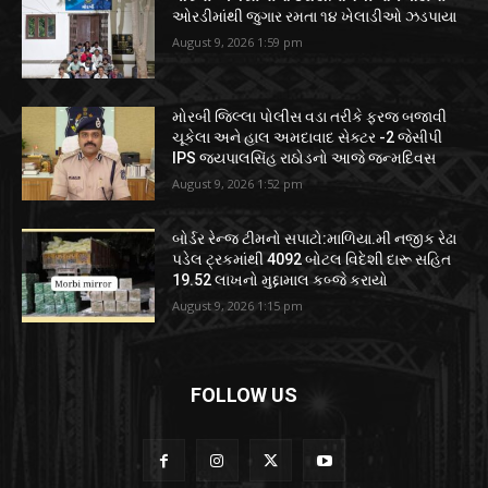
ઓરડીમાંથી જુગાર રમતા ૧૪ ખેલાડીઓ ઝડપાયા
August 9, 2026 1:59 pm
મોરબી જિલ્લા પોલીસ વડા તરીકે ફરજ બજાવી
ચૂકેલા અને હાલ અમદાવાદ સેક્ટર -2 જેસીપી
IPS જયપાલસિંહ રાઠોડનો આજે જન્મદિવસ
August 9, 2026 1:52 pm
બોર્ડર રેન્જ ટીમનો સપાટો:માળિયા.મી નજીક રેઢા
પડેલ ટ્રકમાંથી 4092 બોટલ વિદેશી દારૂ સહિત
19.52 લાખનો મુદ્દામાલ કબ્જે કરાયો
August 9, 2026 1:15 pm
FOLLOW US