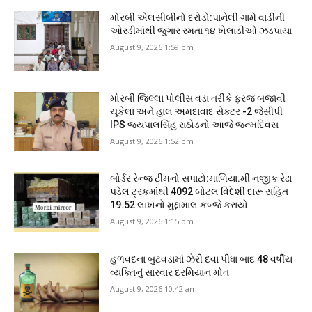
મોરબી એલસીબીનો દરોડો:પાનેલી ગામે વાડીની
ઓરડીમાંથી જુગાર રમતા ૧૪ ખેલાડીઓ ઝડપાયા
August 9, 2026 1:59 pm
મોરબી જિલ્લા પોલીસ વડા તરીકે ફરજ બજાવી
ચૂકેલા અને હાલ અમદાવાદ સેક્ટર -2 જેસીપી
IPS જયપાલસિંહ રાઠોડનો આજે જન્મદિવસ
August 9, 2026 1:52 pm
બોર્ડર રેન્જ ટીમનો સપાટો:માળિયા.મી નજીક રેઢા
પડેલ ટ્રકમાંથી 4092 બોટલ વિદેશી દારૂ સહિત
19.52 લાખનો મુદ્દામાલ કબ્જે કરાયો
August 9, 2026 1:15 pm
હળવદના બુટવડામાં ઝેરી દવા પીધા બાદ 48 વર્ષીય
વ્યક્તિનું સારવાર દરમિયાન મોત
August 9, 2026 10:42 am