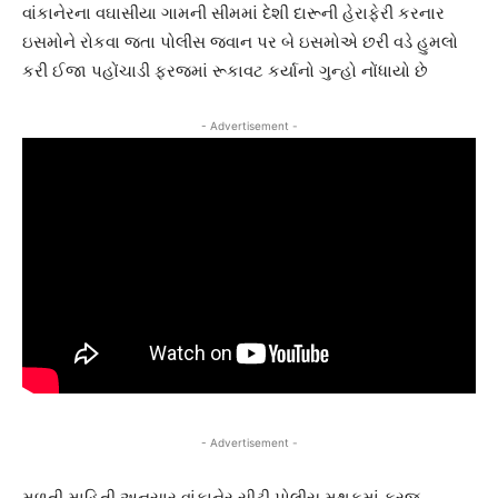
વાંકાનેરના વઘાસીયા ગામની સીમમાં દેશી દારૂની હેરાફેરી કરનાર
ઇસમોને રોકવા જતા પોલીસ જવાન પર બે ઇસમોએ છરી વડે હુમલો
કરી ઈજા પહોંચાડી ફરજમાં રૂકાવટ કર્યાનો ગુન્હો નોંધાયો છે
- Advertisement -
- Advertisement -
મળતી માહિતી અનુસાર વાંકાનેર સીટી પોલીસ મથકમાં ફરજ