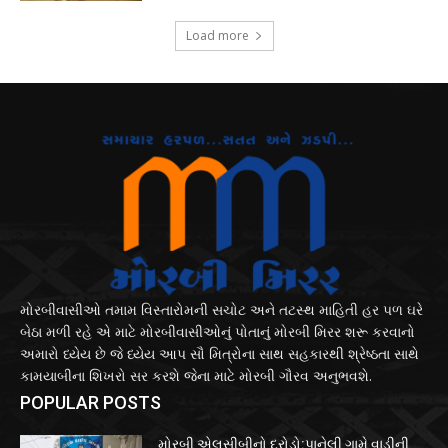
Load more
મોરબીવાસીઓ તમામ વિસ્તારોમની સચોટ અને તટસ્થ માહિતી હર પળ ઘરે
બેઠા મળી રહે એ માટે મોરબીવાસીઓનું પોતાનું મોરબી મિરર શરૂ કરવાનો
અમારો ધ્યેય છે જે ધ્યેય આપ સૌ મિત્રોના સાથ સહકારથી શ્રેષ્ઠતા સાથે
કામયાબીના શિખરો સર કરશે જેના માટે મોરબી ગૌરવ અનુભવશે.
POPULAR POSTS
મોરબી એલસીબીનો દરોડો:પાનેલી ગામે વાડીની