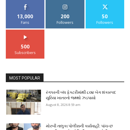
13,000
200
50
Fans
Followers
Followers
500
Subscribers
MOST POPULAR
રંગપરની બંધ ફેક્ટરીમાંથી ૮૦૪ બેગ શંકાસ્પદ
યુરિયા ખાતરનો જથ્થો ઝડપાયો
August 8, 2026 8:59 am
મોરબી તાલુકા પોલીસની કાર્યવાહી: પાંચ-છ