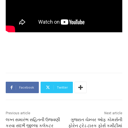
Facebook
Twitter
Previous article
Next article
લગ્ન સમારંભ સહિતની ઉજવણી
ગુજરાત ચેમ્બર ઓફ કોમર્સની
કરવા સંદર્ભે જીલ્લા કલેકટર
ફોરેન ટ્રેડ ટાસ્ક ફોર્સ કમીટીમાં