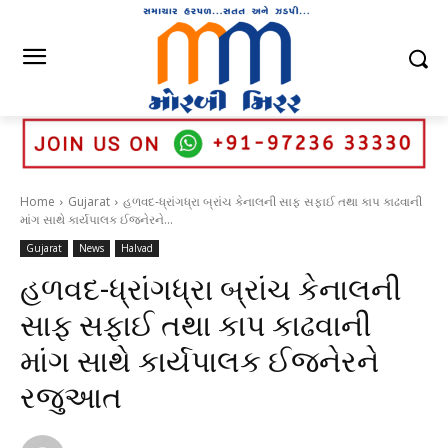
Home
Gujarat
હળવદ-ધ્રાંગધ્રા બ્રાંચ કેનાલની સાફ સફાઈ તથા કાપ કાઢવાની
માંગ સાથે કાર્યપાલક ઈજનેરને...
Gujarat
News
Halvad
હળવદ-ધ્રાંગધ્રા બ્રાંચ કેનાલની
સાફ સફાઈ તથા કાપ કાઢવાની
માંગ સાથે કાર્યપાલક ઈજનેરને
રજુઆત