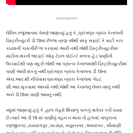
- Advertisement -
લેખિત રજુઆતમાં તેમણે જણાવ્યું હતું કે ,ધ્રાંગધ્રા બ્રાંચ કેનાલની
ડિસ્ટ્રીબ્યુટરી ડી 19માં છેલ્લા ત્રણ વર્ષથી સાફ સફાઈ કે માટી કાપ
કાઢવાની કામગીરી જ કરવામાં આવી નથી.જેથી ડિસ્ટ્રીબ્યુટરીમાં
માટીના થરની જાડાઈ ઓફ ટેઇલ પોઈન્ટે મળતા હેડ પાણીની
ઉચ્ચાઈથી પણ વધુ છે.જેથી આ બ્રાન્ચ કેનાલમાંથી ડિસ્ટ્રીબ્યુટરીમાં
પાણી આવી શકતું નથી.ધ્રાંગધ્રા બ્રાંચ કેનાલના ડી 19ના
એચ.આર.થી નીચેવાસ ધ્રાગંધ્રા બ્રાંચ કેનાલમાં ગેઇટ
સી.આર.મુકવામાં આવ્યો નથી.જેથી આ કેનાલનું લેવલ વધતું નથી
અને ડી.19માં પાણી આવતું નથી.
વધુમાં જણાવ્યું હતું કે ,હાલ ખેડૂતો શિયાળુ પાકનું વાવેતર કરી રહ્યા
છે.ત્યારે આ ડી 19 માં પાણીનું વહન ન થાય તો હળવદ તાલુકાના
રણજીતગઢ ,રાયસંગપુર ,ચાડધ્રા, મયુરનગર ,અમરાપર , મીયાણી