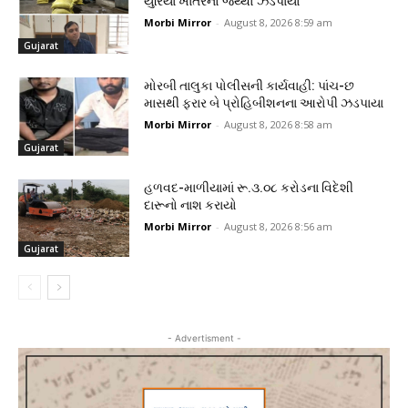
યુરિયા ખાતરનો જથ્થો ઝડપાયો
Morbi Mirror
-
August 8, 2026 8:59 am
Gujarat
મોરબી તાલુકા પોલીસની કાર્યવાહી: પાંચ-છ
માસથી ફરાર બે પ્રોહિબીશનના આરોપી ઝડપાયા
Morbi Mirror
-
August 8, 2026 8:58 am
Gujarat
હળવદ-માળીયામાં રૂ.૩.૦૮ કરોડના વિદેશી
દારૂનો નાશ કરાયો
Morbi Mirror
-
August 8, 2026 8:56 am
Gujarat
- Advertisment -