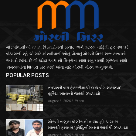
મોરબીવાસીઓ તમામ વિસ્તારોમની સચોટ અને તટસ્થ માહિતી હર પળ ઘરે
બેઠા મળી રહે એ માટે મોરબીવાસીઓનું પોતાનું મોરબી મિરર શરૂ કરવાનો
અમારો ધ્યેય છે જે ધ્યેય આપ સૌ મિત્રોના સાથ સહકારથી શ્રેષ્ઠતા સાથે
કામયાબીના શિખરો સર કરશે જેના માટે મોરબી ગૌરવ અનુભવશે.
POPULAR POSTS
રંગપરની બંધ ફેક્ટરીમાંથી ૮૦૪ બેગ શંકાસ્પદ
યુરિયા ખાતરનો જથ્થો ઝડપાયો
August 8, 2026 8:59 am
મોરબી તાલુકા પોલીસની કાર્યવાહી: પાંચ-છ
માસથી ફરાર બે પ્રોહિબીશનના આરોપી ઝડપાયા
August 8, 2026 8:58 am