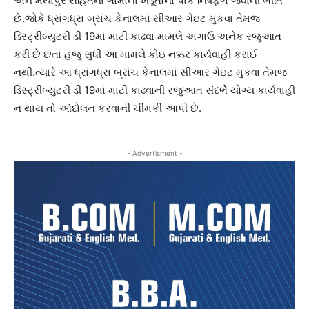
અને મયાપુર સહિતના ગામોના ખેડૂતોનો પાક નિષફળ જવાની ભીતિ
છે.જોકે ધ્રાંગધ્રા બ્રાંચ કેનાલમાં સીઆર ગેઇટ મુકવા તેમજ
ડિસ્ટ્રીબ્યુટરી ડી 19માં માટી કાઢવા મામલે અગાઉ અનેક રજુઆત
કરી છે છતાં હજુ સુધી આ મામલે કોઇ નક્કર કાર્યવાહી કરાઈ
નથી.ત્યારે આ ધ્રાંગધ્રા બ્રાંચ કેનાલમાં સીઆર ગેઇટ મુકવા તેમજ
ડિસ્ટ્રીબ્યુટરી ડી 19માં માટી કાઢવાની રજુઆત સંદર્ભે યોગ્ય કાર્યવાહી
ન થાય તો આંદોલન કરવાની ચીમકી આપી છે.
- Advertisment -