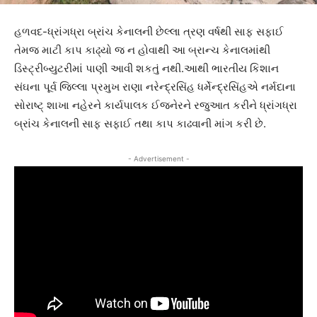
હળવદ-ધ્રાંગધ્રા બ્રાંચ કેનાલની છેલ્લા ત્રણ વર્ષથી સાફ સફાઈ
તેમજ માટી કાપ કાઢ્યો જ ન હોવાથી આ બ્રાન્ચ કેનાલમાંથી
ડિસ્ટ્રીબ્યુટરીમાં પાણી આવી શકતું નથી.આથી ભારતીય કિશાન
સંઘના પૂર્વ જિલ્લા પ્રમુખ રાણા નરેન્દ્રસિંહ ધર્મેન્દ્રસિંહએ નર્મદાના
સોરાષ્ટ્ શાખા નહેરને કાર્યપાલક ઈજનેરને રજુઆત કરીને ધ્રાંગધ્રા
બ્રાંચ કેનાલની સાફ સફાઈ તથા કાપ કાઢવાની માંગ કરી છે.
- Advertisement -