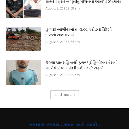
માસથી ફરાર બે પ્રોહિબીશનના આરોપી ઝડપાયા
August 8, 2026 8:58 am
હળવદ-માળીયામાં રૂ.૩.૦૮ કરોડના વિદેશી
દારૂનો નાશ કરાયો
August 8, 2026 8:56 am
છેલ્લા ચાર મહિનાથી ફરાર પ્રોહિબીશન કેસનો
આરોપી ટંકારા પોલીસની ઝપટે ચડ્યો
August 8, 2026 8:55 am
Load more