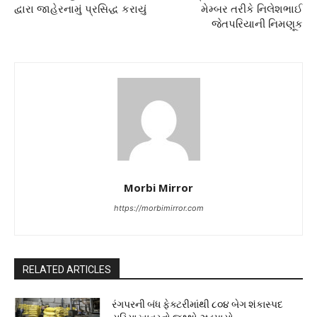
દ્વારા જાહેરનામું પ્રસિદ્ધ કરાયું
મેમ્બર તરીકે નિલેશભાઈ
જેતપરિયાની નિમણૂક
Morbi Mirror
https://morbimirror.com
RELATED ARTICLES
રંગપરની બંધ ફેક્ટરીમાંથી ૮૦૪ બેગ શંકાસ્પદ