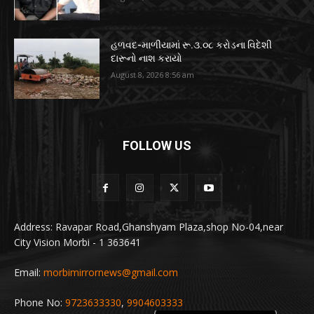
હળવદ-માળીયામાં રૂ.૩.૦૮ કરોડના વિદેશી
દારૂનો નાશ કરાયો
August 8, 2026 8:56 am
FOLLOW US
Address: Ravapar Road,Ghanshyam Plaza,shop No-04,near
City Vision Morbi - 1 363641
Email:
morbimirrornews@gmail.com
Phone No:
9723633330
,
9904603333