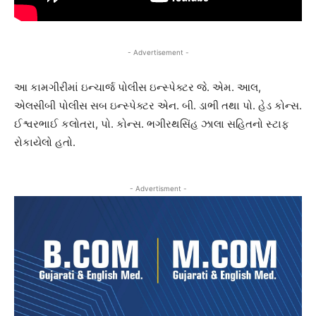
- Advertisement -
આ કામગીરીમાં ઇન્ચાર્જ પોલીસ ઇન્સ્પેક્ટર જે. એમ. આલ,
એલસીબી પોલીસ સબ ઇન્સ્પેક્ટર એન. બી. ડાભી તથા પો. હેડ કોન્સ.
ઈશ્વરભાઈ કલોતરા, પો. કોન્સ. ભગીરથસિંહ ઝાલા સહિતનો સ્ટાફ
રોકાયેલો હતો.
- Advertisment -