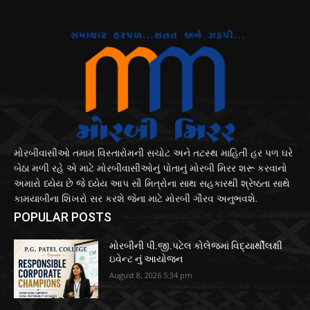
મોરબીવાસીઓ તમામ વિસ્તારોમની સચોટ અને તટસ્થ માહિતી હર પળ ઘરે
બેઠા મળી રહે એ માટે મોરબીવાસીઓનું પોતાનું મોરબી મિરર શરૂ કરવાનો
અમારો ધ્યેય છે જે ધ્યેય આપ સૌ મિત્રોના સાથ સહકારથી શ્રેષ્ઠતા સાથે
કામયાબીના શિખરો સર કરશે જેના માટે મોરબી ગૌરવ અનુભવશે.
POPULAR POSTS
મોરબીની પી.જી.પટેલ કોલેજમાં વિદ્યાર્થીલક્ષી
ઇવેન્ટ નું આયોજન
August 8, 2026 5:34 pm