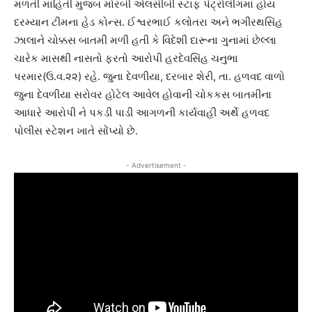
મળતી માહિતી મુજબ મોરબી એલસીબી સ્ટાફ પેટ્રોલીંગમાં હોય
દરમ્યાન ટીમના હેડ કોન્સ. ઈશ્વરભાઈ કલોતરા અને ભગીરથસિંહ
ઝાલાને ચોક્કસ બાતમી મળી હતી કે વિદેશી દારૂના ગુનામાં છેલ્લા
ચારેક માસથી નાસતો ફરતો આરોપી હરદેવસિંહ ચનુભા
પરમાર(ઉ.વ.૨૨) રહે. જુના દેવળીયા, દરબાર શેરી, તા. હળવદ વાળો
જુના દેવળીયા સરોવર હોટેલ આવેલ હોવાની ચોકકસ બાતમીના
આધારે આરોપી ને પકડી પાડી આગળની કાર્યવાહી અર્થે હળવદ
પોલીસ સ્ટેશન ખાતે સોંપ્યો છે.
- Advertisement -