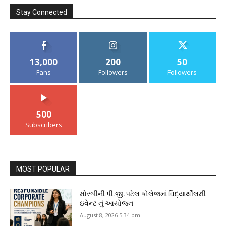
Stay Connected
13,000
200
50
Fans
Followers
Followers
500
Subscribers
MOST POPULAR
મોરબીની પી.જી.પટેલ કોલેજમાં વિદ્યાર્થીલક્ષી
ઇવેન્ટ નું આયોજન
August 8, 2026 5:34 pm