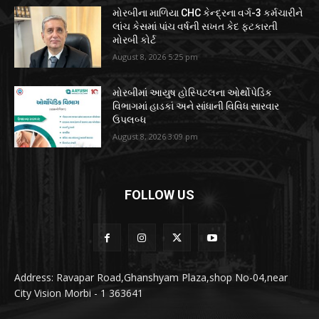
મોરબીના માળિયા CHC કેન્દ્રના વર્ગ-3 કર્મચારીને
લાંચ કેસમાં પાંચ વર્ષની સખત કેદ ફટકારતી
મોરબી કોર્ટ
August 8, 2026 5:25 pm
મોરબીમાં આયુષ હોસ્પિટલના ઓર્થોપેડિક
વિભાગમાં હાડકાં અને સાંધાની વિવિધ સારવાર
ઉપલબ્ધ
August 8, 2026 3:09 pm
FOLLOW US
Address: Ravapar Road,Ghanshyam Plaza,shop No-04,near
City Vision Morbi - 1 363641