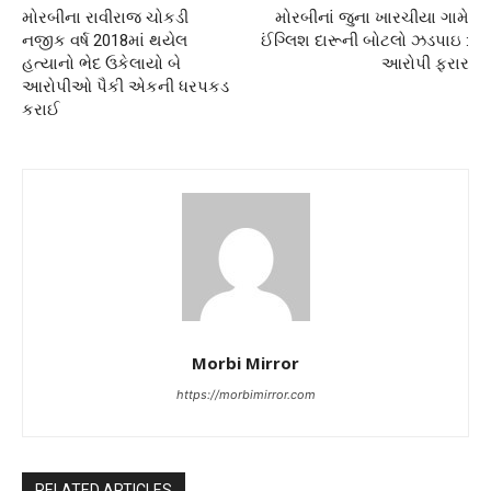
મોરબીના રાવીરાજ ચોકડી
મોરબીનાં જુના ખારચીયા ગામે
નજીક વર્ષ 2018માં થયેલ
ઈંગ્લિશ દારૂની બોટલો ઝડપાઇ :
હત્યાનો ભેદ ઉકેલાયો બે
આરોપી ફરાર
આરોપીઓ પૈકી એકની ધરપકડ
કરાઈ
Morbi Mirror
https://morbimirror.com
RELATED ARTICLES