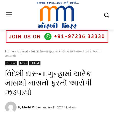
Home
Gujarat
વિદેશી દારૂના ગુન્હામાં ચારેક માસથી નાસતો ફરતો આરોપી
ઝડપાયો
Gujarat
News
Halvad
વિદેશી દારૂના ગુન્હામાં ચારેક
માસથી નાસતો ફરતો આરોપી
ઝડપાયો
By
Morbi Mirror
January 11, 2021 11:40 am