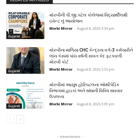
મોરબીની પી.જી.પટેલ કોલેજમાં વિદ્યાર્થીલક્ષી
ઇવેન્ટ નું આયોજન
Morbi Mirror
-
August 8, 2026 5:34 pm
Gujarat
મોરબીના માળિયા CHC કેન્દ્રના વર્ગ-3 કર્મચારીને
લાંચ કેસમાં પાંચ વર્ષની સખત કેદ ફટકારતી
મોરબી કોર્ટ
Morbi Mirror
-
August 8, 2026 5:25 pm
Gujarat
મોરબીમાં આયુષ હોસ્પિટલના ઓર્થોપેડિક
વિભાગમાં હાડકાં અને સાંધાની વિવિધ સારવાર
ઉપલબ્ધ
Morbi Mirror
-
August 8, 2026 3:09 pm
Gujarat
- Advertisment -