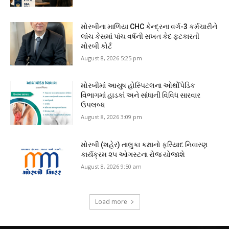
મોરબીના માળિયા CHC કેન્દ્રના વર્ગ-3 કર્મચારીને
લાંચ કેસમાં પાંચ વર્ષની સખત કેદ ફટકારતી
મોરબી કોર્ટ
August 8, 2026 5:25 pm
મોરબીમાં આયુષ હોસ્પિટલના ઓર્થોપેડિક
વિભાગમાં હાડકાં અને સાંધાની વિવિધ સારવાર
ઉપલબ્ધ
August 8, 2026 3:09 pm
મોરબી (શહેર) તાલુકા કક્ષાનો ફરિયાદ નિવારણ
કાર્યક્રમ ૨૫ ઓગસ્ટના રોજ યોજાશે
August 8, 2026 9:50 am
Load more