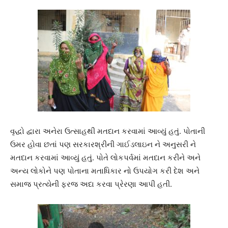
વૃદ્ધો દ્વારા અનેરા ઉત્સાહથી મતદાન કરવામાં આવ્યું હતું. પોતાની
ઉમર હોવા છતાં પણ સરકારશ્રીની ગાઈડલાઇન ને અનુસરી ને
મતદાન કરવામાં આવ્યું હતું. પોતે લોકપર્વમાં મતદાન કરીને અને
અન્ય લોકોને પણ પોતાના મતાધિકાર નો ઉપયોગ કરી દેશ અને
સમાજ પ્રત્યેની ફરજ અદા કરવા પ્રેરણા આપી હતી.