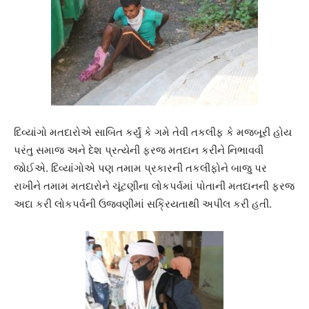
દિવ્યાંગો મતદારોએ સાબિત કર્યું કે ગમે તેવી તકલીફ કે મજબૂરી હોય
પરંતુ સમાજ અને દેશ પ્રત્યેની ફરજ મતદાન કરીને નિભાવવી
જોઈએ. દિવ્યાંગોએ પણ તમામ પ્રકારની તકલીફોને બાજુ પર
રાખીને તમામ મતદારોને ચૂંટણીના લોકપર્વમાં પોતાની મતદાનની ફરજ
અદા કરી લોકપર્વની ઉજવણીમાં સક્રિયતાથી અપીલ કરી હતી.