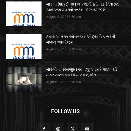
મોરબી (શહેર) તાલુકા કક્ષાનો ફરિયાદ નિવારણ
કાર્યક્રમ ૨૫ ઓગસ્ટના રોજ યોજાશે
August 8, 2026 9:50 am
ટંકારા ખાતે ૧૧ ઓગસ્ટના ઔદ્યોગિક ભરતી
મેળાનું આયોજન
August 8, 2026 9:49 am
મોરબીના પ્રેમજીનગર નજીક ટ્રકે પાછળથી
ટક્કર મારતા બાઈકચાલકનું મોત
August 8, 2026 9:48 am
FOLLOW US