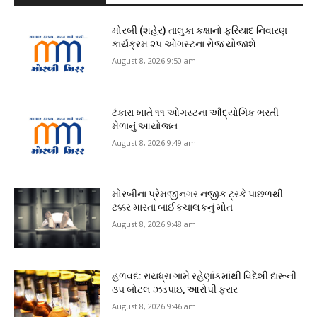
મોરબી (શહેર) તાલુકા કક્ષાનો ફરિયાદ નિવારણ
કાર્યક્રમ ૨૫ ઓગસ્ટના રોજ યોજાશે
August 8, 2026 9:50 am
ટંકારા ખાતે ૧૧ ઓગસ્ટના ઔદ્યોગિક ભરતી
મેળાનું આયોજન
August 8, 2026 9:49 am
મોરબીના પ્રેમજીનગર નજીક ટ્રકે પાછળથી
ટક્કર મારતા બાઈકચાલકનું મોત
August 8, 2026 9:48 am
હળવદ: રાયધ્રા ગામે રહેણાંકમાંથી વિદેશી દારૂની
૩૫ બોટલ ઝડપાઇ, આરોપી ફરાર
August 8, 2026 9:46 am