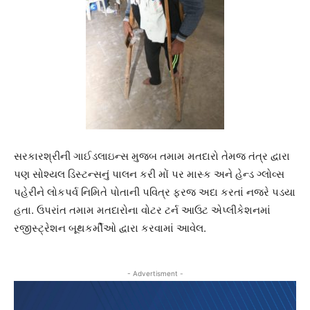
સરકારશ્રીની ગાઈડલાઇન્સ મુજબ તમામ મતદારો તેમજ તંત્ર દ્વારા
પણ સોશ્યલ ડિસ્ટન્સનું પાલન કરી મોં પર માસ્ક અને હેન્ડ ગ્લોવ્સ
પહેરીને લોકપર્વ નિમિતે પોતાની પવિત્ર ફરજ અદા કરતાં નજરે પડયા
હતા. ઉપરાંત તમામ મતદારોના વોટર ટર્ન આઉટ એપ્લીકેશનમાં
રજીસ્ટ્રેશન બૂથકર્મીઓ દ્વારા કરવામાં આવેલ.
- Advertisment -