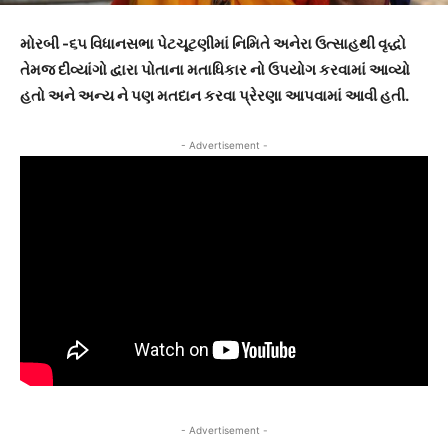
મોરબી -૬૫ વિધાનસભા પેટચૂટણીમાં નિમિતે અનેરા ઉત્સાહથી વૃદ્ધો
તેમજ દીવ્યાંગો દ્વારા પોતાના મતાધિકાર નો ઉપયોગ કરવામાં આવ્યો
હતો અને અન્ય ને પણ મતદાન કરવા પ્રેરણા આપવામાં આવી હતી.
- Advertisement -
- Advertisement -