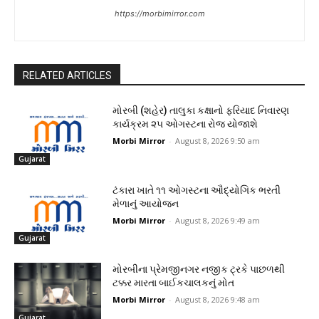
https://morbimirror.com
RELATED ARTICLES
મોરબી (શહેર) તાલુકા કક્ષાનો ફરિયાદ નિવારણ
કાર્યક્રમ ૨૫ ઓગસ્ટના રોજ યોજાશે
Morbi Mirror
-
August 8, 2026 9:50 am
Gujarat
ટંકારા ખાતે ૧૧ ઓગસ્ટના ઔદ્યોગિક ભરતી
મેળાનું આયોજન
Morbi Mirror
-
August 8, 2026 9:49 am
Gujarat
મોરબીના પ્રેમજીનગર નજીક ટ્રકે પાછળથી
ટક્કર મારતા બાઈકચાલકનું મોત
Morbi Mirror
-
August 8, 2026 9:48 am
Gujarat