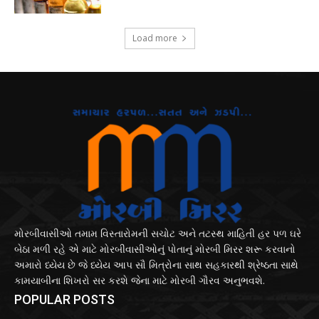
Load more
મોરબીવાસીઓ તમામ વિસ્તારોમની સચોટ અને તટસ્થ માહિતી હર પળ ઘરે
બેઠા મળી રહે એ માટે મોરબીવાસીઓનું પોતાનું મોરબી મિરર શરૂ કરવાનો
અમારો ધ્યેય છે જે ધ્યેય આપ સૌ મિત્રોના સાથ સહકારથી શ્રેષ્ઠતા સાથે
કામયાબીના શિખરો સર કરશે જેના માટે મોરબી ગૌરવ અનુભવશે.
POPULAR POSTS