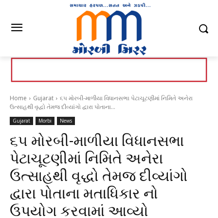
Home
Gujarat
૬૫ મોરબી-માળીયા વિધાનસભા પેટાચૂટણીમાં નિમિતે અનેરા
ઉત્સાહથી વૃદ્ધો તેમજ દીવ્યાંગો દ્વારા પોતાના...
Gujarat
Morbi
News
૬૫ મોરબી-માળીયા વિધાનસભા
પેટાચૂટણીમાં નિમિતે અનેરા
ઉત્સાહથી વૃદ્ધો તેમજ દીવ્યાંગો
દ્વારા પોતાના મતાધિકાર નો
ઉપયોગ કરવામાં આવ્યો