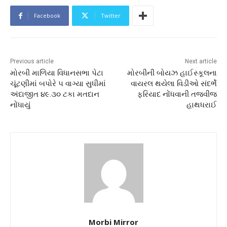
Facebook
Twitter
Previous article
Next article
મોરબી માળિયા વિધાનસભા પેટા
મોરબીની બોયઝ હાઈસ્કૂલના
ચૂંટણીમાં બપોરે ૫ વાગ્યા સુધીમાં
વાયરલ થયેલા વિડીઓ સંદર્ભે
અંદાજીત ૪૯.૩૦ ટકા મતદાન
ફરિયાદ નોંધવાની તજવીજ
નોંધાયું
હાથધરાઈ
Morbi Mirror