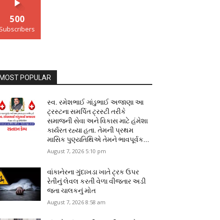
500
Subscribers
MOST POPULAR
સ્વ. રમેશભાઈ ગાંડુભાઈ અજાણા આ
ટ્રસ્ટના સમર્પિત ટ્રસ્ટી તરીકે
સમાજની સેવા અને વિકાસ માટે હંમેશા
કાર્યરત રહ્યા હતા. તેમની પ્રથમ
માસિક પુણ્યતિથિએ તેમને ભાવપૂર્વક...
August 7, 2026 5:10 pm
વાંકાનેરના ગુંદાખડા ખાતે ટ્રક ઉપર
રેતીનું લેવલ કરતી વેળા વીજતાર અડી
જતા ચાલકનું મોત
August 7, 2026 8:58 am