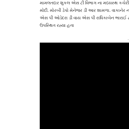
મામલતદાર શુકલ એસ ટી વિભાગ ના મધ્યસ્થ કચેરી
મોદી. મોરબી ડેપો મેનેજર ડી આર શામળા. વાકાનેર ન
એસ પી ઓડેદરા ડી વાય એસ પી રાધિકાબેન ભારાઈ ટં
ઉપસ્થિત રહ્યા હતા
-