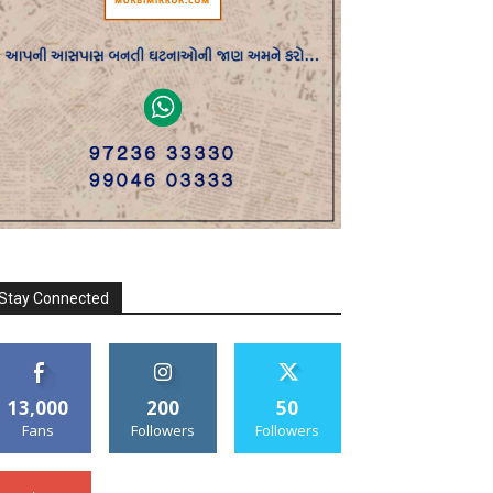
Stay Connected
13,000
200
50
Fans
Followers
Followers