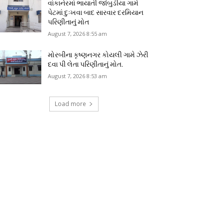
વાંકાનેરમાં ભાયાતી જાંબુડીયા ગામે
પેટમાં દુઃખવા બાદ સારવાર દરમિયાન
પરિણીતાનું મોત
August 7, 2026 8:55 am
મોરબીના કૃષ્ણનગર કોયલી ગામે ઝેરી
દવા પી લેતા પરિણીતાનું મોત.
August 7, 2026 8:53 am
Load more