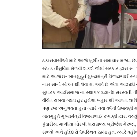
ટંકારાવાસીઓ માટે આજે ખુશીના સમાચાર મળ્યા છે. 
સ્ટેન્ડ નીંસુવિધા મેળવી શકશે જેમાં સરકાર દ્વારા ર
માટે આજે ઇ- ખાતમુહૂર્ત મુખ્યમંત્રી વિજયભાઈ રૂપાણી
નામ સાનો સોકત થી લેવા મા આવે છે એવા આઝાદી 
સુધારક આર્યસમાજ ના સ્થાપક દયાનંદ સરસ્વતી ની જન
વંચિત રાખવા બદલ હર હમેશા બહાર થી આવતા ઋષિ પ્
પણ રંજ અનુભવતા હતા ત્યારે નવા વર્ષની ઉજવણી મા
ખાતમુહૂર્ત મુખ્યમંત્રી વિજયભાઈ રૂપાણી દ્વારા વર
કુંડારીયા માળીયા મોરબી ધારાસભ્ય બ્રીજેશ મેરજા, ટં
સભ્યો અને હોદ્દેદારો ઉપસ્થિત રહ્યા હતા ત્યારે વહી