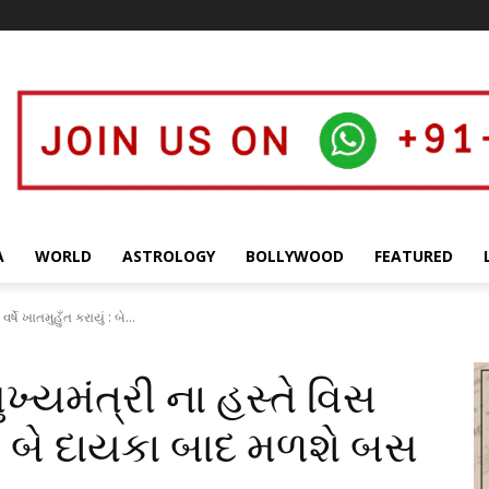
A
WORLD
ASTROLOGY
BOLLYWOOD
FEATURED
ર્ષે ખાતમુહુઁત કરાયું : બે...
મુખ્યમંત્રી ના હસ્તે વિસ
ું : બે દાયકા બાદ મળશે બસ