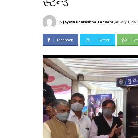
સ્ટેન્ડ
By
Jayesh Bhatashna Tankara
January 1, 202
Facebook
Twitter
Wh