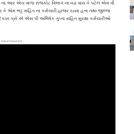
 ના આર એચ વાળા રાજકોટ વિભાગ ના વડા વાય કે પટેલ એમ વી
ા કે એમ ભટ્ટ સહિત ના કર્મચારી હાજર રહ્યા હતા તથા જીલ્લા
કારા પ્રો એ એસ પી અભિષેક ગુપ્તા સહિત સુરક્ષા કર્મચારીઓ
 Advertisement -