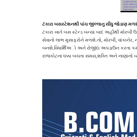
ટંકારા બસસ્ટેશનથી પાંચ જીલ્લાનુ સીધુ જોડાણ મળશ
ટંકારા ખાતે બસ સ્ટેન્ડ બન્યા બાદ અહીથી મોરબી
સેવાનો લાભ મુસાફરોને મળશે.તો, મોરબી, વાંકાનેર,
બનશે.વિધાથિઁઅો અને રોજીંદા અપડાઉન કરતા કર્
રાજકોટના ધક્કા બચતા સમય,શક્તિ અને નાણાનો 