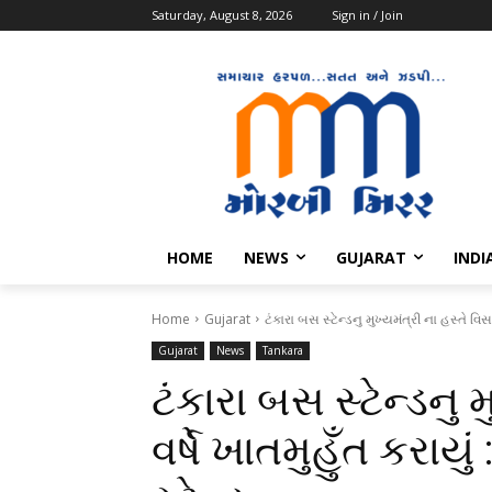
Saturday, August 8, 2026
Sign in / Join
HOME
NEWS
GUJARAT
INDI
Home
Gujarat
ટંકારા બસ સ્ટેન્ડનુ મુખ્યમંત્રી ના હસ્તે વિસ વ
Gujarat
News
Tankara
ટંકારા બસ સ્ટેન્ડનુ 
વર્ષે ખાતમુહુઁત કરાય