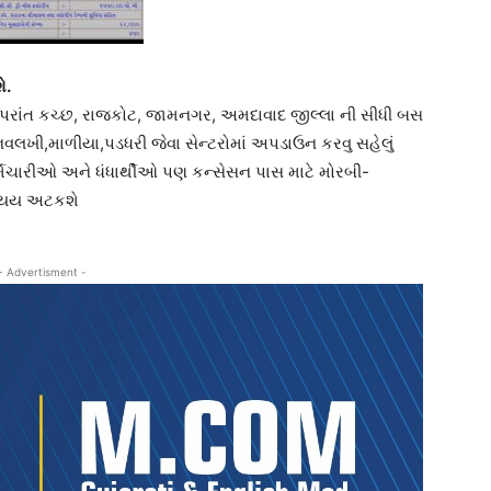
ે.
 ઉપરાંત કચ્છ, રાજકોટ, જામનગર, અમદાવાદ જીલ્લા ની સીધી બસ
 નવલખી,માળીયા,પડધરી જેવા સેન્ટરોમાં અપડાઉન કરવુ સહેલું
મચારીઓ અને ધંધાર્થીઓ પણ કન્સેસન પાસ માટે મોરબી-
વ્યય અટકશે
- Advertisment -