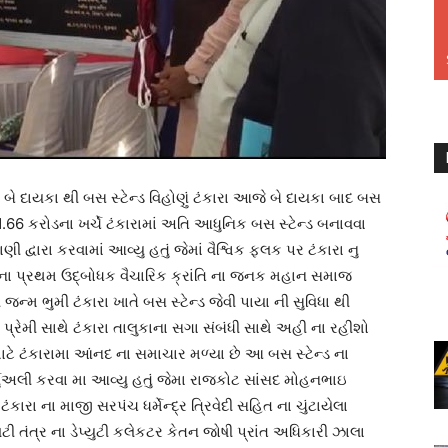
બે દાયકા થી બસ સ્ટેન્ડ વિહોણું ટંકારા આજે બે દાયકા બાદ બસ
ૂ. 1.66 કરોડના ખર્ચે ટંકારામાં અતિ આધુનિક બસ સ્ટેન્ડ બનાવવા
 દ્વારા કરવામાં આવ્યુ હતું જેમાં વૈશ્વિક ફલક પર ટંકારા નુ
ના પ્રથમ ઉદ્બોધક વૈચારિક ક્રાંતિ ના જનક મહાન સમાજ
્મ ભુમી ટંકારા ખાતે બસ સ્ટેન્ડ જેવી પાયા ની સુવિધા થી
રેમી સાથે ટંકારા તાલુકાના સગા સંબંધી સાથે અહી ના રહીશો
ટે ટંકારામા આંનદ ના સમાચાર મળ્યા છે આ બસ સ્ટેન્ડ ના
્ચ્યુઅલી કરવા મા આવ્યુ હતું જેમા રાજકોટ સાંસદ મોહનભાઇ
કારા ના માજી સરપંચ ધર્મેન્દ્ર ત્રિવેદી સહિત ના ચુંટાયેલા
વટી તંત્ર ના ડેપ્યુટી કલેકટર કેતન જોષી પ્રાંત અધિકારી ઝાલા