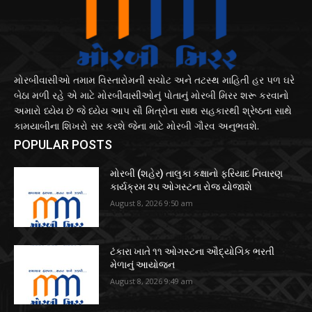
મોરબીવાસીઓ તમામ વિસ્તારોમની સચોટ અને તટસ્થ માહિતી હર પળ ઘરે
બેઠા મળી રહે એ માટે મોરબીવાસીઓનું પોતાનું મોરબી મિરર શરૂ કરવાનો
અમારો ધ્યેય છે જે ધ્યેય આપ સૌ મિત્રોના સાથ સહકારથી શ્રેષ્ઠતા સાથે
કામયાબીના શિખરો સર કરશે જેના માટે મોરબી ગૌરવ અનુભવશે.
POPULAR POSTS
મોરબી (શહેર) તાલુકા કક્ષાનો ફરિયાદ નિવારણ
કાર્યક્રમ ૨૫ ઓગસ્ટના રોજ યોજાશે
August 8, 2026 9:50 am
ટંકારા ખાતે ૧૧ ઓગસ્ટના ઔદ્યોગિક ભરતી
મેળાનું આયોજન
August 8, 2026 9:49 am