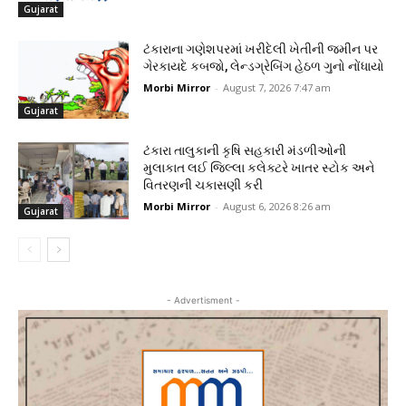
Gujarat
ટંકારાના ગણેશપરમાં ખરીદેલી ખેતીની જમીન પર
ગેરકાયદે કબજો, લેન્ડગ્રેબિંગ હેઠળ ગુનો નોંધાયો
Morbi Mirror
-
August 7, 2026 7:47 am
Gujarat
ટંકારા તાલુકાની કૃષિ સહકારી મંડળીઓની
મુલાકાત લઈ જિલ્લા કલેક્ટરે ખાતર સ્ટોક અને
વિતરણની ચકાસણી કરી
Morbi Mirror
-
August 6, 2026 8:26 am
Gujarat
- Advertisment -