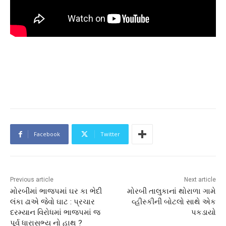
Facebook
Twitter
Previous article
Next article
મોરબીમાં ભાજપમાં ઘર કા ભેદી
મોરબી તાલુકાનાં થોરાળા ગામે
લંકા ઢાએ જેવો ઘાટ : પ્રચાર
વ્હીસ્કીની બોટલો સાથે એક
દરમ્યાન વિરોધમાં ભાજપમાં જ
પકડાયો
પૂર્વ ધારાસભ્ય નો હાથ ?