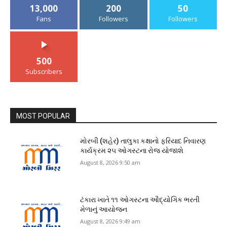
13,000
200
50
Fans
Followers
Followers
500
Subscribers
MOST POPULAR
મોરબી (શહેર) તાલુકા કક્ષાનો ફરિયાદ નિવારણ
કાર્યક્રમ ૨૫ ઓગસ્ટના રોજ યોજાશે
August 8, 2026 9:50 am
ટંકારા ખાતે ૧૧ ઓગસ્ટના ઔદ્યોગિક ભરતી
મેળાનું આયોજન
August 8, 2026 9:49 am