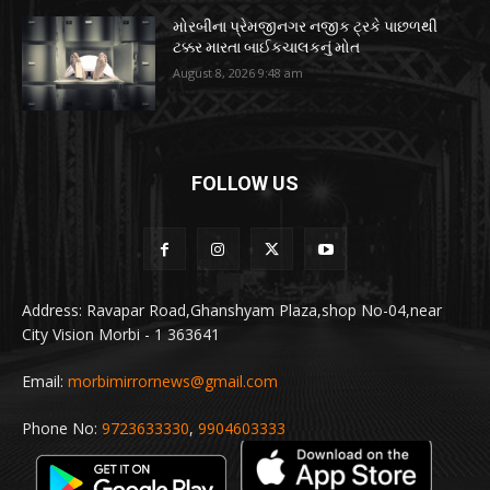
મોરબીના પ્રેમજીનગર નજીક ટ્રકે પાછળથી
ટક્કર મારતા બાઈકચાલકનું મોત
August 8, 2026 9:48 am
FOLLOW US
Address: Ravapar Road,Ghanshyam Plaza,shop No-04,near
City Vision Morbi - 1 363641
Email:
morbimirrornews@gmail.com
Phone No:
9723633330
,
9904603333