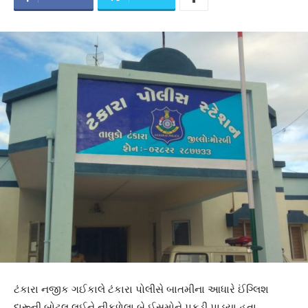
ટંકારા નજીક ગઈકાલે ટંકારા પોલીસે બાતમીના આધારે ઈંગ્લિશ
દારૂની બોટલ લઈને નીકળેલા બે ઈસમોને પકડી પાડ્યા હતા.