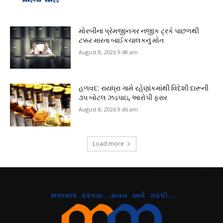
મોરબીના પ્રેમજીનગર નજીક ટ્રકે પાછળથી
ટક્કર મારતા બાઈકચાલકનું મોત
August 8, 2026 9:48 am
હળવદ: રાયધ્રા ગામે રહેણાંકમાંથી વિદેશી દારૂની
૩૫ બોટલ ઝડપાઇ, આરોપી ફરાર
August 8, 2026 9:46 am
Load more