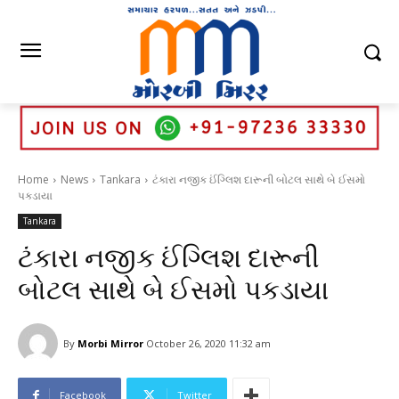
Home
News
Tankara
ટંકારા નજીક ઈંગ્લિશ દારૂની બોટલ સાથે બે ઈસમો
પકડાયા
Tankara
ટંકારા નજીક ઈંગ્લિશ દારૂની
બોટલ સાથે બે ઈસમો પકડાયા
By
Morbi Mirror
October 26, 2020 11:32 am
Facebook
Twitter