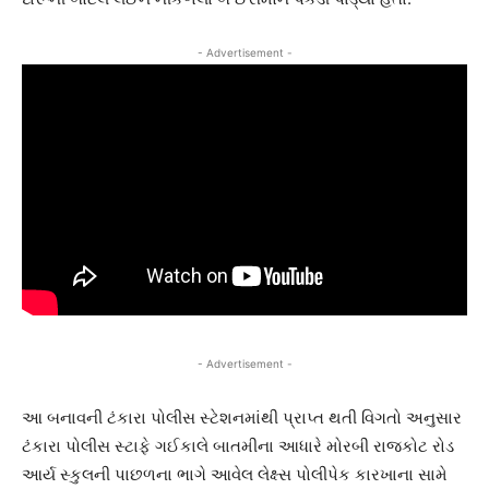
- Advertisement -
- Advertisement -
આ બનાવની ટંકારા પોલીસ સ્ટેશનમાંથી પ્રાપ્ત થતી વિગતો અનુસાર
ટંકારા પોલીસ સ્ટાફે ગઈકાલે બાતમીના આધારે મોરબી રાજકોટ રોડ
આર્ય સ્કુલની પાછળના ભાગે આવેલ લેક્ષ્સ પોલીપેક કારખાના સામે