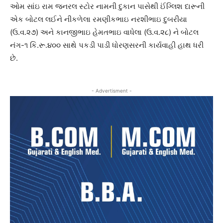
ઓમ સાંઇ રામ જનરલ સ્ટોર નામની દુકાન પાસેથી ઈંગ્લિશ દારૂની
એક બોટલ લઈને નીકળેલા રમણીકભાઇ નરશીભાઇ દુબરીયા
(ઉ.વ.૨૭) અને કાનજીભાઇ હેમતભાઇ વાધેલા (ઉ.વ.૨૮) ને બોટલ
નંગ-૧ કિ.રૂ.૪૦૦ સાથે પકડી પાડી ધોરણસરની કાર્યવાહી હાથ ધરી
છે.
- Advertisment -