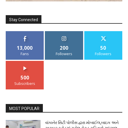
Stay Connected
13,000
200
50
Fans
Followers
Followers
500
Subscribers
MOST POPULAR
વાંકાનેર સિટી પોલીસ દ્વારા મોબાઈલ,બાઇક અને