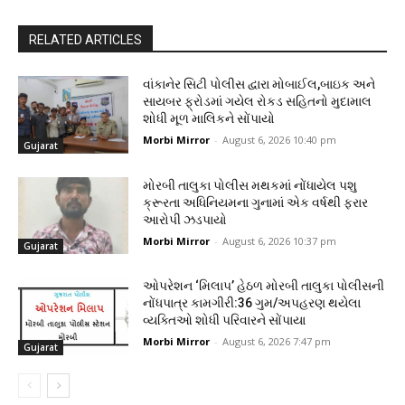
RELATED ARTICLES
વાંકાનેર સિટી પોલીસ દ્વારા મોબાઈલ,બાઇક અને
સાયબર ફ્રોડમાં ગયેલ રોકડ સહિતનો મુદામાલ
શોધી મૂળ માલિકને સોંપાયો
Morbi Mirror
-
August 6, 2026 10:40 pm
Gujarat
મોરબી તાલુકા પોલીસ મથકમાં નોંધાયેલ પશુ
ક્રૂરતા અધિનિયમના ગુનામાં એક વર્ષથી ફરાર
આરોપી ઝડપાયો
Morbi Mirror
-
August 6, 2026 10:37 pm
Gujarat
ઓપરેશન ‘મિલાપ’ હેઠળ મોરબી તાલુકા પોલીસની
નોંધપાત્ર કામગીરી:36 ગુમ/અપહરણ થયેલા
વ્યક્તિઓ શોધી પરિવારને સોંપાયા
Morbi Mirror
-
August 6, 2026 7:47 pm
Gujarat