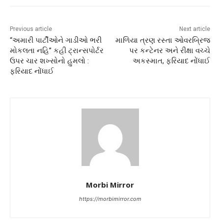
Previous article
Next article
“અમારી પાર્ટીઓને ગાડીઓ ભરી
માળિયા ત્રણ રસ્તા ઓવરબ્રિજ
મોકલતા નહિ” કહી ટ્રાન્સપોર્ટર
પર કન્ટેનર અને રીક્ષા વચ્ચે
ઉપર ચાર શખ્સોનો હુમલો :
અકસ્માત, ફરિયાદ નોંધાઈ
ફરિયાદ નોંધાઈ
Morbi Mirror
https://morbimirror.com