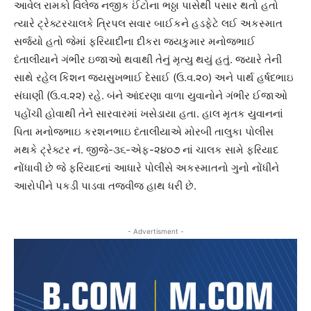
આવેલ રામકો વિલેજ નજીક ઈંટોના ભઠ્ઠા પાસેથી પસાર થતો હતો
ત્યારે ટ્રેક્ટરચાલકે ત્રિપલ સવાર બાઈકને હડફેટે લઈ અકસ્માત
સર્જયો હતો જેમાં ફરિયાદીના દીકરા જયકુમાર મનોજભાઈ
દંતાલીયાને ગંભીર ઇજાઓ થવાથી તેનું મૃત્યુ થયું હતું. જ્યારે તેની
સાથે રહેલ કિશન જયસુખભાઈ દેસાઈ (ઉ.વ.૨૦) અને પાર્થ હર્ષદભાઇ
સંઘાણી (ઉ.વ.૨૨) રહે. બંને આંદરણા વાળા યુવાનોને ગંભીર ઈજાઓ
પહોંચી હોવાથી તેને સારવારમાં ખસેડાયા હતા. હાલ મૃતક યુવાનનાં
પિતા મનોજભાઇ કરશનભાઇ દંતાલીયાએ મોરબી તાલુકા પોલીસ
મથકે ટ્રેક્ટર નં. જીજે-૩૬-એફ-૨૪૦૭ નાં ચાલક સામે ફરિયાદ
નોંધાવી છે જે ફરિયાદનાં આધારે પોલીસે અકસ્માતનો ગુનો નોંધીને
આરોપીને પકડી પાડવા તજવીજ હાથ ધરી છે.
- Advertisment -