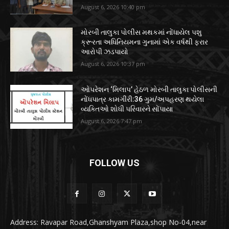
August 6, 2026 10:40 pm
મોરબી તાલુકા પોલીસ મથકમાં નોંધાયેલ પશુ
ક્રૂરતા અધિનિયમના ગુનામાં એક વર્ષથી ફરાર
આરોપી ઝડપાયો
August 6, 2026 10:37 pm
ઓપરેશન ‘મિલાપ’ હેઠળ મોરબી તાલુકા પોલીસની
નોંધપાત્ર કામગીરી:36 ગુમ/અપહરણ થયેલા
વ્યક્તિઓ શોધી પરિવારને સોંપાયા
August 6, 2026 7:47 pm
FOLLOW US
Address: Ravapar Road,Ghanshyam Plaza,shop No-04,near