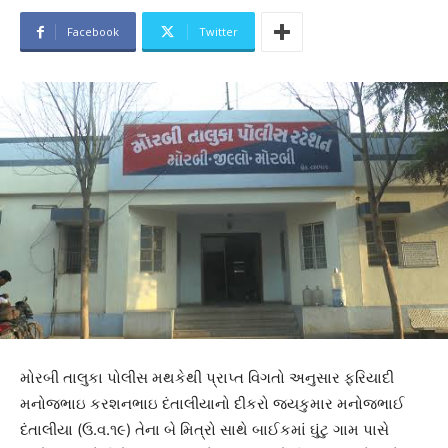
Facebook
Twitter
મોરબી તાલુકા પોલીસ મથકેથી પ્રાપ્ત વિગતો અનુસાર ફરિયાદી
મનોજભાઇ કરશનભાઇ દંતાલીયાનો દીકરો જયકુમાર મનોજભાઈ
દંતાલીયા (ઉ.વ.૧૯) તેના બે મિત્રો સાથે બાઈકમાં ઘુંટુ ગામ પાસે