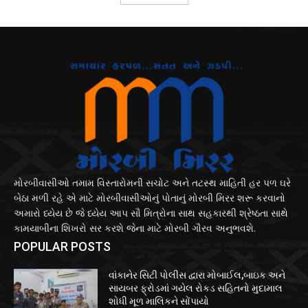
મોરબીવાસીઓ તમામ વિસ્તારોમની સચોટ અને તટસ્થ માહિતી હર પળ ઘરે
બેઠા મળી રહે એ માટે મોરબીવાસીઓનું પોતાનું મોરબી મિરર શરૂ કરવાનો
અમારો ધ્યેય છે જે ધ્યેય આપ સૌ મિત્રોના સાથ સહકારથી શ્રેષ્ઠતા સાથે
કામયાબીના શિખરો સર કરશે જેના માટે મોરબી ગૌરવ અનુભવશે.
POPULAR POSTS
વાંકાનેર સિટી પોલીસ દ્વારા મોબાઈલ,બાઇક અને
સાયબર ફ્રોડમાં ગયેલ રોકડ સહિતનો મુદામાલ
શોધી મૂળ માલિકને સોંપાયો