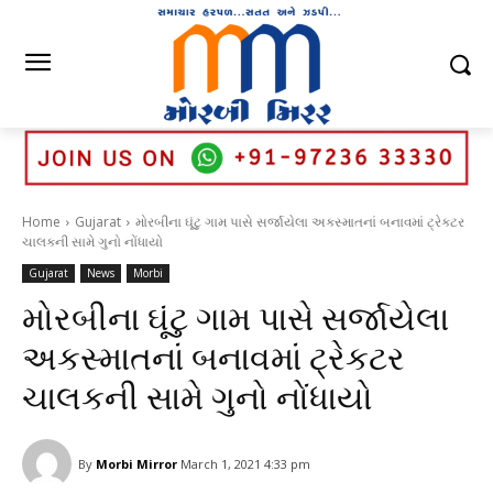
Home
Gujarat
મોરબીના ઘૂંટુ ગામ પાસે સર્જાયેલા અકસ્માતનાં બનાવમાં ટ્રેકટર
ચાલકની સામે ગુનો નોંધાયો
Gujarat
News
Morbi
મોરબીના ઘૂંટુ ગામ પાસે સર્જાયેલા
અકસ્માતનાં બનાવમાં ટ્રેકટર
ચાલકની સામે ગુનો નોંધાયો
By
Morbi Mirror
March 1, 2021 4:33 pm