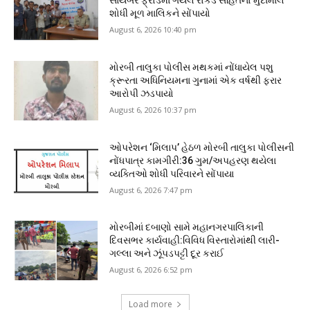
સાયબર ફ્રોડમાં ગયેલ રોકડ સહિતનો મુદામાલ
શોધી મૂળ માલિકને સોંપાયો
August 6, 2026 10:40 pm
મોરબી તાલુકા પોલીસ મથકમાં નોંધાયેલ પશુ
ક્રૂરતા અધિનિયમના ગુનામાં એક વર્ષથી ફરાર
આરોપી ઝડપાયો
August 6, 2026 10:37 pm
ઓપરેશન ‘મિલાપ’ હેઠળ મોરબી તાલુકા પોલીસની
નોંધપાત્ર કામગીરી:36 ગુમ/અપહરણ થયેલા
વ્યક્તિઓ શોધી પરિવારને સોંપાયા
August 6, 2026 7:47 pm
મોરબીમાં દબાણો સામે મહાનગરપાલિકાની
દિવસભર કાર્યવાહી:વિવિધ વિસ્તારોમાંથી લારી-
ગલ્લા અને ઝૂંપડપટ્ટી દૂર કરાઈ
August 6, 2026 6:52 pm
Load more