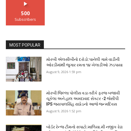
500
Subscribers
MOST POPULAR
મોરબી એલસીબીનો દરોડો:પાનેલી ગામે વાડીની
ઓરડીમાંથી જુગાર રમતા ૧૪ ખેલાડીઓ ઝડપાયા
August 9, 2026 1:59 pm
મોરબી જિલ્લા પોલીસ વડા તરીકે ફરજ બજાવી
ચૂકેલા અને હાલ અમદાવાદ સેક્ટર -2 જેસીપી
IPS જયપાલસિંહ રાઠોડનો આજે જન્મદિવસ
August 9, 2026 1:52 pm
બોર્ડર રેન્જ ટીમનો સપાટો:માળિયા.મી નજીક રેઢા