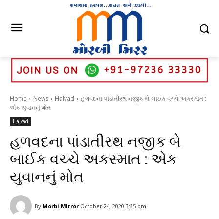
Home
News
Halvad
હળવદના પાંડાતીરથ નજીક બે બાઈક વચ્ચે અકસ્માત :
એક યુવાનનું મોત
Halvad
હળવદના પાંડાતીરથ નજીક બે
બાઈક વચ્ચે અકસ્માત : એક
યુવાનનું મોત
By
Morbi Mirror
October 24, 2020 3:35 pm