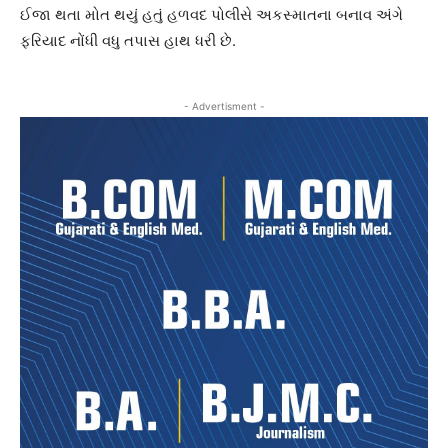
ઈજા થતા મોત થયું હતું હળવદ પોલીસે અકસ્માતના બનાવ અંગે
ફરિયાદ નોંધી વધુ તપાસ હાથ ધરી છે.
- Advertisment -