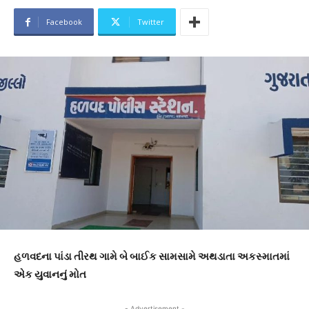
Facebook
Twitter
હળવદના પાંડા તીરથ ગામે બે બાઈક સામસામે અથડાતા અકસ્માતમાં
એક યુવાનનું મોત
- Advertisement -