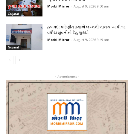
Morbi Mirror
-
August 9, 2026 9:50 am
Gujarat
હળવદ: પરિણીત ઢગાએ લગ્નની લાલચ આપી ૧૯
વર્ષીય યુવતીનો દેહ ચુથ્યો
Morbi Mirror
-
August 9, 2026 9:49 am
Gujarat
- Advertisment -