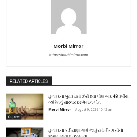
Morbi Mirror
https://morbimirror.com
RELATED ARTICLES
હળવદના બુટવડામાં ઝેરી દવા પીધા બાદ 48 વર્ષીય
વ્યક્તિનું સારવાર દરમિયાન મોત
Morbi Mirror
-
August 9, 2026 10:42 am
Gujarat
હળવદના કડીયાણા ગામે જાહેરમાં તીનપત્તીનો
જુગાર રમતા ૬ ઝડપાયા