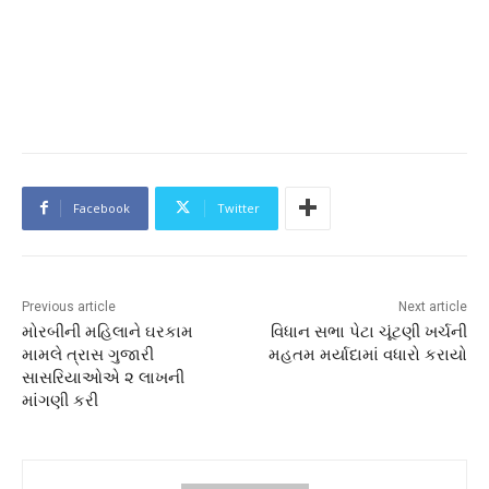
Facebook
Twitter
Previous article
Next article
મોરબીની મહિલાને ઘરકામ
વિધાન સભા પેટા ચૂંટણી ખર્ચની
મામલે ત્રાસ ગુજારી
મહતમ મર્યાદામાં વધારો કરાયો
સાસરિયાઓએ ૨ લાખની
માંગણી કરી