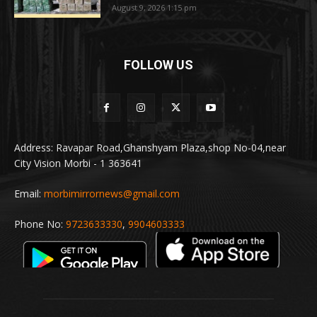
August 9, 2026 1:15 pm
FOLLOW US
Address: Ravapar Road,Ghanshyam Plaza,shop No-04,near
City Vision Morbi - 1 363641
Email:
morbimirrornews@gmail.com
Phone No:
9723633330
,
9904603333