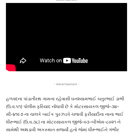
- Advertisement -
હળવદના પાંડાતીરથ ગામના રહેવાસી ઘનશ્યામભાઈ ચતુરભાઈ ડાભી
(ઉ.વ.૫૧) પોલીસ ફરિયાદ નોંધાવી છે કે મોટરસાયકલ જીજે-૩૪-
સી-૪૧૯૭ ના ચાલકે બાઈક પુરઝડપે ચલાવી ફરીયાદીના નાના ભાઈ
ધીરૂભાઈ (ઉ.વ.૩૮) ના મોટરસાયકલ જીજે-૦૩-બીએમ-૮૦૨૧ ને
સામેથી અથડાવી અકસ્માત સર્જ્યો હતો જેમાં ધીરૂભાઈને ગંભીર