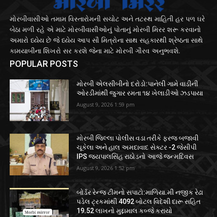
મોરબીવાસીઓ તમામ વિસ્તારોમની સચોટ અને તટસ્થ માહિતી હર પળ ઘરે
બેઠા મળી રહે એ માટે મોરબીવાસીઓનું પોતાનું મોરબી મિરર શરૂ કરવાનો
અમારો ધ્યેય છે જે ધ્યેય આપ સૌ મિત્રોના સાથ સહકારથી શ્રેષ્ઠતા સાથે
કામયાબીના શિખરો સર કરશે જેના માટે મોરબી ગૌરવ અનુભવશે.
POPULAR POSTS
મોરબી એલસીબીનો દરોડો:પાનેલી ગામે વાડીની
ઓરડીમાંથી જુગાર રમતા ૧૪ ખેલાડીઓ ઝડપાયા
August 9, 2026 1:59 pm
મોરબી જિલ્લા પોલીસ વડા તરીકે ફરજ બજાવી
ચૂકેલા અને હાલ અમદાવાદ સેક્ટર -2 જેસીપી
IPS જયપાલસિંહ રાઠોડનો આજે જન્મદિવસ
August 9, 2026 1:52 pm
બોર્ડર રેન્જ ટીમનો સપાટો:માળિયા.મી નજીક રેઢા
પડેલ ટ્રકમાંથી 4092 બોટલ વિદેશી દારૂ સહિત
19.52 લાખનો મુદ્દામાલ કબ્જે કરાયો