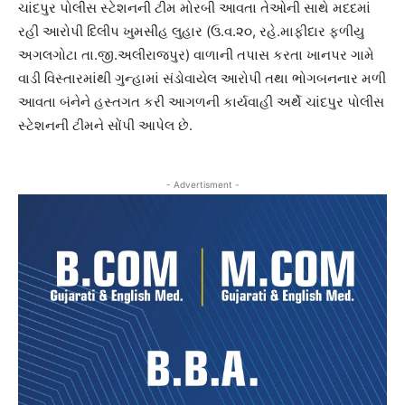
ચાંદપુર પોલીસ સ્ટેશનની ટીમ મોરબી આવતા તેઓની સાથે મદદમાં
રહી આરોપી દિલીપ ખુમસીંહ લુહાર (ઉ.વ.૨૦, રહે.માફીદાર ફળીયુ
અગલગોટા તા.જી.અલીરાજપુર) વાળાની તપાસ કરતા ખાનપર ગામે
વાડી વિસ્તારમાંથી ગુન્હામાં સંડોવાયેલ આરોપી તથા ભોગબનનાર મળી
આવતા બંનેને હસ્તગત કરી આગળની કાર્યવાહી અર્થે ચાંદપુર પોલીસ
સ્ટેશનની ટીમને સોંપી આપેલ છે.
- Advertisment -