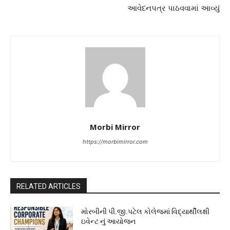
આવેદનપત્ર પાઠવવામાં આવ્યું
Morbi Mirror
https://morbimirror.com
RELATED ARTICLES
મોરબીની પી.જી.પટેલ કોલેજમાં વિદ્યાર્થીલક્ષી
ઇવેન્ટ નું આયોજન