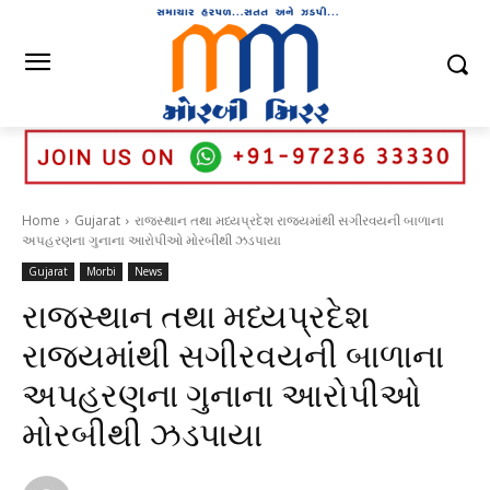
Home
Gujarat
રાજસ્થાન તથા મધ્યપ્રદેશ રાજયમાંથી સગીરવયની બાળાના
અપહરણના ગુનાના આરોપીઓ મોરબીથી ઝડપાયા
Gujarat
Morbi
News
રાજસ્થાન તથા મધ્યપ્રદેશ
રાજયમાંથી સગીરવયની બાળાના
અપહરણના ગુનાના આરોપીઓ
મોરબીથી ઝડપાયા