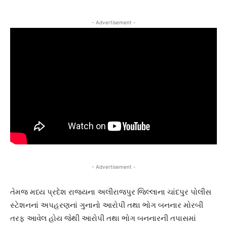
- Advertisement -
- Advertisement -
તેમજ મધ્ય પ્રદેશ રાજયના અલીરાજપુર જિલ્લાના ચાંદપુર પોલીસ
સ્ટેશનનાં અપહરણનાં ગુનાનો આરોપી તથા ભોગ બનનાર મોરબી
તરફ આવેલ હોય જેથી આરોપી તથા ભોગ બનનારની તપાસમાં