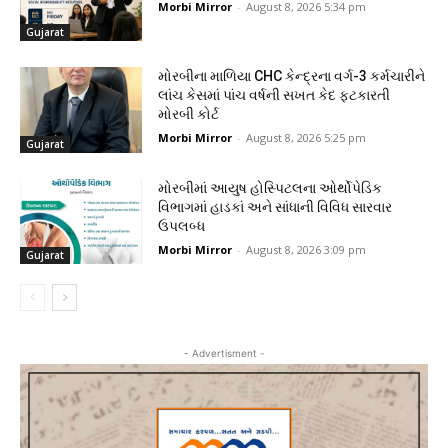
Morbi Mirror
-
August 8, 2026 5:34 pm
Gujarat
મોરબીના માળિયા CHC કેન્દ્રના વર્ગ-3 કર્મચારીને
લાંચ કેસમાં પાંચ વર્ષની સખત કેદ ફટકારતી
મોરબી કોર્ટ
Morbi Mirror
-
August 8, 2026 5:25 pm
Gujarat
મોરબીમાં આયુષ હોસ્પિટલના ઓર્થોપેડિક
વિભાગમાં હાડકાં અને સાંધાની વિવિધ સારવાર
ઉપલબ્ધ
Morbi Mirror
-
August 8, 2026 3:09 pm
Gujarat
- Advertisment -