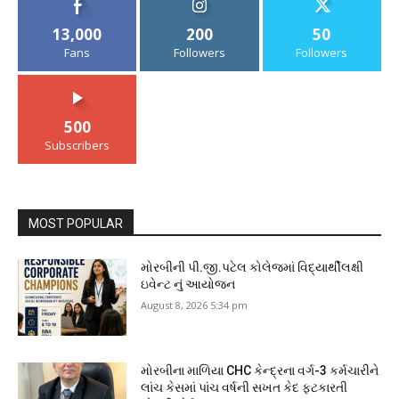
13,000
200
50
Fans
Followers
Followers
500
Subscribers
MOST POPULAR
મોરબીની પી.જી.પટેલ કોલેજમાં વિદ્યાર્થીલક્ષી
ઇવેન્ટ નું આયોજન
August 8, 2026 5:34 pm
મોરબીના માળિયા CHC કેન્દ્રના વર્ગ-3 કર્મચારીને
લાંચ કેસમાં પાંચ વર્ષની સખત કેદ ફટકારતી