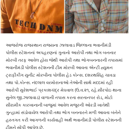
આજરોજ રાજસ્થાન રાજયના ઝાલાવાડ જિલ્લાના ભવાનીમંડી
પોલીસ સ્ટેશનનાં અપહરણનાં ગુનાનો આરોપી તથા ભોગ બનનાર
મોરબી તરફ આવેલ હોય જેથી આરોપી તથા ભોગબનનારની તપાસમાં
ભવાનીમંડી પોલીસ સ્ટેશનની ટીમ મોરબી આવતા એન્ટી હ્યુમન
ટ્રાફીકીંગ યુનીટ મોરબીના પોલીસ હેડ કોન્સ. દશરથસિંહ ચાવડા
તથા પો.કોન્સ. નંદલાલ વરમોરાનાઓ તેઓની સાથે મદદમાં રહી
આરોપી સુરેશભાઈ પ્રકાશચંદ્ર મેઘવાલ (ઉ.વ.૨૧, રહે.સીરપોઇ થાના
સુનેલ જી.ઝાલાવાડ) વાળાની તપાસ કરતા સરતાનપર રોડ, મોટો
સીરામીક કારખાનાની બાજુમાં આવેલ મજુરની ઓરડી ખાતેથી
ગુન્હામાં સંડોવાયેલ આરોપી તથા ભોગ બનનારને મળી આવતા બંનેને
હસ્તગત કરી આગળની કાર્યવાહી અર્થે ભવાનીમંડી પોલીસ સ્ટેશનની
ટીમને સોંપી આપેલ છે.