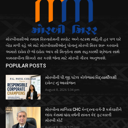
મોરબીવાસીઓ તમામ વિસ્તારોમની સચોટ અને તટસ્થ માહિતી હર પળ ઘરે
બેઠા મળી રહે એ માટે મોરબીવાસીઓનું પોતાનું મોરબી મિરર શરૂ કરવાનો
અમારો ધ્યેય છે જે ધ્યેય આપ સૌ મિત્રોના સાથ સહકારથી શ્રેષ્ઠતા સાથે
કામયાબીના શિખરો સર કરશે જેના માટે મોરબી ગૌરવ અનુભવશે.
POPULAR POSTS
મોરબીની પી.જી.પટેલ કોલેજમાં વિદ્યાર્થીલક્ષી
ઇવેન્ટ નું આયોજન
August 8, 2026 5:34 pm
મોરબીના માળિયા CHC કેન્દ્રના વર્ગ-3 કર્મચારીને
લાંચ કેસમાં પાંચ વર્ષની સખત કેદ ફટકારતી
મોરબી કોર્ટ
August 8, 2026 5:25 pm