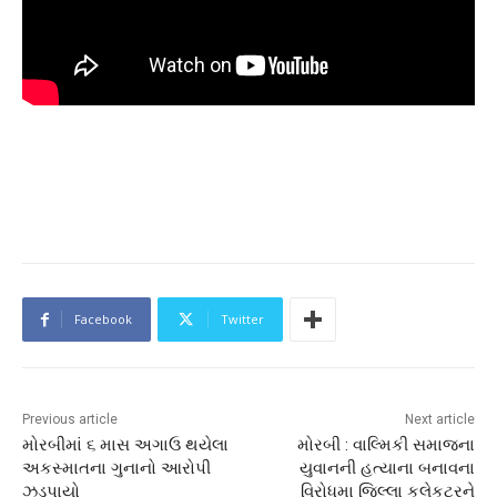
Facebook
Twitter
Previous article
Next article
મોરબીમાં ૬ માસ અગાઉ થયેલા
મોરબી : વાલ્મિકી સમાજના
અકસ્માતના ગુનાનો આરોપી
યુવાનની હત્યાના બનાવના
ઝડપાયો
વિરોધમા જિલ્લા કલેકટરને