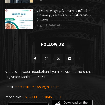
મોરબીમાં આયુષ હોસ્પિટલના ઓર્થોપેડિક
વિભાગમાં હાડકાં અને સાંધાની વિવિધ સારવાર
ઉપલબ્ધ
August 8, 2026 3:09 pm
FOLLOW US
Address: Ravapar Road,Ghanshyam Plaza,shop No-04,near
City Vision Morbi - 1 363641
Email:
morbimirrornews@gmail.com
Phone No:
9723633330
,
9904603333