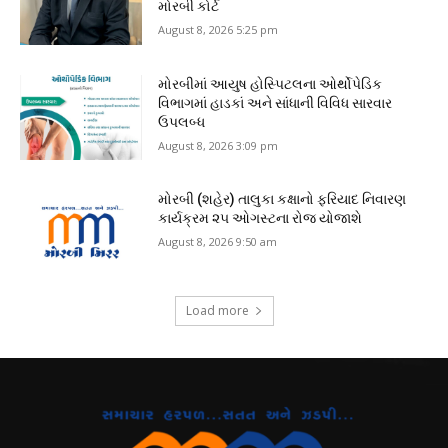
મોરબી કોર્ટ
August 8, 2026 5:25 pm
મોરબીમાં આયુષ હોસ્પિટલના ઓર્થોપેડિક
વિભાગમાં હાડકાં અને સાંધાની વિવિધ સારવાર
ઉપલબ્ધ
August 8, 2026 3:09 pm
મોરબી (શહેર) તાલુકા કક્ષાનો ફરિયાદ નિવારણ
કાર્યક્રમ ૨૫ ઓગસ્ટના રોજ યોજાશે
August 8, 2026 9:50 am
Load more