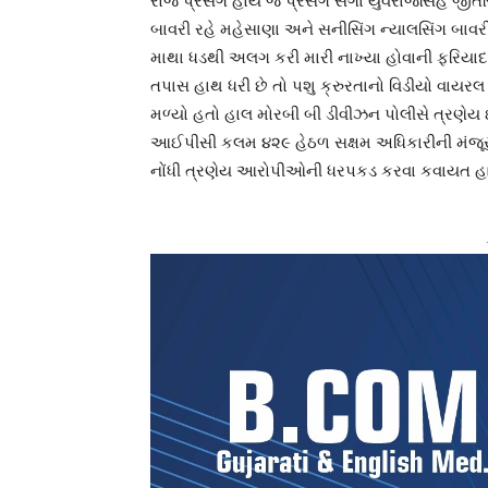
રોજ પ્રસંગ હોય જે પ્રસંગે સગા યુવરાજસિંહ જી
બાવરી રહે મહેસાણા અને સનીસિંગ ન્યાલસિંગ બા
માથા ધડથી અલગ કરી મારી નાખ્યા હોવાની ફરિયાદ નોં
તપાસ હાથ ધરી છે તો પશુ ક્રુરતાનો વિડીયો વાયરલ 
મળ્યો હતો હાલ મોરબી બી ડીવીઝન પોલીસે ત્રણેય 
આઈપીસી કલમ ૪૨૯ હેઠળ સક્ષમ અધિકારીની મંજૂરી 
નોંધી ત્રણેય આરોપીઓની ધરપકડ કરવા કવાયત હા