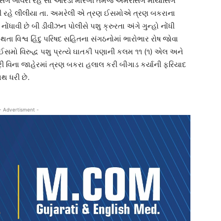
તસિંગ બાવરી રહે સો ઓરડી મોરબી તેમજ અમરસિંગ માયાસિંગ
વરી રહે લીલીયા તા. અમરેલી એ ત્રણ ઈસમોએ ત્રણ બકરાના
ધાવી છે બી ડીવીઝન પોલીસે પશુ ક્રુરતા અંગે ગુન્હો નોંધી
થતા વિશ્વ હિંદુ પરિષદ સહિતના સંગઠનોમાં ભારોભાર રોષ જોવા
ઈસમો વિરુદ્ધ પશુ પ્રત્યે ઘાતકી પણાની કલમ ૧૧ (૧) એલ અને
વિના જાહેરમાં ત્રણ બકરા હલાલ કરી બીગાડ કર્યાની ફરિયાદ
થ ધરી છે.
- Advertisment -