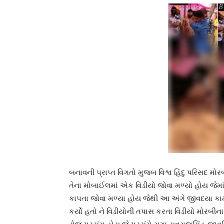
બનાવની પ્રાપ્ત વિગતો મુજબ વિશ્વ હિંદુ પરિસદ મો
તેના મોબાઈલમાં એક વિડીયો જોવા મળ્યો હોય જેમ
કાપતા જોવા મળ્યા હોય જેથી આ અંગે જીવદયા કામ
કર્યો હતો ને વિડીયોની તપાસ કરતા વિડીયો મોરબીન