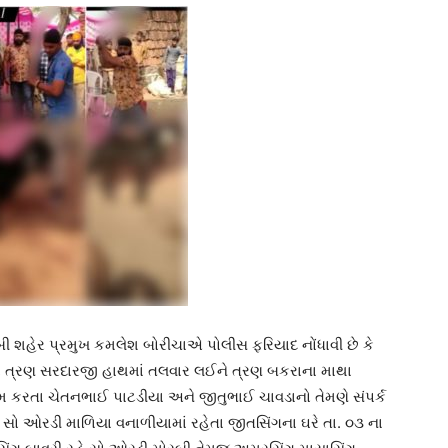
રબી શહેર પ્રમુખ કમલેશ બોરીચાએ પોલીસ ફરિયાદ નોંધાવી છે કે
ાં ત્રણ સરદારજી હાથમાં તલવાર લઈને ત્રણ બકરાના માથા
 કરતા ચેતનભાઈ પાટડીયા અને જીતુભાઈ ચાવડાનો તેમણે સંપર્ક
ા સો ઓરડી માળિયા વનાળીયામાં રહેતા જીતસિંગના ઘરે તા. ૦૩ ના