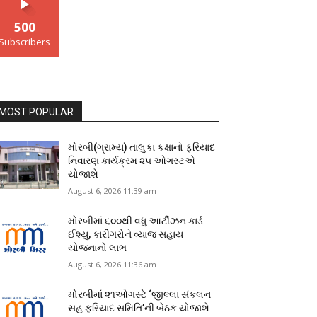
500
Subscribers
MOST POPULAR
મોરબી(ગ્રામ્ય) તાલુકા કક્ષાનો ફરિયાદ
નિવારણ કાર્યક્રમ ૨૫ ઓગસ્ટએ
યોજાશે
August 6, 2026 11:39 am
મોરબીમાં ૬૦૦થી વધુ આર્ટીઝન કાર્ડ
ઈશ્યુ, કારીગરોને વ્યાજ સહાય
યોજનાનો લાભ
August 6, 2026 11:36 am
મોરબીમાં ૨૧ઓગસ્ટે ‘જીલ્લા સંકલન
સહ ફરિયાદ સમિતિ’ની બેઠક યોજાશે