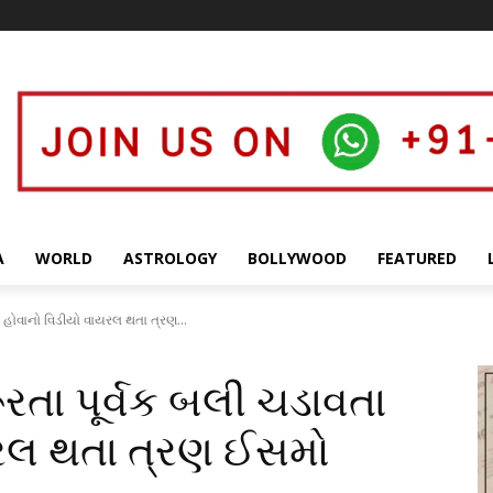
A
WORLD
ASTROLOGY
BOLLYWOOD
FEATURED
ા હોવાનો વિડીયો વાયરલ થતા ત્રણ...
ૂરતા પૂર્વક બલી ચડાવતા
યરલ થતા ત્રણ ઈસમો