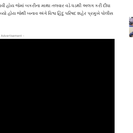
 આવી હોય જેમાં બકરીના માથા તલવાર વડે ધડથી અલગ કરી દીધા
ો હોય જેથી બનાવ અંગે વિશ્વ હિંદુ પરિષદ શહેર પ્રમુખે પોલીસ
 Advertisement -