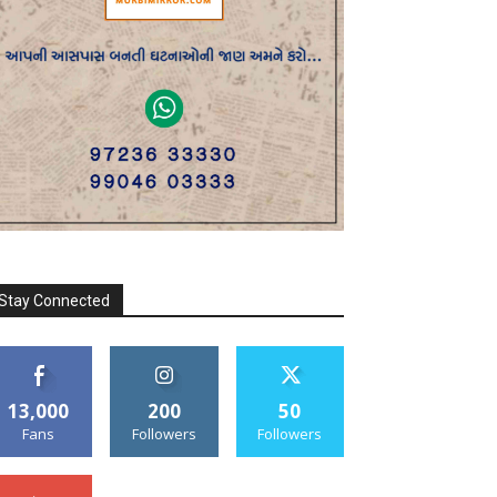
Stay Connected
13,000
200
50
Fans
Followers
Followers