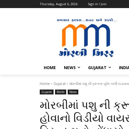
Thursday, August 6, 2026
Sign in / Join
HOME
NEWS
GUJARAT
INDI
Home
Gujarat
મોરબીમાં પશુ ની ક્રૂરતા પૂર્વક બલી ચડાવત
Gujarat
Morbi
News
મોરબીમાં પશુ ની ક્ર
હોવાનો વિડીયો વા