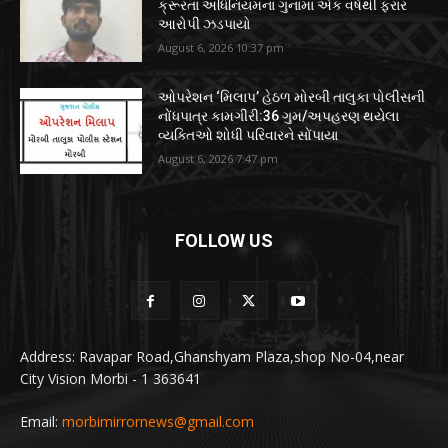
ક્રૂરતા અધિનિયમના ગુનામાં એક વર્ષથી ફરાર
આરોપી ઝડપાયો
August 6, 2026 10:37 pm
ઓપરેશન ‘મિલાપ’ હેઠળ મોરબી તાલુકા પોલીસની
નોંધપાત્ર કામગીરી:36 ગુમ/અપહરણ થયેલા
વ્યક્તિઓ શોધી પરિવારને સોંપાયા
August 6, 2026 7:47 pm
FOLLOW US
Address: Ravapar Road,Ghanshyam Plaza,shop No-04,near
City Vision Morbi - 1 363641
Email:
morbimirrornews@gmail.com