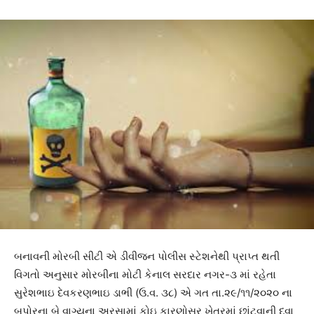
બનાવની મોરબી સીટી એ ડીવીજન પોલીસ સ્ટેશનેથી પ્રાપ્ત થતી
વિગતો અનુસાર મોરબીના મોટી કેનાલ સરદાર નગર-૩ માં રહેતા
સુરેશભાઇ દેવકરણભાઇ ડાભી (ઉ.વ. ૩૮) એ ગત તા.૨૯/૧૧/૨૦૨૦ ના
બપોરના બે વાગ્યના અરસામાં કોઇ કારણોસર ખેતરમાં છાંટવાની દવા