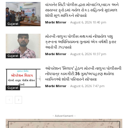
વાંકાનેર સિટી પોલીસ દ્વારા મોબાઈલ,બાઇક અને
સાયબર ફ્રોડમાં ગયેલ રોકડ સહિતનો મુદામાલ
શોધી મૂળ માલિકને સોંપાયો
Morbi Mirror
-
August 6, 2026 10:40 pm
Gujarat
મોરબી તાલુકા પોલીસ મથકમાં નોંધાયેલ પશુ
ક્રૂરતા અધિનિયમના ગુનામાં એક વર્ષથી ફરાર
આરોપી ઝડપાયો
Morbi Mirror
-
August 6, 2026 10:37 pm
Gujarat
ઓપરેશન ‘મિલાપ’ હેઠળ મોરબી તાલુકા પોલીસની
નોંધપાત્ર કામગીરી:36 ગુમ/અપહરણ થયેલા
વ્યક્તિઓ શોધી પરિવારને સોંપાયા
Morbi Mirror
-
August 6, 2026 7:47 pm
Gujarat
- Advertisment -