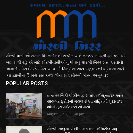
મોરબીવાસીઓ તમામ વિસ્તારોમની સચોટ અને તટસ્થ માહિતી હર પળ ઘરે
બેઠા મળી રહે એ માટે મોરબીવાસીઓનું પોતાનું મોરબી મિરર શરૂ કરવાનો
અમારો ધ્યેય છે જે ધ્યેય આપ સૌ મિત્રોના સાથ સહકારથી શ્રેષ્ઠતા સાથે
કામયાબીના શિખરો સર કરશે જેના માટે મોરબી ગૌરવ અનુભવશે.
POPULAR POSTS
વાંકાનેર સિટી પોલીસ દ્વારા મોબાઈલ,બાઇક અને
સાયબર ફ્રોડમાં ગયેલ રોકડ સહિતનો મુદામાલ
શોધી મૂળ માલિકને સોંપાયો
August 6, 2026 10:40 pm
મોરબી તાલુકા પોલીસ મથકમાં નોંધાયેલ પશુ