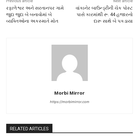
Previous article
Next article
રફાળેશ્વર અને સરતાનપર ગામે
વાંકાનેર બાઉન્ડ્રીની ચેક પોસ્ટ
જુદા જુદા બે બનાવોમાં બે
પાસે કારમાંથી રૂ. 44 હજારનો
વ્યક્તિઓના અકસ્માતે મોત
દારૂ સાથે બે પકડાયા
Morbi Mirror
https://morbimirror.com
RELATED ARTICLES