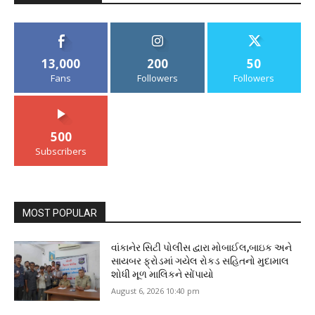
13,000
200
50
Fans
Followers
Followers
500
Subscribers
MOST POPULAR
વાંકાનેર સિટી પોલીસ દ્વારા મોબાઈલ,બાઇક અને
સાયબર ફ્રોડમાં ગયેલ રોકડ સહિતનો મુદામાલ
શોધી મૂળ માલિકને સોંપાયો
August 6, 2026 10:40 pm