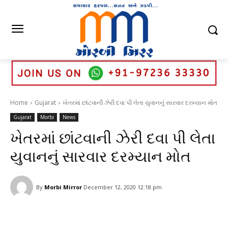
Home
Gujarat
ખેતરમાં છાંટવાની ઝેરી દવા પી લેતા યુવાનનું સારવાર દરમ્યાન મોત
Gujarat
Morbi
News
ખેતરમાં છાંટવાની ઝેરી દવા પી લેતા
યુવાનનું સારવાર દરમ્યાન મોત
By
Morbi Mirror
December 12, 2020 12:18 pm
Facebook
Twitter
WhatsApp