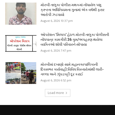
મોરબી તાલુકા પોલીસ મથકમાં નોંધાયેલ પશુ
ક્રૂરતા અધિનિયમના ગુનામાં એક વર્ષથી ફરાર
આરોપી ઝડપાયો
August 6, 2026 10:37 pm
ઓપરેશન ‘મિલાપ’ હેઠળ મોરબી તાલુકા પોલીસની
નોંધપાત્ર કામગીરી:36 ગુમ/અપહરણ થયેલા
વ્યક્તિઓ શોધી પરિવારને સોંપાયા
August 6, 2026 7:47 pm
મોરબીમાં દબાણો સામે મહાનગરપાલિકાની
દિવસભર કાર્યવાહી:વિવિધ વિસ્તારોમાંથી લારી-
ગલ્લા અને ઝૂંપડપટ્ટી દૂર કરાઈ
August 6, 2026 6:52 pm
Load more