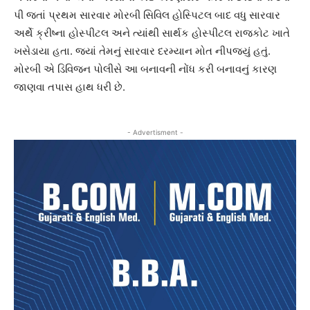
પી જતાં પ્રથમ સારવાર મોરબી સિવિલ હોસ્પિટલ બાદ વધુ સારવાર
અર્થે ક્રીષ્ના હોસ્પીટલ અને ત્યાંથી સાર્થક હોસ્પીટલ રાજકોટ ખાતે
ખસેડાયા હતા. જ્યાં તેમનું સારવાર દરમ્યાન મોત નીપજ્યું હતું.
મોરબી એ ડિવિજન પોલીસે આ બનાવની નોંધ કરી બનાવનું કારણ
જાણવા તપાસ હાથ ધરી છે.
- Advertisment -