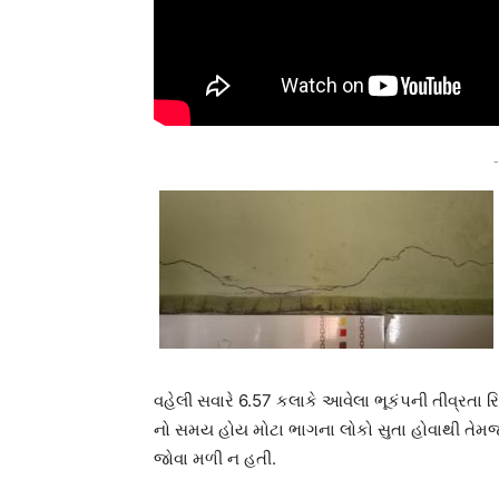
-
વહેલી સવારે 6.57 કલાકે આવેલા ભૂકંપની તીવ્રતા ર
નો સમય હોય મોટા ભાગના લોકો સુતા હોવાથી તેમજ 
જોવા મળી ન હતી.