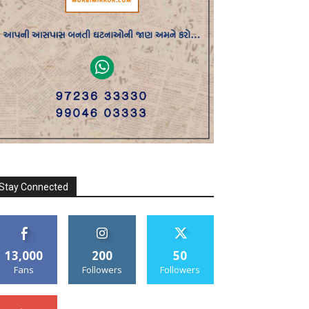
Stay Connected
13,000
200
50
Fans
Followers
Followers