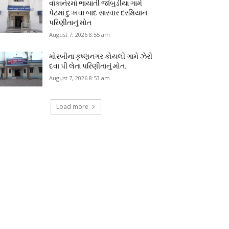
વાંકાનેરમાં ભાયાતી જાંબુડીયા ગામે
પેટમાં દુઃખવા બાદ સારવાર દરમિયાન
પરિણીતાનું મોત
August 7, 2026 8:55 am
મોરબીના કૃષ્ણનગર કોયલી ગામે ઝેરી
દવા પી લેતા પરિણીતાનું મોત.
August 7, 2026 8:53 am
Load more