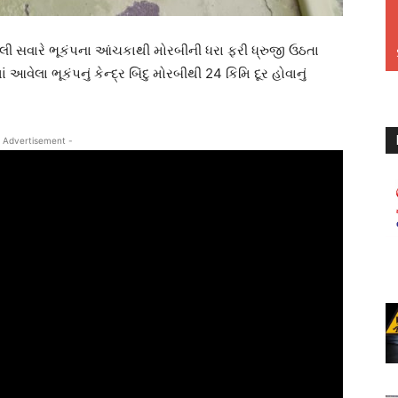
ેલી સવારે ભૂકંપના આંચકાથી મોરબીની ધરા ફરી ધ્રુજી ઉઠતા
વેલા ભૂકંપનું કેન્દ્ર બિંદુ મોરબીથી 24 કિમિ દૂર હોવાનું
 Advertisement -