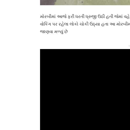
મોરબીમાં આજે ફરી ધરતી ધ્રુજી ઉઠી હતી જેમાં વહ
વોકિંગ પર રહેલા લોકો ચોકી ઉઠ્યા હતા આ મોરબીમાં આ
જાણવા મળ્યું છે
-