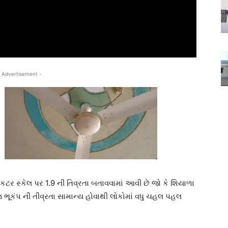
 Advertisement -
િકટર સ્કેલ પર 1.9 ની તિવ્રતા બતાવવામાં આવી છે જો કે શિયાળા
ભૂકંપ ની તીવ્રતા સામાન્ય હોવાથી લોકોમાં વધુ ચહલ પહલ