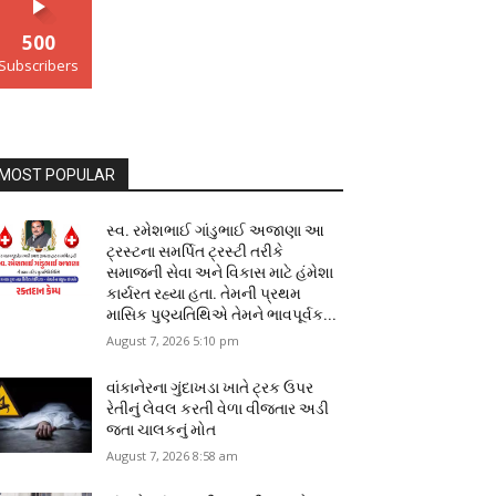
500
Subscribers
MOST POPULAR
સ્વ. રમેશભાઈ ગાંડુભાઈ અજાણા આ
ટ્રસ્ટના સમર્પિત ટ્રસ્ટી તરીકે
સમાજની સેવા અને વિકાસ માટે હંમેશા
કાર્યરત રહ્યા હતા. તેમની પ્રથમ
માસિક પુણ્યતિથિએ તેમને ભાવપૂર્વક...
August 7, 2026 5:10 pm
વાંકાનેરના ગુંદાખડા ખાતે ટ્રક ઉપર
રેતીનું લેવલ કરતી વેળા વીજતાર અડી
જતા ચાલકનું મોત
August 7, 2026 8:58 am