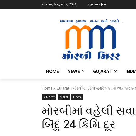
Friday, August 7, 2026
Sign in / Join
HOME
NEWS
GUJARAT
INDI
Home
Gujarat
મોરબીમાં વહેલી સવારે ભૂકંપનો આંચકો : કેન્દ્
Gujarat
Morbi
News
મોરબીમાં વહેલી સવાર
બિંદુ 24 કિમિ દૂર