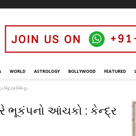
A
WORLD
ASTROLOGY
BOLLYWOOD
FEATURED
ર બિંદુ 24 કિમિ દૂર
ે ભૂકંપનો આંચકો : કેન્દ્ર