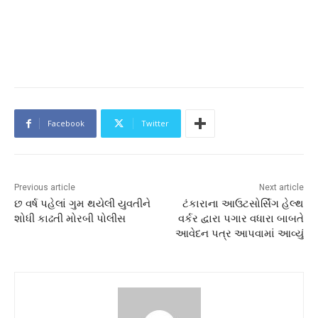
Facebook
Twitter
Previous article
Next article
છ વર્ષ પહેલાં ગુમ થયેલી યુવતીને
ટંકારાના આઉટસોર્સિંગ હેલ્થ
શોધી કાઢતી મોરબી પોલીસ
વર્કર દ્વારા પગાર વધારા બાબતે
આવેદન પત્ર આપવામાં આવ્યું