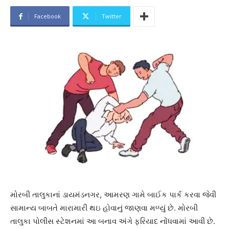
Facebook
Twitter
મોરબી તાલુકાનાં ડાયમંડનગર, આમરણ ગામે બાઈક પાર્ક કરવા જેવી
સામાન્ય બાબતે મારામારી થઇ હોવાનું જાણવા મળ્યું છે. મોરબી
તાલુકા પોલીસ સ્ટેશનમાં આ બનાવ અંગે ફરિયાદ નોંધવામાં આવી છે.