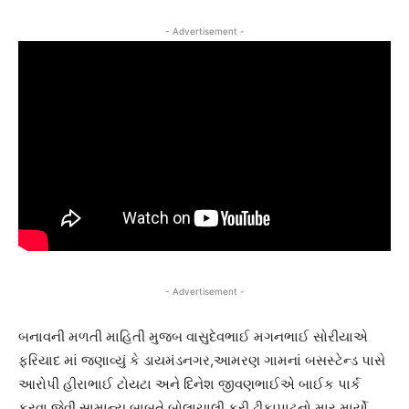
- Advertisement -
- Advertisement -
બનાવની મળતી માહિતી મુજબ વાસુદેવભાઈ મગનભાઈ સોરીયાએ
ફરિયાદ માં જણાવ્યું કે ડાયમંડનગર,આમરણ ગામનાં બસસ્ટેન્ડ પાસે
આરોપી હીરાભાઈ ટોયટા અને દિનેશ જીવણભાઈએ બાઈક પાર્ક
કરવા જેવી સામાન્ય બાબતે બોલાચાલી કરી ઢીકાપાટુનો માર માર્યો