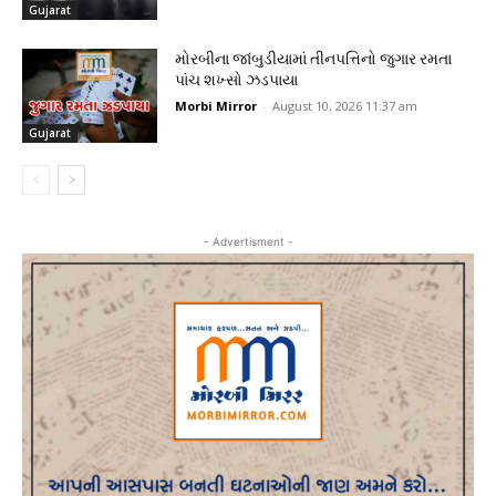
Gujarat
મોરબીના જાંબુડીયામાં તીનપત્તિનો જુગાર રમતા
પાંચ શખ્સો ઝડપાયા
Morbi Mirror
-
August 10, 2026 11:37 am
Gujarat
- Advertisment -