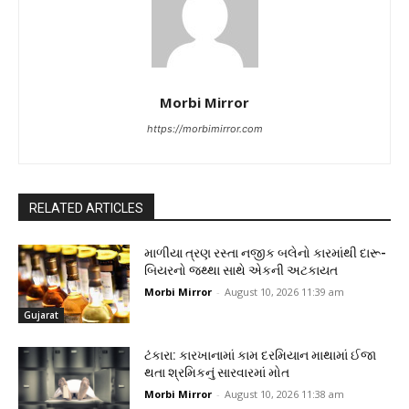
Morbi Mirror
https://morbimirror.com
RELATED ARTICLES
માળીયા ત્રણ રસ્તા નજીક બલેનો કારમાંથી દારૂ-
બિયરનો જથ્થા સાથે એકની અટકાયત
Morbi Mirror
-
August 10, 2026 11:39 am
Gujarat
ટંકારા: કારખાનામાં કામ દરમિયાન માથામાં ઈજા
થતા શ્રમિકનું સારવારમાં મોત
Morbi Mirror
-
August 10, 2026 11:38 am