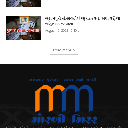
બ્રહ્મપુરી સોસાયટીમાં જુગાર રમતા ત્રણ મહિલા
સહિત છ ઝડપાયા
August 10, 2026 10:10 am
Load more