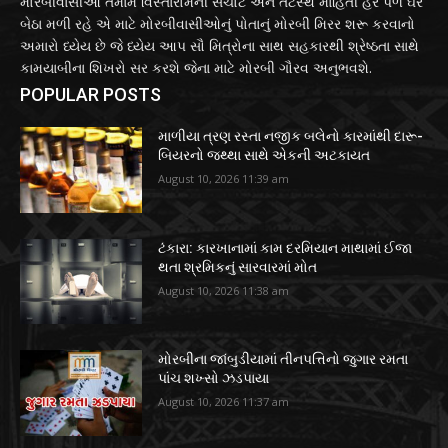
મોરબીવાસીઓ તમામ વિસ્તારોમની સચોટ અને તટસ્થ માહિતી હર પળ ઘરે
બેઠા મળી રહે એ માટે મોરબીવાસીઓનું પોતાનું મોરબી મિરર શરૂ કરવાનો
અમારો ધ્યેય છે જે ધ્યેય આપ સૌ મિત્રોના સાથ સહકારથી શ્રેષ્ઠતા સાથે
કામયાબીના શિખરો સર કરશે જેના માટે મોરબી ગૌરવ અનુભવશે.
POPULAR POSTS
માળીયા ત્રણ રસ્તા નજીક બલેનો કારમાંથી દારૂ-
બિયરનો જથ્થા સાથે એકની અટકાયત
August 10, 2026 11:39 am
ટંકારા: કારખાનામાં કામ દરમિયાન માથામાં ઈજા
થતા શ્રમિકનું સારવારમાં મોત
August 10, 2026 11:38 am
મોરબીના જાંબુડીયામાં તીનપત્તિનો જુગાર રમતા
પાંચ શખ્સો ઝડપાયા
August 10, 2026 11:37 am