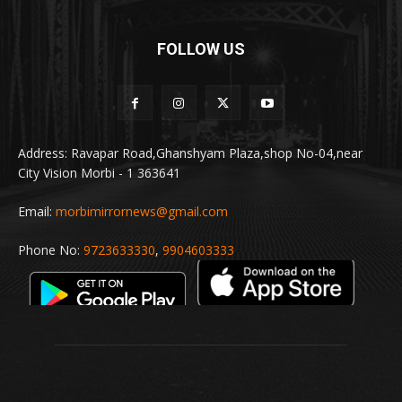
FOLLOW US
Address: Ravapar Road,Ghanshyam Plaza,shop No-04,near
City Vision Morbi - 1 363641
Email:
morbimirrornews@gmail.com
Phone No:
9723633330
,
9904603333