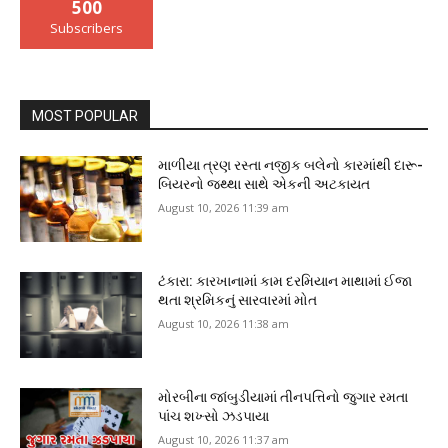
500
Subscribers
MOST POPULAR
માળીયા ત્રણ રસ્તા નજીક બલેનો કારમાંથી દારૂ-
બિયરનો જથ્થા સાથે એકની અટકાયત
August 10, 2026 11:39 am
ટંકારા: કારખાનામાં કામ દરમિયાન માથામાં ઈજા
થતા શ્રમિકનું સારવારમાં મોત
August 10, 2026 11:38 am
મોરબીના જાંબુડીયામાં તીનપત્તિનો જુગાર રમતા
પાંચ શખ્સો ઝડપાયા
August 10, 2026 11:37 am