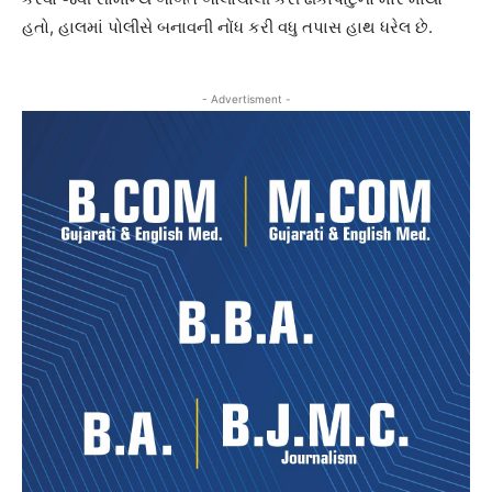
હતો, હાલમાં પોલીસે બનાવની નોંધ કરી વધુ તપાસ હાથ ધરેલ છે.
- Advertisment -