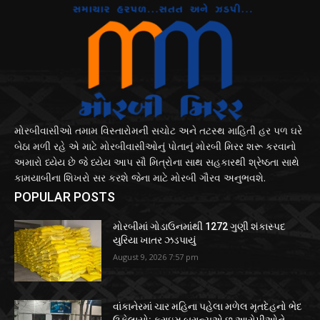
મોરબીવાસીઓ તમામ વિસ્તારોમની સચોટ અને તટસ્થ માહિતી હર પળ ઘરે
બેઠા મળી રહે એ માટે મોરબીવાસીઓનું પોતાનું મોરબી મિરર શરૂ કરવાનો
અમારો ધ્યેય છે જે ધ્યેય આપ સૌ મિત્રોના સાથ સહકારથી શ્રેષ્ઠતા સાથે
કામયાબીના શિખરો સર કરશે જેના માટે મોરબી ગૌરવ અનુભવશે.
POPULAR POSTS
મોરબીમાં ગોડાઉનમાંથી 1272 ગુણી શંકાસ્પદ
યુરિયા ખાતર ઝડપાયું
August 9, 2026 7:57 pm
વાંકાનેરમાં ચાર મહિના પહેલા મળેલ મૃતદેહનો ભેદ
ઉકેલાયો: ક્રાઇમ બ્રાન્ચએ છ આરોપીઓને