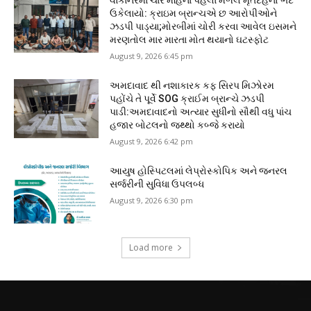
ઉકેલાયો: ક્રાઇમ બ્રાન્ચએ છ આરોપીઓને
ઝડપી પાડ્યા;મોરબીમાં ચોરી કરવા આવેલ ઇસમને
મરણતોલ માર મારતા મોત થયાનો ઘટસ્ફોટ
August 9, 2026 6:45 pm
અમદાવાદ થી નશાકારક કફ સિરપ મિઝોરમ
પહોંચે તે પૂર્વે SOG ક્રાઈમ બ્રાન્ચે ઝડપી
પાડી:અમદાવાદનો અત્યાર સુધીનો સૌથી વધુ પાંચ
હજાર બોટલનો જથ્થો કબ્જે કરાયો
August 9, 2026 6:42 pm
આયુષ હોસ્પિટલમાં લેપ્રોસ્કોપિક અને જનરલ
સર્જરીની સુવિધા ઉપલબ્ધ
August 9, 2026 6:30 pm
Load more