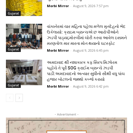
Morbi Mirror
-
August 9, 2026 7:57 pm
Gujarat
વાંકાનેરમાં ચાર મહિના પહેલા મળેલ મૃતદેહનો ભેદ
ઉકેલાયો: ક્રાઇમ બ્રાન્ચએ છ આરોપીઓને
ઝડપી પાડ્યા;મોરબીમાં ચોરી કરવા આવેલ ઇસમને
મરણતોલ માર મારતા મોત થયાનો ઘટસ્ફોટ
Gujarat
Morbi Mirror
-
August 9, 2026 6:45 pm
અમદાવાદ થી નશાકારક કફ સિરપ મિઝોરમ
પહોંચે તે પૂર્વે SOG ક્રાઈમ બ્રાન્ચે ઝડપી
પાડી:અમદાવાદનો અત્યાર સુધીનો સૌથી વધુ પાંચ
હજાર બોટલનો જથ્થો કબ્જે કરાયો
Gujarat
Morbi Mirror
-
August 9, 2026 6:42 pm
- Advertisment -