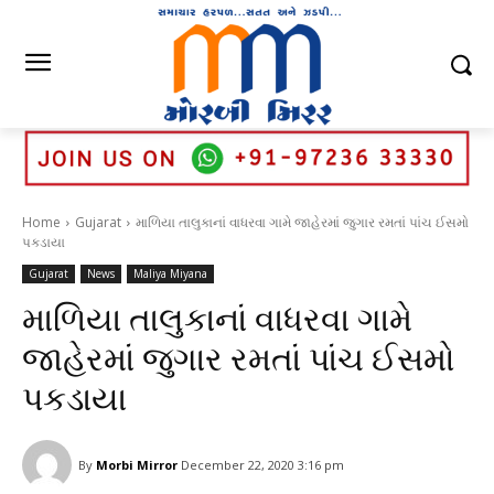
Home
Gujarat
માળિયા તાલુકાનાં વાધરવા ગામે જાહેરમાં જુગાર રમતાં પાંચ ઈસમો
પકડાયા
Gujarat
News
Maliya Miyana
માળિયા તાલુકાનાં વાધરવા ગામે
જાહેરમાં જુગાર રમતાં પાંચ ઈસમો
પકડાયા
By
Morbi Mirror
December 22, 2020 3:16 pm