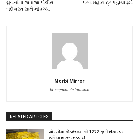
યુવાનોના જનાજા પોલીસ
પરત મહારાષ્ટ્ર પહોંચાડ્યો
બંદોબસ્ત સાથે નીકળ્યા
Morbi Mirror
https://morbimirror.com
RELATED ARTICLES
મોરબીમાં ગોડાઉનમાંથી 1272 ગુણી શંકાસ્પદ
યુરિયા ખાતર ઝડપાયું