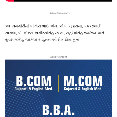
- Advertisement -
આ કામગીરીમાં પીએસઆઈ એન. એચ. ચુડાસમા, પંકજભાઈ
નાગલા, પો. કોન્સ. ભગીરથસિંહ ઝાલા, સહદેવસિંહ જાડેજા અને
યુવરાજસિંહ જાડેજા સહિતનાઓ રોકાયેલા હતાં.
- Advertisment -