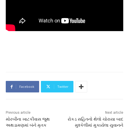
Facebook
Twitter
Previous article
Next article
મોરબીના ખાટકીવાસ જુથ
રોકડ સહિતનો થેલો ચોરાયા બાદ
અથડામણમાં બંને મૃતક
મુશ્કેલીમાં મુકાયેલા યુવાનને