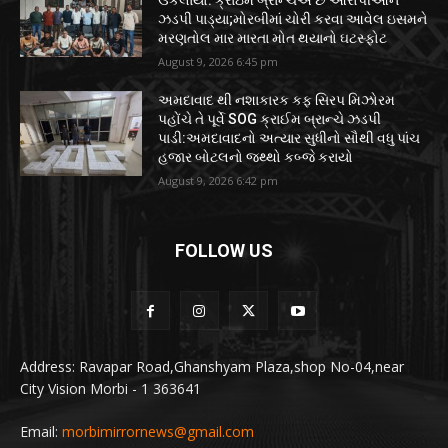
ઝડપી પાડ્યા;મોરબીમાં ચોરી કરવા આવેલ ઇસમને
મરણતોલ માર મારતા મોત થયાનો ઘટસ્ફોટ
August 9, 2026 6:45 pm
અમદાવાદ થી નશાકારક કફ સિરપ મિઝોરમ
પહોંચે તે પૂર્વે SOG ક્રાઈમ બ્રાન્ચે ઝડપી
પાડી:અમદાવાદનો અત્યાર સુધીનો સૌથી વધુ પાંચ
હજાર બોટલનો જથ્થો કબ્જે કરાયો
August 9, 2026 6:42 pm
FOLLOW US
Address: Ravapar Road,Ghanshyam Plaza,shop No-04,near
City Vision Morbi - 1 363641
Email:
morbimirrornews@gmail.com