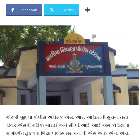
Facebook
Twitter
મોરબી જીલ્લા પોલીસ અધિક્ષક એસ. આર. ઓડેદરાની સુચના તથા
ડીવાયએસપી રાધિકા ભારાઈ અને સી.પી.આઈ આઈ એમ કોઢીયાના
માર્ગદર્શન હેઠળ માળિયા પોલીસ મથકના પી એસ આઈ એન. એચ.