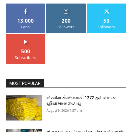
13,000
200
50
Fans
Followers
Followers
500
Subscribers
MOST POPULAR
મોરબીમાં ગોડાઉનમાંથી 1272 ગુણી શંકાસ્પદ
યુરિયા ખાતર ઝડપાયું
August 9, 2026 7:57 pm
વાંકાનેરમાં ચાર મહિના પહેલા મળેલ મૃતદેહનો ભેદ