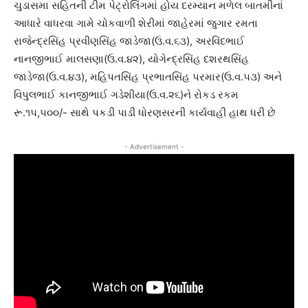
ચુડાસમા સહિતની ટીમ પેટ્રોલિંગમાં હોય દરમ્યાન મળેલ બાતમીનાં
આધારે વાધરવા ગામે ચોકવાળી શેરીમાં જાહેરમાં જુગાર રમતા
રાજેન્દ્રસિંહ પ્રવીણસિંહ જાડેજા(ઉ.વ.૬૩), અરવિંદભાઈ
નાનજીભાઈ માલસણા(ઉ.વ.૪૨), યોગેન્દ્રસિંહ દશરથસિંહ
જાડેજા(ઉ.વ.૪૩), મહિપતસિંહ પ્રભાતસિંહ પરમાર(ઉ.વ.૫૩) અને
વિપુલભાઈ કાનજીભાઈ ગડેશીયા(ઉ.વ.૨૬)ને રોકડ રકમ
રૂ.૧૫,૫૦૦/- સાથે પકડી પાડી ધોરણસરની કાર્યવાહી હાથ ધરી છે
- Advertisement -