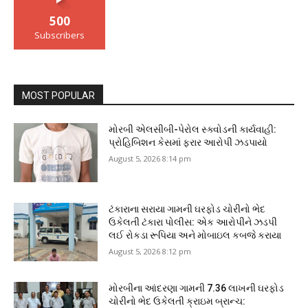
500
Subscribers
MOST POPULAR
મોરબી એલસીબી-પેરોલ સ્ક્વોડની કાર્યવાહી:
પ્રોહિબિશન કેસમાં ફરાર આરોપી ઝડપાયો
August 5, 2026 8:14 pm
ટંકારાના સરાયા ગામની ઘરફોડ ચોરીનો ભેદ
ઉકેલતી ટંકારા પોલીસ: એક આરોપીને ઝડપી
લઈ રોકડા રૂપિયા અને મોબાઇલ કબજે કરાયા
August 5, 2026 8:12 pm
મોરબીના આંદરણા ગામની ₹7.36 લાખની ઘરફોડ
ચોરીનો ભેદ ઉકેલતી ક્રાઇમ બ્રાન્ચ: