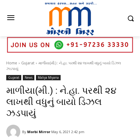
Home
Gujarat
માળીયા(મી.) : ને.હા. પરથી ૨૪ લાખથી વધુનું બાયો ડિઝલ
ઝડપાયું
Gujarat
News
Maliya Miyana
માળીયા(મી.) : ને.હા. પરથી ૨૪
લાખથી વધુનું બાયો ડિઝલ
ઝડપાયું
By
Morbi Mirror
May 6, 2021 2:42 pm