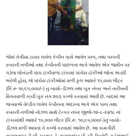
જેમાં તેગીયા ટાયર લખેલ કેબીન પાસે આવેલ પમ્પ, તથા પમ્પની
રબરની નળીઓ તથા કેબીનની પાછળના ભાગે આવેલ એક જમીન પર
પડેલા લોખંડની પાંચ ટાંકીવાળા ટાંકામાં પાંચેય ટાંકીઓ જોતા અડધી
ભરેલી હોય, જે પાંચેય ટાંકીઓમાં મળી કુલ આશરે ૧૫,૦૦૦ લીટર
(કિં.રૂ ૧૦,૯૫,૦૦૦/-) નુ બાયો-ડીઝલ તથા બુક નંબર અને તારીખની
વિગતવાળી કાચી બુક નંગ ૨૦૩ કબ્જે કરવામાં આવી છે. બાદમાં આ
જગ્યાએ વેલ્ડીંગ લખેલ કેબીનના અંદરના ભાગે એક પમ્પ તથા
રબરની નળીઓ નોઝલ સાથે ટેન્કર નંબર જીજે-૧૨-૮-૯૪૧૮ નાં
ટાંકામાંથી આશરે ૧૫,૦૦૦ લીટર (કિં.રૂ. ૧૦,૯૫,૦૦૦/-)નું બાયો-
ડીઝલ મળી આવતાં તે કબ્જે કરવામાં આવેલ છે. આ કામગીરી
મામલતદાર ડી.સી. પરમાર, ડે. મામલતદાર પી. બી. ત્રિવેદી, મહેશભાઈ