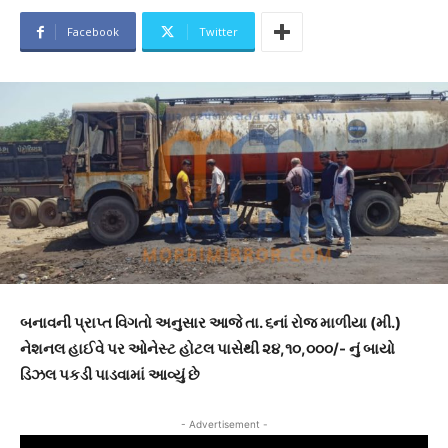
Facebook
Twitter
બનાવની પ્રાપ્ત વિગતો અનુસાર આજે તા. ૬નાં રોજ માળીયા (મી.)
નેશનલ હાઈવે પર ઓનેસ્ટ હોટલ પાસેથી ૨૪,૧૦,૦૦૦/- નું બાયો
ડિઝલ પકડી પાડવામાં આવ્યું છે
- Advertisement -