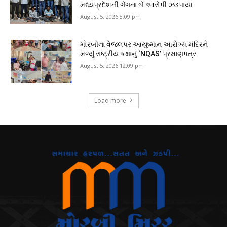
મધ્યપ્રદેશની ગેંગના બે આરોપી ઝડપાયા
August 5, 2026 8:09 pm
મોરબીના વેજલપર આયુષ્માન આરોગ્ય મંદિરને
મળ્યું રાષ્ટ્રીય કક્ષાનું ‘NQAS’ પ્રમાણપત્ર
August 5, 2026 12:09 pm
Load more