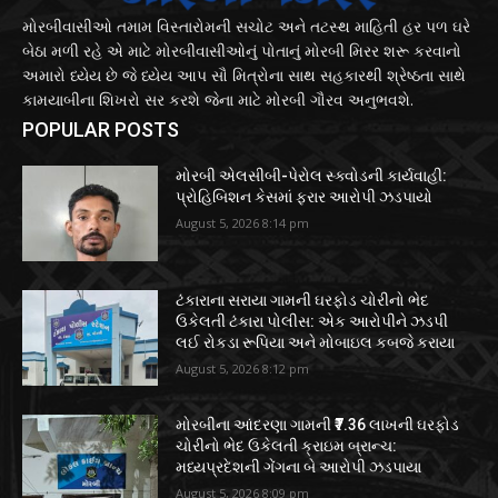
મોરબીવાસીઓ તમામ વિસ્તારોમની સચોટ અને તટસ્થ માહિતી હર પળ ઘરે
બેઠા મળી રહે એ માટે મોરબીવાસીઓનું પોતાનું મોરબી મિરર શરૂ કરવાનો
અમારો ધ્યેય છે જે ધ્યેય આપ સૌ મિત્રોના સાથ સહકારથી શ્રેષ્ઠતા સાથે
કામયાબીના શિખરો સર કરશે જેના માટે મોરબી ગૌરવ અનુભવશે.
POPULAR POSTS
મોરબી એલસીબી-પેરોલ સ્ક્વોડની કાર્યવાહી:
પ્રોહિબિશન કેસમાં ફરાર આરોપી ઝડપાયો
August 5, 2026 8:14 pm
ટંકારાના સરાયા ગામની ઘરફોડ ચોરીનો ભેદ
ઉકેલતી ટંકારા પોલીસ: એક આરોપીને ઝડપી
લઈ રોકડા રૂપિયા અને મોબાઇલ કબજે કરાયા
August 5, 2026 8:12 pm
મોરબીના આંદરણા ગામની ₹7.36 લાખની ઘરફોડ
ચોરીનો ભેદ ઉકેલતી ક્રાઇમ બ્રાન્ચ:
મધ્યપ્રદેશની ગેંગના બે આરોપી ઝડપાયા
August 5, 2026 8:09 pm