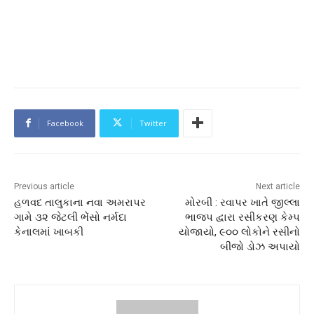
Facebook
Twitter
Previous article
Next article
હળવદ તાલુકાના નવા અમરાપર
મોરબી : રવાપર ખાતે જીલ્લા
ગામે ૩૨ જેટલી ભેંસો નર્મદા
ભાજપ દ્વારા રસીકરણ કેમ્પ
કેનાલમાં ખાબકી
યોજાયો, ૯૦૦ લોકોને રસીનો
બીજો ડોઝ અપાયો