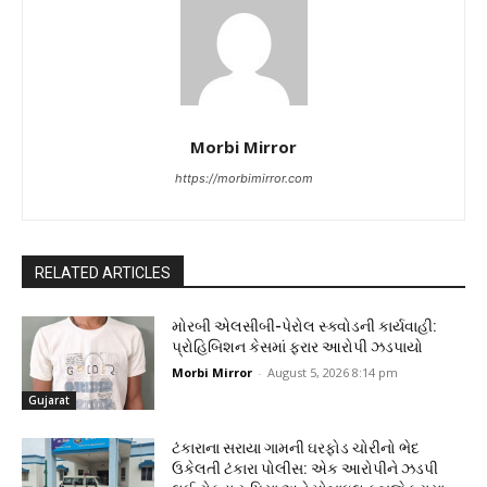
Morbi Mirror
https://morbimirror.com
RELATED ARTICLES
મોરબી એલસીબી-પેરોલ સ્ક્વોડની કાર્યવાહી:
પ્રોહિબિશન કેસમાં ફરાર આરોપી ઝડપાયો
Morbi Mirror
-
August 5, 2026 8:14 pm
Gujarat
ટંકારાના સરાયા ગામની ઘરફોડ ચોરીનો ભેદ
ઉકેલતી ટંકારા પોલીસ: એક આરોપીને ઝડપી