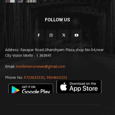
FOLLOW US
Address: Ravapar Road,Ghanshyam Plaza,shop No-04,near
City Vision Morbi - 1 363641
Email:
morbimirrornews@gmail.com
Phone No:
9723633330
,
9904603333