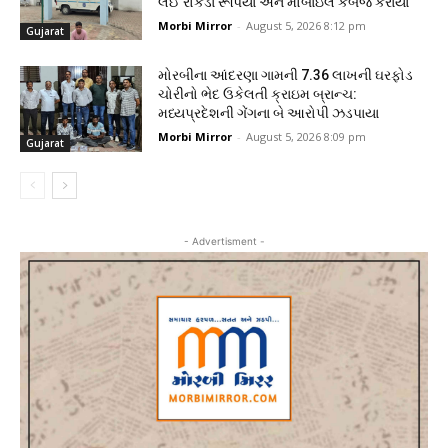
લઈ રોકડા રૂપિયા અને મોબાઇલ કબજે કરાયા
Morbi Mirror
-
August 5, 2026 8:12 pm
Gujarat
મોરબીના આંદરણા ગામની ₹7.36 લાખની ઘરફોડ
ચોરીનો ભેદ ઉકેલતી ક્રાઇમ બ્રાન્ચ:
મધ્યપ્રદેશની ગેંગના બે આરોપી ઝડપાયા
Morbi Mirror
-
August 5, 2026 8:09 pm
Gujarat
- Advertisment -