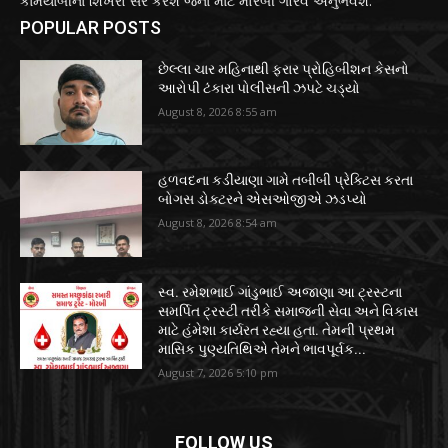
કામયાબીના શિખરો સર કરશે જેના માટે મોરબી ગૌરવ અનુભવશે.
POPULAR POSTS
છેલ્લા ચાર મહિનાથી ફરાર પ્રોહિબીશન કેસનો
આરોપી ટંકારા પોલીસની ઝપટે ચડ્યો
August 8, 2026 8:55 am
હળવદના કડીયાણા ગામે તબીબી પ્રેક્ટિસ કરતા
બોગસ ડોક્ટરને એસઓજીએ ઝડપ્યો
August 8, 2026 8:54 am
સ્વ. રમેશભાઈ ગાંડુભાઈ અજાણા આ ટ્રસ્ટના
સમર્પિત ટ્રસ્ટી તરીકે સમાજની સેવા અને વિકાસ
માટે હંમેશા કાર્યરત રહ્યા હતા. તેમની પ્રથમ
માસિક પુણ્યતિથિએ તેમને ભાવપૂર્વક...
August 7, 2026 5:10 pm
FOLLOW US