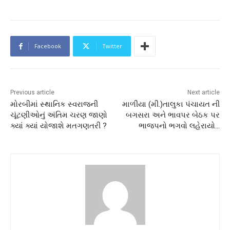
Facebook
Twitter
Previous article
Next article
મોરબીમાં સ્થાનિક સ્વરાજની
માળીયા (મી.)તાલુકા પંચાયત ની
ચૂંટણીઓનું અંતિમ ચરણ જાણો
બગસરા અને ભાવપર બેઠક પર
ક્યાં ક્યાં યોજાશે મતગણતરી ?
ભાજપનો ભગવો લહેરાયો…