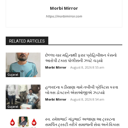
Morbi Mirror
https://morbimirror.com
RELATED ARTICLES
છેલ્લા ચાર મહિનાથી ફરાર પ્રોહિબીશન કેસનો
આરોપી ટંકારા પોલીસની ઝપટે ચડ્યો
Morbi Mirror
-
August 8, 2026 8:55 am
Gujarat
હળવદના કડીયાણા ગામે તબીબી પ્રેક્ટિસ કરતા
બોગસ ડોક્ટરને એસઓજીએ ઝડપ્યો
Morbi Mirror
-
August 8, 2026 8:54 am
Gujarat
સ્વ. રમેશભાઈ ગાંડુભાઈ અજાણા આ ટ્રસ્ટના
સમર્પિત ટ્રસ્ટી તરીકે સમાજની સેવા અને વિકાસ