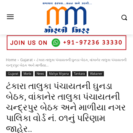
Home
Gujarat
ટંકારા તાલુકા પંચાયતની ઘુનડા બેઠક, વાંકાનેર તાલુકા પંચાયતની
ચન્દ્રપુર બેઠક અને માળીયા...
Gujarat
Morbi
News
Maliya Miyana
Tankara
Wakaner
ટંકારા તાલુકા પંચાયતની ઘુનડા
બેઠક, વાંકાનેર તાલુકા પંચાયતની
ચન્દ્રપુર બેઠક અને માળીયા નગર
પાલિકા વોર્ડ નં. ૦૧નું પરિણામ
જાહેર..