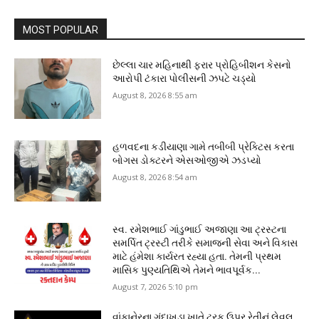
MOST POPULAR
છેલ્લા ચાર મહિનાથી ફરાર પ્રોહિબીશન કેસનો
આરોપી ટંકારા પોલીસની ઝપટે ચડ્યો
August 8, 2026 8:55 am
હળવદના કડીયાણા ગામે તબીબી પ્રેક્ટિસ કરતા
બોગસ ડોક્ટરને એસઓજીએ ઝડપ્યો
August 8, 2026 8:54 am
સ્વ. રમેશભાઈ ગાંડુભાઈ અજાણા આ ટ્રસ્ટના
સમર્પિત ટ્રસ્ટી તરીકે સમાજની સેવા અને વિકાસ
માટે હંમેશા કાર્યરત રહ્યા હતા. તેમની પ્રથમ
માસિક પુણ્યતિથિએ તેમને ભાવપૂર્વક...
August 7, 2026 5:10 pm
વાંકાનેરના ગુંદાખડા ખાતે ટ્રક ઉપર રેતીનું લેવલ