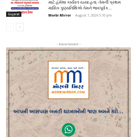
માટે હંમેશા કાર્યરત રહ્યા હતા. તેમની પ્રથમ
માસિક પુણ્યતિથિએ તેમને ભાવપૂર્વક...
Gujarat
Morbi Mirror
-
August 7, 2026 5:10 pm
- Advertisment -