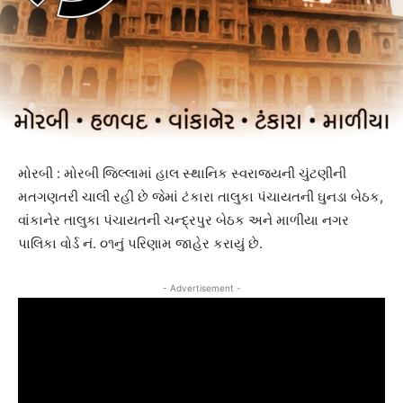
મોરબી : મોરબી જિલ્લામાં હાલ સ્થાનિક સ્વરાજ્યની ચુંટણીની
મતગણતરી ચાલી રહી છે જેમાં ટંકારા તાલુકા પંચાયતની ઘુનડા બેઠક,
વાંકાનેર તાલુકા પંચાયતની ચન્દ્રપુર બેઠક અને માળીયા નગર
પાલિકા વોર્ડ નં. ૦૧નું પરિણામ જાહેર કરાયું છે.
- Advertisement -