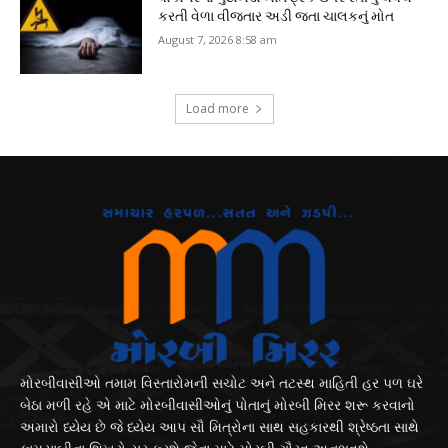
કરતી વેળા વીજતાર અડી જતા ચાલકનું મોત
August 7, 2026 8:58 am
Load more
મોરબીવાસીઓ તમામ વિસ્તારોમની સચોટ અને તટસ્થ માહિતી હર પળ ઘરે
બેઠા મળી રહે એ માટે મોરબીવાસીઓનું પોતાનું મોરબી મિરર શરૂ કરવાનો
અમારો ધ્યેય છે જે ધ્યેય આપ સૌ મિત્રોના સાથ સહકારથી શ્રેષ્ઠતા સાથે