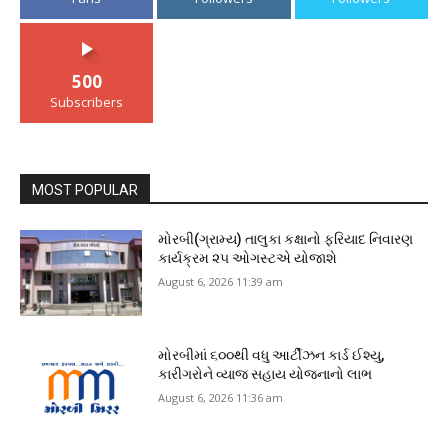
500
Subscribers
MOST POPULAR
મોરબી(ગ્રામ્ય) તાલુકા કક્ષાનો ફરિયાદ નિવારણ
કાર્યક્રમ ૨૫ ઓગસ્ટએ યોજાશે
August 6, 2026 11:39 am
મોરબીમાં ૬૦૦થી વધુ આર્ટીઝન કાર્ડ ઈશ્યુ,
કારીગરોને વ્યાજ સહાય યોજનાનો લાભ
August 6, 2026 11:36 am