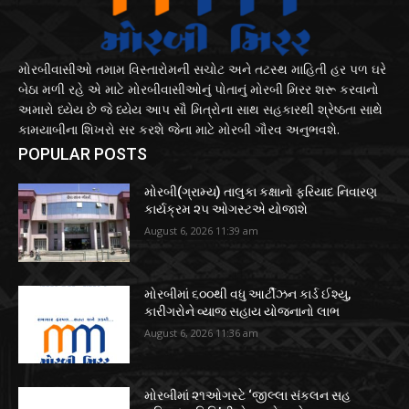
મોરબીવાસીઓ તમામ વિસ્તારોમની સચોટ અને તટસ્થ માહિતી હર પળ ઘરે
બેઠા મળી રહે એ માટે મોરબીવાસીઓનું પોતાનું મોરબી મિરર શરૂ કરવાનો
અમારો ધ્યેય છે જે ધ્યેય આપ સૌ મિત્રોના સાથ સહકારથી શ્રેષ્ઠતા સાથે
કામયાબીના શિખરો સર કરશે જેના માટે મોરબી ગૌરવ અનુભવશે.
POPULAR POSTS
મોરબી(ગ્રામ્ય) તાલુકા કક્ષાનો ફરિયાદ નિવારણ
કાર્યક્રમ ૨૫ ઓગસ્ટએ યોજાશે
August 6, 2026 11:39 am
મોરબીમાં ૬૦૦થી વધુ આર્ટીઝન કાર્ડ ઈશ્યુ,
કારીગરોને વ્યાજ સહાય યોજનાનો લાભ
August 6, 2026 11:36 am
મોરબીમાં ૨૧ઓગસ્ટે ‘જીલ્લા સંકલન સહ