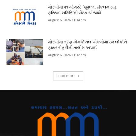
મોરબીમાં ૨૧ઓગસ્ટે ‘જીલ્લા સંકલન સહ
ફરિયાદ સમિતિ’ની બેઠક યોજાશે
August 6, 2026 11:34 am
મોરબીમાં ત્રણ કોમર્શિયલ એકમોમાં ૩૨ લોકોને
ફાયર સેફ્ટીની તાલીમ અપાઈ
August 6, 2026 11:32 am
Load more