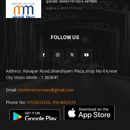
ફરિયાદ સમિતિ’ની બેઠક યોજાશે
August 6, 2026 11:34 am
FOLLOW US
Address: Ravapar Road,Ghanshyam Plaza,shop No-04,near
City Vision Morbi - 1 363641
Email:
morbimirrornews@gmail.com
Phone No:
9723633330
,
9904603333