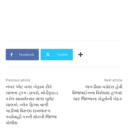
Facebook
Twitter
Previous article
Next article
નંબર પ્લેટ વગર બેફામ રીતે
લાકડીયા-વડોદરા હેવી
ચાલતા ટ્રક-ડમ્પરો, મોડીફાઇડ
વિજલાઈનના વિરોધમાં હળવદ
કરેલ સાયલેન્સર વાળા બુલેટ
ચાર જિલ્લાના ખેડૂતોની બેઠક
ચાલકો, બ્લેક ફિલ્મ વાળી
ગાડીઓ વિરૂધ્ધ દાખલારૂપ
કાર્યવાહી કરતી મોરબી જિલ્લા
પોલીસ