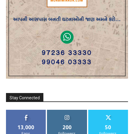
Stay Connected
13,000
200
50
Fans
Followers
Followers