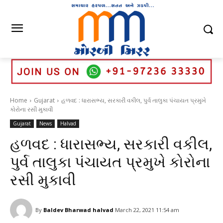
Home
Gujarat
હળવદ : ધારાસભ્ય, સરકારી વકીલ, પુર્વ તાલુકા પંચાયત પ્રમુખે
કોરોના રસી મુકાવી
Gujarat
News
Halvad
હળવદ : ધારાસભ્ય, સરકારી વકીલ,
પુર્વ તાલુકા પંચાયત પ્રમુખે કોરોના
રસી મુકાવી
By
Baldev Bharwad halvad
March 22, 2021 11:54 am