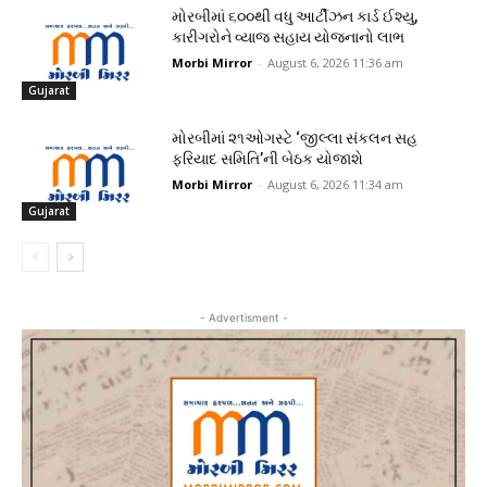
મોરબીમાં ૬૦૦થી વધુ આર્ટીઝન કાર્ડ ઈશ્યુ,
કારીગરોને વ્યાજ સહાય યોજનાનો લાભ
Morbi Mirror
-
August 6, 2026 11:36 am
Gujarat
મોરબીમાં ૨૧ઓગસ્ટે ‘જીલ્લા સંકલન સહ
ફરિયાદ સમિતિ’ની બેઠક યોજાશે
Morbi Mirror
-
August 6, 2026 11:34 am
Gujarat
- Advertisment -