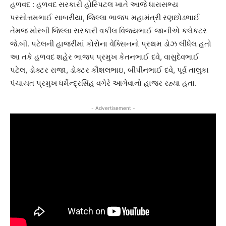
હળવદ : હળવદ સરકારી હોસ્પિટલ ખાતે આજે ધારાસભ્ય
પરસોત્તમભાઈ સાબરીયા, જિલ્લા ભાજપ મહામંત્રી રણછોડભાઈ
તેમજ મોરબી જિલ્લા સરકારી વકીલ વિજયભાઈ જાનીએ કલેકટર
જે.બી. પટેલની હાજરીમાં કોરોના વેક્સિનનો પ્રથમ ડોઝ લીધેલ હતો
આ તકે હળવદ શહેર ભાજપ પ્રમુખ કેતનભાઈ દવે, વાસુદેવભાઈ
પટેલ, ડોક્ટર રાજા, ડોક્ટર કૌશલભાઇ, બીપીનભાઈ દવે, પૂર્વ તાલુકા
પંચાયત પ્રમુખ ધર્મેન્દ્રસિંહ વગેરે આગેવાનો હાજર રહ્યા હતા.
- Advertisement -