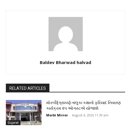
Baldev Bharwad halvad
RELATED ARTICLES
મોરબી(ગ્રામ્ય) તાલુકા કક્ષાનો ફરિયાદ નિવારણ
કાર્યક્રમ ૨૫ ઓગસ્ટએ યોજાશે
Morbi Mirror
-
August 6, 2026 11:39 am
Gujarat