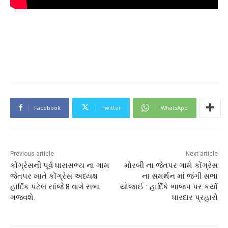
Facebook
Twitter
WhatsApp
Previous article
Next article
કોંગ્રેસની પૂર્વ ધારાસભ્ય ના ગામ
મોરબી ના જેતપર ગામે કોંગ્રેસ
જેતપર ખાતે કોંગ્રેસ અધ્યક્ષ
ના સમર્થન માં જંગી સભા
હાર્દિક પટેલ સાંજે 8 વાગે સભા
યોજાઈ : હાર્દિકે ભાજપ પર કર્યા
ગજવશે.
ધારદાર પ્રહારો