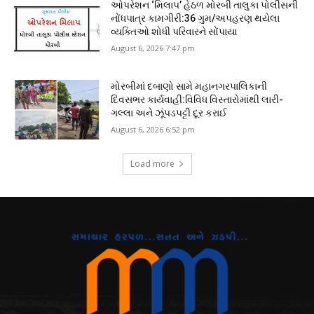
ઓપરેશન ‘મિલાપ’ હેઠળ મોરબી તાલુકા પોલીસની
નોંધપાત્ર કામગીરી:36 ગુમ/અપહરણ થયેલા
વ્યક્તિઓ શોધી પરિવારને સોંપાયા
August 6, 2026 7:47 pm
મોરબીમાં દબાણો સામે મહાનગરપાલિકાની
દિવસભર કાર્યવાહી:વિવિધ વિસ્તારોમાંથી લારી-
ગલ્લા અને ઝૂંપડપટ્ટી દૂર કરાઈ
August 6, 2026 6:52 pm
Load more