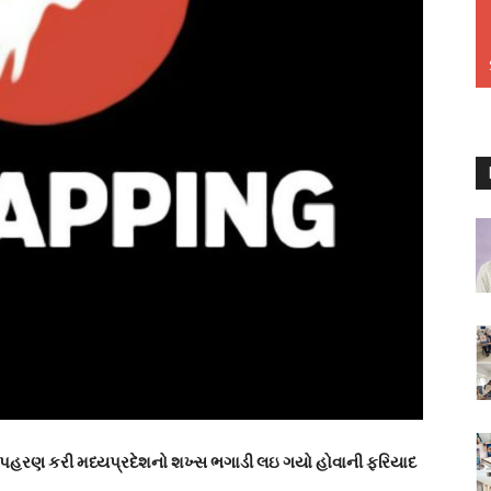
 અપહરણ કરી મધ્યપ્રદેશનો શખ્સ ભગાડી લઇ ગયો હોવાની ફરિયાદ