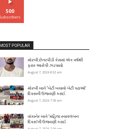
500
Subscribers
MOST POPULAR
મોરબી:છેતરપીંડી કેસમાં એક વર્ષથી
ફરાર આરોપી ઝડપાયો
August 7, 2026 8:02 am
મોરબી ખાતે ‘બેટી બચાવો બેટી પઢાઓ’
દિવસની ઉજવણી કરાઈ.
August 7, 2026 7:59 am
વાંકાનેર ખાતે ‘મહિલા સ્વાવલંબન
દિવસ’ની ઉજવણી કરાઈ
August 7, 2026 7:56 am