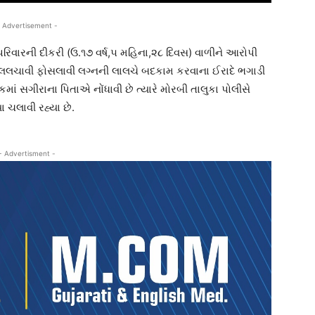
 Advertisement -
રિવારની દીકરી (ઉ.૧૭ વર્ષ,૫ મહિના,૨૮ દિવસ) વાળીને આરોપી
 લલચાવી ફોસલાવી લગ્નની લાલચે બદકામ કરવાના ઈરાદે ભગાડી
ં સગીરાના પિતાએ નોંધાવી છે ત્યારે મોરબી તાલુકા પોલીસે
ચલાવી રહ્યા છે.
- Advertisment -