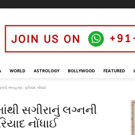
A
WORLD
ASTROLOGY
BOLLYWOOD
FEATURED
ી લાલચે અપહરણ : ફરિયાદ નોંધાઈ
ાંથી સગીરાનું લગ્નની
િયાદ નોંધાઈ