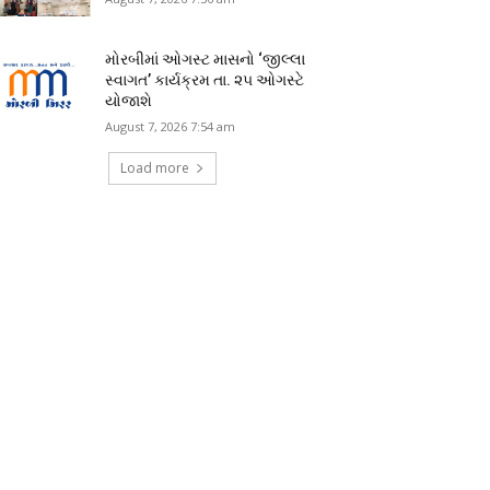
મોરબીમાં ઓગસ્ટ માસનો ‘જીલ્લા
સ્વાગત’ કાર્યક્રમ તા. ૨૫ ઓગસ્ટે
યોજાશે
August 7, 2026 7:54 am
Load more