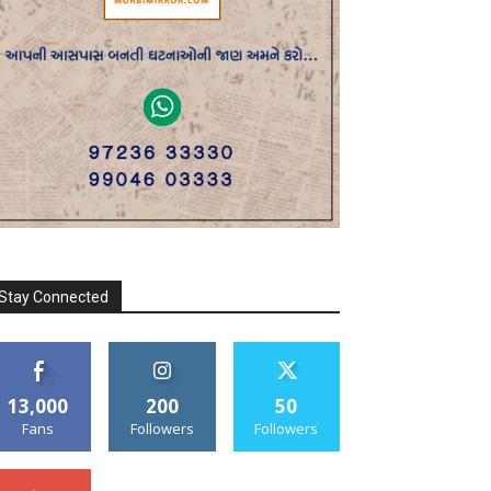
Stay Connected
13,000
200
50
Fans
Followers
Followers