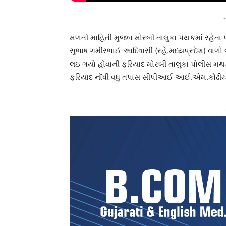
-
મળતી માહિતી મુજબ મોરબી તાલુકા પંથકમાં રહેતા પ
સુભાષ ગમીરભાઈ આદિવાસી (રહે.મધ્યપ્રદેશ) વાળો
લઇ ગયો હોવાની ફરિયાદ મોરબી તાલુકા પોલીસ મથકમા
ફરિયાદ નોંધી વધુ તપાસ સીપીઆઈ આઈ.એમ.કોંઢીયા 