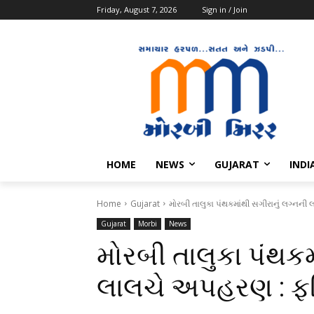
Friday, August 7, 2026
Sign in / Join
HOME
NEWS
GUJARAT
INDI
Home
Gujarat
મોરબી તાલુકા પંથકમાંથી સગીરાનું લગ્નન
Gujarat
Morbi
News
મોરબી તાલુકા પંથકમ
લાલચે અપહરણ : ફર