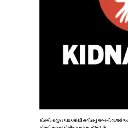
મોરબી તાલુકા પંથકમાંથી સગીરાનું લગ્નની લાલચે
મોરબી તાલુકા પોલીસમથકમાં નોંધાઈ છે.