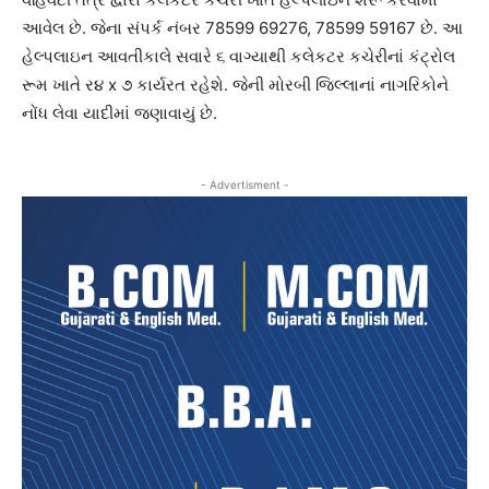
આવેલ છે. જેના સંપર્ક નંબર 78599 69276, 78599 59167 છે. આ
હેલ્પલાઇન આવતીકાલે સવારે ૬ વાગ્યાથી કલેકટર કચેરીનાં કંટ્રોલ
રૂમ ખાતે ર૪ x ૭ કાર્યરત રહેશે. જેની મોરબી જિલ્લાનાં નાગરિકોને
નોંધ લેવા યાદીમાં જણાવાયું છે.
- Advertisment -