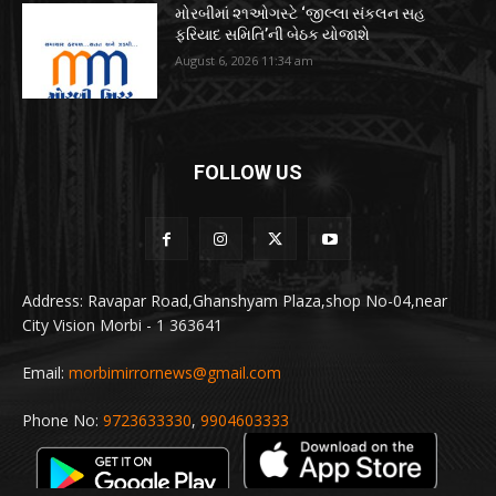
મોરબીમાં ૨૧ઓગસ્ટે ‘જીલ્લા સંકલન સહ
ફરિયાદ સમિતિ’ની બેઠક યોજાશે
August 6, 2026 11:34 am
FOLLOW US
Address: Ravapar Road,Ghanshyam Plaza,shop No-04,near
City Vision Morbi - 1 363641
Email:
morbimirrornews@gmail.com
Phone No:
9723633330
,
9904603333