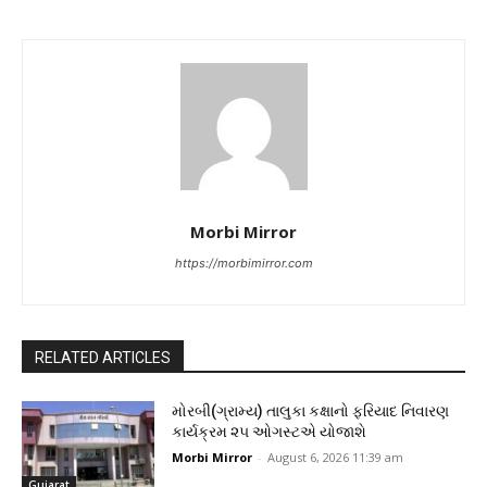
Morbi Mirror
https://morbimirror.com
RELATED ARTICLES
મોરબી(ગ્રામ્ય) તાલુકા કક્ષાનો ફરિયાદ નિવારણ
કાર્યક્રમ ૨૫ ઓગસ્ટએ યોજાશે
Morbi Mirror
-
August 6, 2026 11:39 am
Gujarat