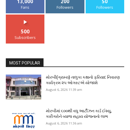
13,000
200
50
Fans
Followers
Followers
500
Subscribers
MOST POPULAR
મોરબી(ગ્રામ્ય) તાલુકા કક્ષાનો ફરિયાદ નિવારણ
કાર્યક્રમ ૨૫ ઓગસ્ટએ યોજાશે
August 6, 2026 11:39 am
મોરબીમાં ૬૦૦થી વધુ આર્ટીઝન કાર્ડ ઈશ્યુ,
કારીગરોને વ્યાજ સહાય યોજનાનો લાભ
August 6, 2026 11:36 am