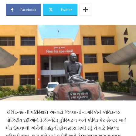
Facebook
Twitter
કોવિડ-૧૯ ની પરિસ્થિતિ અન્વયે જિલ્લાનાં નાગરિકોને કોવિડ-૧૯
પોઝિટીવ દર્દીઓને ડેઝીગ્નેટેડ હોસ્પિટલ અને કોવિડ કેર સેન્ટર ખાતે
બેડ ઉપલબ્ધી અંગેની માહિતી ફોન દ્વારા મળી રહે તે માટે જિલ્લા
વહિવટી તંત્ર દ્વારા કલેકટર કચેરી ખાતે હેલ્પલાઇન શરૂ કરવામાં