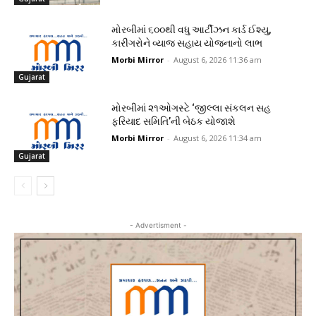
મોરબીમાં ૬૦૦થી વધુ આર્ટીઝન કાર્ડ ઈશ્યુ,
કારીગરોને વ્યાજ સહાય યોજનાનો લાભ
Morbi Mirror
-
August 6, 2026 11:36 am
Gujarat
મોરબીમાં ૨૧ઓગસ્ટે ‘જીલ્લા સંકલન સહ
ફરિયાદ સમિતિ’ની બેઠક યોજાશે
Morbi Mirror
-
August 6, 2026 11:34 am
Gujarat
- Advertisment -