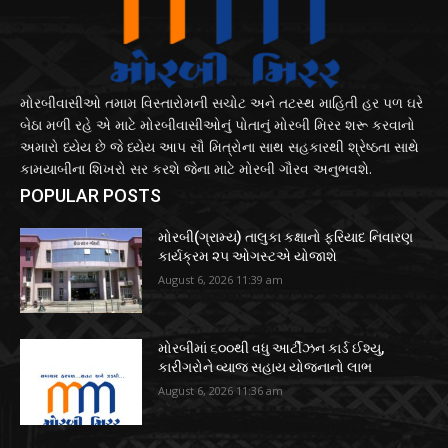
મોરબીવાસીઓ તમામ વિસ્તારોમની સચોટ અને તટસ્થ માહિતી હર પળ ઘરે
બેઠા મળી રહે એ માટે મોરબીવાસીઓનું પોતાનું મોરબી મિરર શરૂ કરવાનો
અમારો ધ્યેય છે જે ધ્યેય આપ સૌ મિત્રોના સાથ સહકારથી શ્રેષ્ઠતા સાથે
કામયાબીના શિખરો સર કરશે જેના માટે મોરબી ગૌરવ અનુભવશે.
POPULAR POSTS
મોરબી(ગ્રામ્ય) તાલુકા કક્ષાનો ફરિયાદ નિવારણ
કાર્યક્રમ ૨૫ ઓગસ્ટએ યોજાશે
August 6, 2026 11:39 am
મોરબીમાં ૬૦૦થી વધુ આર્ટીઝન કાર્ડ ઈશ્યુ,
કારીગરોને વ્યાજ સહાય યોજનાનો લાભ
August 6, 2026 11:36 am