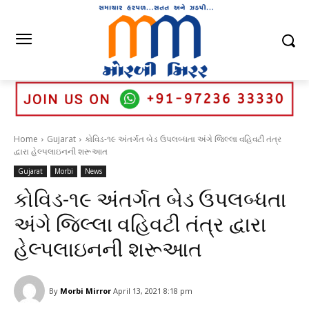
Home
Gujarat
કોવિડ-૧૯ અંતર્ગત બેડ ઉપલબ્ધતા અંગે જિલ્લા વહિવટી તંત્ર
દ્વારા હેલ્પલાઇનની શરૂઆત
Gujarat
Morbi
News
કોવિડ-૧૯ અંતર્ગત બેડ ઉપલબ્ધતા
અંગે જિલ્લા વહિવટી તંત્ર દ્વારા
હેલ્પલાઇનની શરૂઆત
By
Morbi Mirror
April 13, 2021 8:18 pm