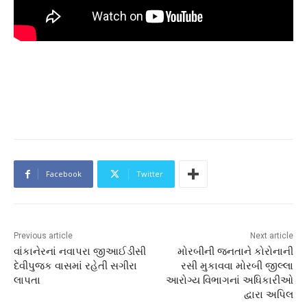
Facebook
Twitter
Previous article
Next article
વાંકાનેરનાં નવાપરા જીઆઈડીસી
મોરબીની જનતાને કોરોનાની
દેવીપુજક વાસમાં રહેતી સગીરા
રસી મુકાવવા મોરબી જીલ્લા
લાપતા
આરોગ્ય વિભાગનાં અધિકારીઓ
દ્વારા અપિલ