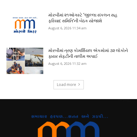
મોરબીમાં ૨૧ઓગસ્ટે ‘જીલ્લા સંકલન સહ
ફરિયાદ સમિતિ’ની બેઠક યોજાશે
August 6, 2026 11:34 am
મોરબીમાં ત્રણ કોમર્શિયલ એકમોમાં ૩૨ લોકોને
ફાયર સેફ્ટીની તાલીમ અપાઈ
August 6, 2026 11:32 am
Load more