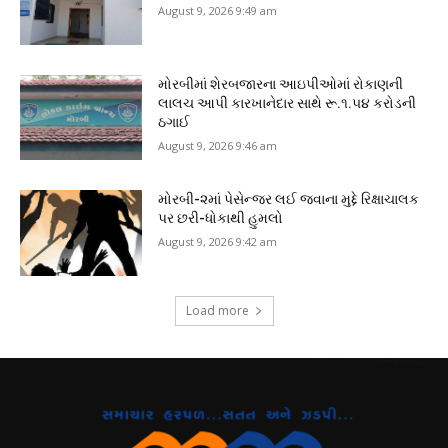
August 9, 2026 9:49 am
મોરબીમાં શેરબજારના આઇપીઓમાં રોકાણની
લાલચ આપી કારખાનેદાર સાથે રૂ.૧.૫૪ કરોડની
ઠગાઈ
August 9, 2026 9:46 am
મોરબી-૨માં પેસેન્જર લઈ જવાના મુદ્દે રિક્ષાચાલક
પર છરી-ધોકાથી હુમલો
August 9, 2026 9:42 am
Load more