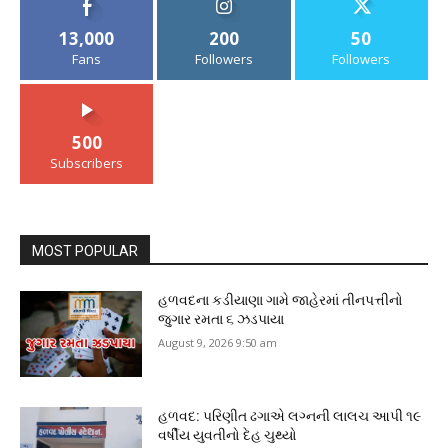
13,000
200
50
Fans
Followers
Followers
500
Subscribers
MOST POPULAR
હળવદના કડીયાણા ગામે જાહેરમાં તીનપત્તીનો
જુગાર રમતા ૬ ઝડપાયા
August 9, 2026 9:50 am
હળવદ: પરિણીત ઢગાએ લગ્નની લાલચ આપી ૧૯
વર્ષીય યુવતીનો દેહ ચુથ્યો