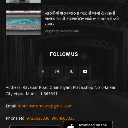
મોરબીમાં શેરબજારના આઇપીઓમાં રોકાણની
લાલચ આપી કારખાનેદાર સાથે રૂ.૧.૫૪ કરોડની
ઠગાઈ
August 9, 2026 9:46 am
FOLLOW US
Address: Ravapar Road,Ghanshyam Plaza,shop No-04,near
City Vision Morbi - 1 363641
Email:
morbimirrornews@gmail.com
Phone No:
9723633330
,
9904603333