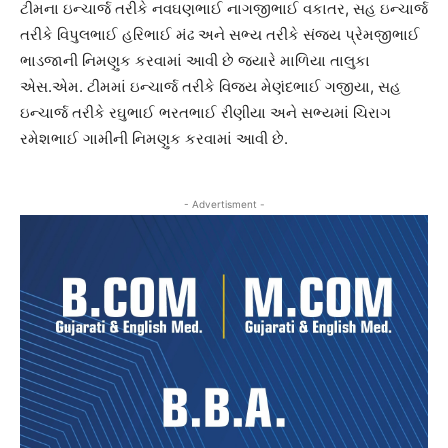
ટીમના ઇન્ચાર્જ તરીકે નવઘણભાઈ નાગજીભાઈ વકાતર, સહ ઇન્ચાર્જ
તરીકે વિપુલભાઈ હરિભાઈ મંઢ અને સભ્ય તરીકે સંજય પ્રેમજીભાઈ
ભાડજાની નિમણુક કરવામાં આવી છે જયારે માળિયા તાલુકા
એસ.એમ. ટીમમાં ઇન્ચાર્જ તરીકે વિજય મેણંદભાઈ ગજીયા, સહ
ઇન્ચાર્જ તરીકે રઘુભાઈ ભરતભાઈ રીણીયા અને સભ્યમાં ચિરાગ
રમેશભાઈ ગામીની નિમણુક કરવામાં આવી છે.
- Advertisment -