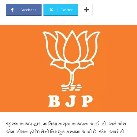
Facebook
Twitter
જીલ્લા ભાજપ દ્વારા માળિયા તાલુકા ભાજપના આઈ. ટી. અને એસ.
એમ. ટીમનાં હોદેદારોની નિમણુક કરવામાં આવી છે. જેમાં આઈ.ટી.