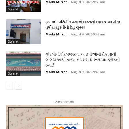
Morbi Mirror
-
August 9, 2026 9:50 am
Gujarat
હળવદ: પરિણીત ઢગાએ લગ્નની લાલચ આપી ૧૯
વર્ષીય યુવતીનો દેહ ચુથ્યો
Morbi Mirror
-
August 9, 2026 9:49 am
Gujarat
મોરબીમાં શેરબજારના આઇપીઓમાં રોકાણની
લાલચ આપી કારખાનેદાર સાથે રૂ.૧.૫૪ કરોડની
ઠગાઈ
Morbi Mirror
-
August 9, 2026 9:46 am
Gujarat
- Advertisment -