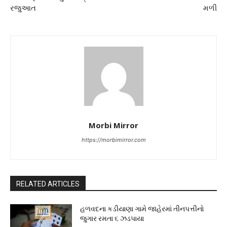
રજુઆત
મળી
Morbi Mirror
https://morbimirror.com
RELATED ARTICLES
હળવદના કડીયાણા ગામે જાહેરમાં તીનપત્તીનો
જુગાર રમતા ૬ ઝડપાયા