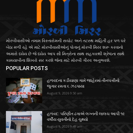
મોરબીવાસીઓ તમામ વિસ્તારોમની સચોટ અને તટસ્થ માહિતી હર પળ ઘરે
બેઠા મળી રહે એ માટે મોરબીવાસીઓનું પોતાનું મોરબી મિરર શરૂ કરવાનો
અમારો ધ્યેય છે જે ધ્યેય આપ સૌ મિત્રોના સાથ સહકારથી શ્રેષ્ઠતા સાથે
કામયાબીના શિખરો સર કરશે જેના માટે મોરબી ગૌરવ અનુભવશે.
POPULAR POSTS
હળવદના કડીયાણા ગામે જાહેરમાં તીનપત્તીનો
જુગાર રમતા ૬ ઝડપાયા
August 9, 2026 9:50 am
હળવદ: પરિણીત ઢગાએ લગ્નની લાલચ આપી ૧૯
વર્ષીય યુવતીનો દેહ ચુથ્યો
August 9, 2026 9:49 am