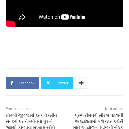
Facebook
Twitter
Previous article
Next article
મોરબી જીલ્લામાં દરેક વેક્સીન
પ્રભારીમંત્રી સૌરભ પટેલની
સેન્ટરો પર વેક્સીનનો પુરતો
અધ્‍યક્ષતામાં કલેકટર કચેરી
જથ્થો ફાળવવા મુખ્યમંત્રીને
ખાતે આયોજન મંડળની બેઠક