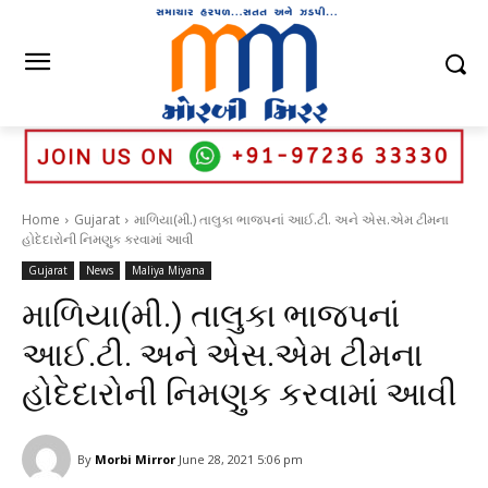
Home
Gujarat
માળિયા(મી.) તાલુકા ભાજપનાં આઈ.ટી. અને એસ.એમ ટીમના
હોદેદારોની નિમણુક કરવામાં આવી
Gujarat
News
Maliya Miyana
માળિયા(મી.) તાલુકા ભાજપનાં
આઈ.ટી. અને એસ.એમ ટીમના
હોદેદારોની નિમણુક કરવામાં આવી
By
Morbi Mirror
June 28, 2021 5:06 pm