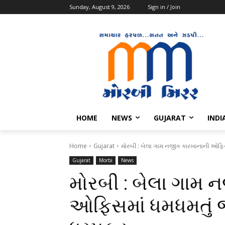
Sunday, August 9, 2026
Sign in / Join
HOME
NEWS
GUJARAT
INDI
Home
Gujarat
મોરબી : બેલા ગામ નજીક કારખાનાની ઓફિસ
Gujarat
Morbi
News
મોરબી : બેલા ગામ 
ઓફિસમાં ધમધમતું જ