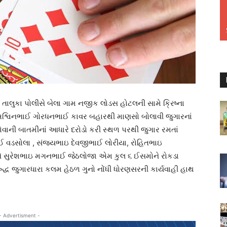
ી તાલુકા પોલીસે બેલા ગામ નજીક લોડસ હોટલની સામે ક્રિષ્ના
અશ્વિનભાઈ ગોરધનભાઈ કાવર બહારથી માણસો બોલાવી જુગારનાં
ોવાની બાતમીનાં આધારે દરોડો કરી સ્થળ પરથી જુગાર રમતાં
 વડસોલા , સંજયભાઇ દેવજીભાઈ લોરીયા, રોહિતભાઇ
ને સુરેશભાઇ મગનભાઈ જેઠલોજા એમ કુલ ૬ ઈસમોને રોકડા
્ધ જુગારધારા કલમ હેઠળ ગુનો નોંધી ધોરણસરની કાર્યવાહી હાથ
- Advertisment -