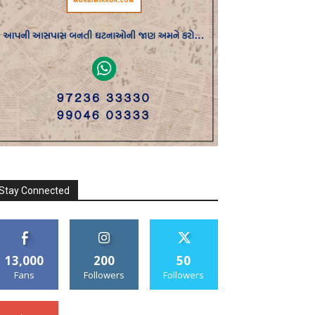
Stay Connected
13,000
200
50
Fans
Followers
Followers