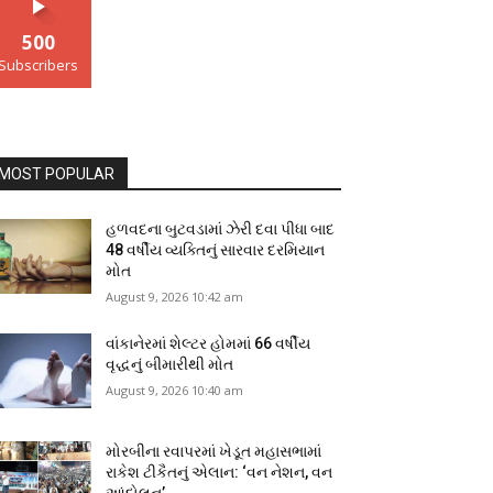
500
Subscribers
MOST POPULAR
હળવદના બુટવડામાં ઝેરી દવા પીધા બાદ
48 વર્ષીય વ્યક્તિનું સારવાર દરમિયાન
મોત
August 9, 2026 10:42 am
વાંકાનેરમાં શેલ્ટર હોમમાં 66 વર્ષીય
વૃદ્ધનું બીમારીથી મોત
August 9, 2026 10:40 am
મોરબીના રવાપરમાં ખેડૂત મહાસભામાં
રાકેશ ટીકૈતનું એલાન: ‘વન નેશન, વન
આંદોલન’