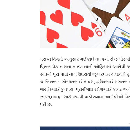
પ્રાપ્ત વિગતો અનુસાર ગઈકાલે તા. ૨નાં રોજ મોરબ
પ્રિન્ટ પેક નામના કારખાનાની ઓફિસમાં આરોપી 
સાધનો પુરા પાડી નાલ ઉઘરાવી જુગારધામ ચલાવતો હ
અશ્વિનભાઇ ગોરધનભાઈ કાવર , હરેશભાઈ મગનભાઈ
જયંતિભાઈ કુનપરા, પ્રાર્થભાઇ રમેશભાઈ કાવર અ
રૂ.૫૧,૦૦૦/- સાથે ઝડપી પાડી તમામ આરોપીઓ વિરુદ
ધરી છે.