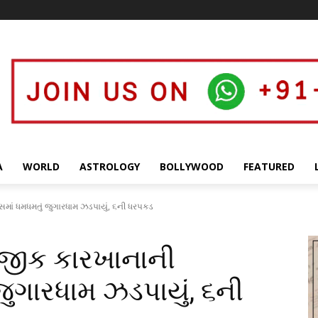
A
WORLD
ASTROLOGY
BOLLYWOOD
FEATURED
માં ધમધમતું જુગારધામ ઝડપાયું, ૬ની ધરપકડ
નજીક કારખાનાની
ુગારધામ ઝડપાયું, ૬ની