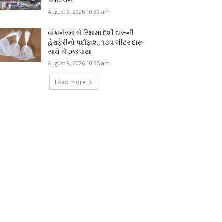
August 9, 2026 10:39 am
વાંકાનેરમાં બે રિક્ષામાં દેશી દારૂની
હેરાફેરીનો પર્દાફાશ, ૧૭૫ લીટર દારૂ
સાથે બે ઝડપાયા
August 9, 2026 10:35 am
Load more