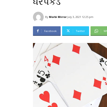
ધરપકડ
By
Morbi Mirror
July 3, 2021 12:25 pm
Facebook
Twitter
Wh