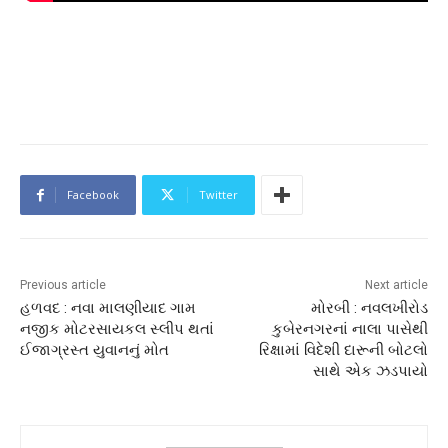
Facebook
Twitter
Previous article
Next article
હળવદ : નવા માલણીયાદ ગામ
મોરબી : નવલખીરોડ
નજીક મોટરસાયકલ સ્લીપ થતાં
કુબેરનગરનાં નાલા પાસેથી
ઈજાગ્રસ્ત યુવાનનું મોત
રિક્ષામાં વિદેશી દારૂની બોટલો
સાથે એક ઝડપાયો