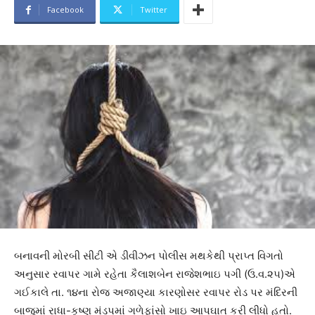
Facebook
Twitter
બનાવની મોરબી સીટી એ ડીવીઝન પોલીસ મથકેથી પ્રાપ્ત વિગતો
અનુસાર રવાપર ગામે રહેતા કૈલાશબેન રાજેશભાઇ પગી (ઉ.વ.૨૫)એ
ગઈકાલે તા. ૧૪ના રોજ અજાણ્યા કારણોસર રવાપર રોડ પર મંદિરની
બાજુમાં રાધા-કૃષ્ણ મંડપમાં ગળેફાંસો ખાઇ આપઘાત કરી લીધો હતો.