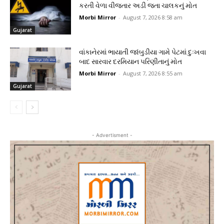
કરતી વેળા વીજતાર અડી જતા ચાલકનું મોત
Morbi Mirror
-
August 7, 2026 8:58 am
Gujarat
વાંકાનેરમાં ભાયાતી જાંબુડીયા ગામે પેટમાં દુઃખવા
બાદ સારવાર દરમિયાન પરિણીતાનું મોત
Morbi Mirror
-
August 7, 2026 8:55 am
Gujarat
- Advertisment -