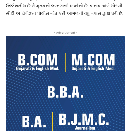
ઉલ્લેખનીય છે કે મૃતકનો લગ્નગાળો ૪ વર્ષનો છે. બનાવ અંગે મોરબી
સીટી એ ડીવીઝન પોલીસે નોંધ કરી આગળની વધુ તપાસ હાથ ધરી છે.
- Advertisment -