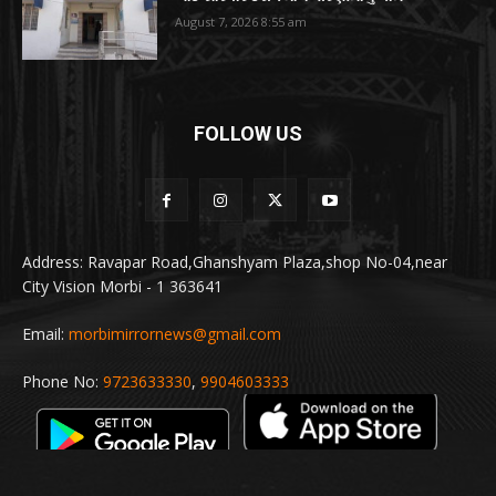
August 7, 2026 8:55 am
FOLLOW US
Address: Ravapar Road,Ghanshyam Plaza,shop No-04,near
City Vision Morbi - 1 363641
Email:
morbimirrornews@gmail.com
Phone No:
9723633330
,
9904603333