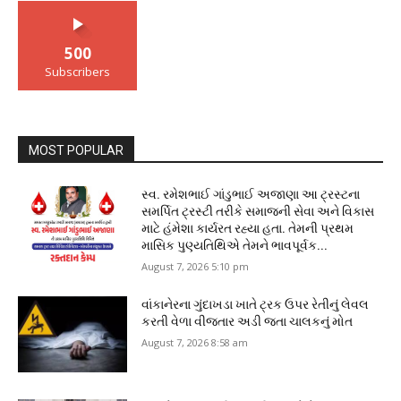
500
Subscribers
MOST POPULAR
સ્વ. રમેશભાઈ ગાંડુભાઈ અજાણા આ ટ્રસ્ટના
સમર્પિત ટ્રસ્ટી તરીકે સમાજની સેવા અને વિકાસ
માટે હંમેશા કાર્યરત રહ્યા હતા. તેમની પ્રથમ
માસિક પુણ્યતિથિએ તેમને ભાવપૂર્વક...
August 7, 2026 5:10 pm
વાંકાનેરના ગુંદાખડા ખાતે ટ્રક ઉપર રેતીનું લેવલ
કરતી વેળા વીજતાર અડી જતા ચાલકનું મોત
August 7, 2026 8:58 am