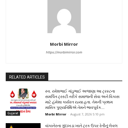
Morbi Mirror
https://morbimirror.com
RELATED ARTICLES
સ્વ. રમેશભાઈ ગાંડુભાઈ અજાણા આ ટ્રસ્ટના
સમર્પિત ટ્રસ્ટી તરીકે સમાજની સેવા અને વિકાસ
માટે હંમેશા કાર્યરત રહ્યા હતા. તેમની પ્રથમ
માસિક પુણ્યતિથિએ તેમને ભાવપૂર્વક...
Gujarat
Morbi Mirror
-
August 7, 2026 5:10 pm
વાંકાનેરના ગુંદાખડા ખાતે ટ્રક ઉપર રેતીનું લેવલ