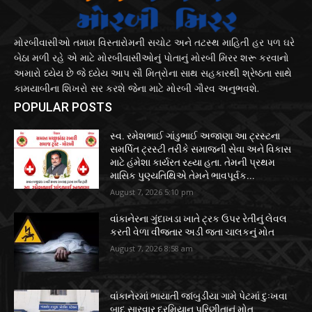
મોરબીવાસીઓ તમામ વિસ્તારોમની સચોટ અને તટસ્થ માહિતી હર પળ ઘરે
બેઠા મળી રહે એ માટે મોરબીવાસીઓનું પોતાનું મોરબી મિરર શરૂ કરવાનો
અમારો ધ્યેય છે જે ધ્યેય આપ સૌ મિત્રોના સાથ સહકારથી શ્રેષ્ઠતા સાથે
કામયાબીના શિખરો સર કરશે જેના માટે મોરબી ગૌરવ અનુભવશે.
POPULAR POSTS
સ્વ. રમેશભાઈ ગાંડુભાઈ અજાણા આ ટ્રસ્ટના
સમર્પિત ટ્રસ્ટી તરીકે સમાજની સેવા અને વિકાસ
માટે હંમેશા કાર્યરત રહ્યા હતા. તેમની પ્રથમ
માસિક પુણ્યતિથિએ તેમને ભાવપૂર્વક...
August 7, 2026 5:10 pm
વાંકાનેરના ગુંદાખડા ખાતે ટ્રક ઉપર રેતીનું લેવલ
કરતી વેળા વીજતાર અડી જતા ચાલકનું મોત
August 7, 2026 8:58 am
વાંકાનેરમાં ભાયાતી જાંબુડીયા ગામે પેટમાં દુઃખવા
બાદ સારવાર દરમિયાન પરિણીતાનું મોત