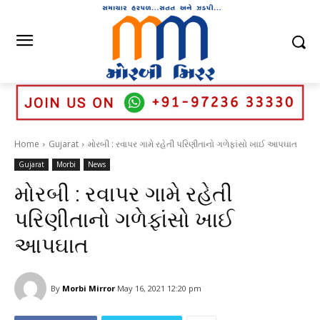
Home
Gujarat
મોરબી : રવાપર ગામે રહેતી પરિણીતાનો ગળેફાંસો ખાઈ આપઘાત
Gujarat
Morbi
News
મોરબી : રવાપર ગામે રહેતી
પરિણીતાનો ગળેફાંસો ખાઈ
આપઘાત
By
Morbi Mirror
May 16, 2021 12:20 pm