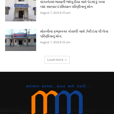
વાંકાનેરમાં ભાયાતી જાંબુડીયા ગામે પેટમાં દુઃખવા
બાદ સારવાર દરમિયાન પરિણીતાનું મોત
August 7, 2026 8:55 am
મોરબીના કૃષ્ણનગર કોયલી ગામે ઝેરી દવા પી લેતા
પરિણીતાનું મોત.
August 7, 2026 8:53 am
Load more