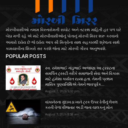
મોરબીવાસીઓ તમામ વિસ્તારોમની સચોટ અને તટસ્થ માહિતી હર પળ ઘરે
બેઠા મળી રહે એ માટે મોરબીવાસીઓનું પોતાનું મોરબી મિરર શરૂ કરવાનો
અમારો ધ્યેય છે જે ધ્યેય આપ સૌ મિત્રોના સાથ સહકારથી શ્રેષ્ઠતા સાથે
કામયાબીના શિખરો સર કરશે જેના માટે મોરબી ગૌરવ અનુભવશે.
POPULAR POSTS
સ્વ. રમેશભાઈ ગાંડુભાઈ અજાણા આ ટ્રસ્ટના
સમર્પિત ટ્રસ્ટી તરીકે સમાજની સેવા અને વિકાસ
માટે હંમેશા કાર્યરત રહ્યા હતા. તેમની પ્રથમ
માસિક પુણ્યતિથિએ તેમને ભાવપૂર્વક...
August 7, 2026 5:10 pm
વાંકાનેરના ગુંદાખડા ખાતે ટ્રક ઉપર રેતીનું લેવલ
કરતી વેળા વીજતાર અડી જતા ચાલકનું મોત
August 7, 2026 8:58 am