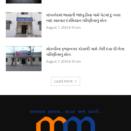
વાંકાનેરમાં ભાયાતી જાંબુડીયા ગામે પેટમાં દુઃખવા
બાદ સારવાર દરમિયાન પરિણીતાનું મોત
August 7, 2026 8:55 am
મોરબીના કૃષ્ણનગર કોયલી ગામે ઝેરી દવા પી લેતા
પરિણીતાનું મોત.
August 7, 2026 8:53 am
Load more