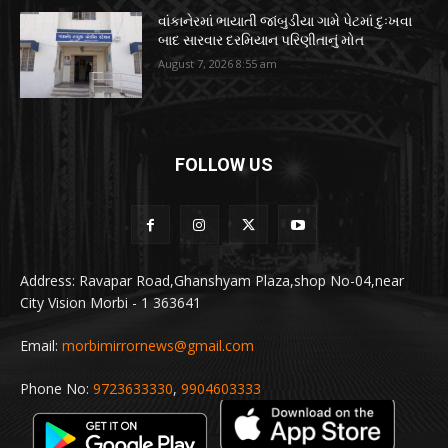
વાંકાનેરમાં ભાયાતી જાંબુડીયા ગામે પેટમાં દુઃખવા
બાદ સારવાર દરમિયાન પરિણીતાનું મોત
August 7, 2026 8:55 am
FOLLOW US
Address: Ravapar Road,Ghanshyam Plaza,shop No-04,near
City Vision Morbi - 1 363641
Email:
morbimirrornews@gmail.com
Phone No:
9723633330
,
9904603333