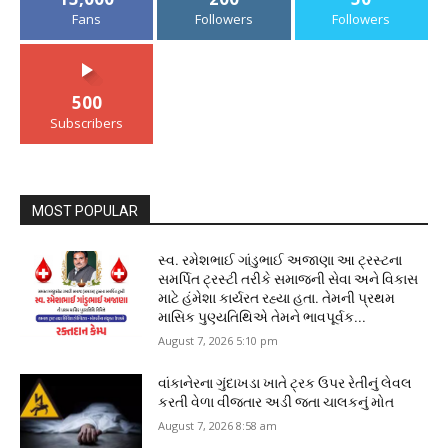
Fans
Followers
Followers
500
Subscribers
MOST POPULAR
સ્વ. રમેશભાઈ ગાંડુભાઈ અજાણા આ ટ્રસ્ટના
સમર્પિત ટ્રસ્ટી તરીકે સમાજની સેવા અને વિકાસ
માટે હંમેશા કાર્યરત રહ્યા હતા. તેમની પ્રથમ
માસિક પુણ્યતિથિએ તેમને ભાવપૂર્વક...
August 7, 2026 5:10 pm
વાંકાનેરના ગુંદાખડા ખાતે ટ્રક ઉપર રેતીનું લેવલ
કરતી વેળા વીજતાર અડી જતા ચાલકનું મોત
August 7, 2026 8:58 am