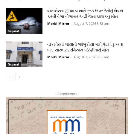
વાંકાનેરના ગુંદાખડા ખાતે ટ્રક ઉપર રેતીનું લેવલ
કરતી વેળા વીજતાર અડી જતા ચાલકનું મોત
Morbi Mirror
-
August 7, 2026 8:58 am
Gujarat
વાંકાનેરમાં ભાયાતી જાંબુડીયા ગામે પેટમાં દુઃખવા
બાદ સારવાર દરમિયાન પરિણીતાનું મોત
Morbi Mirror
-
August 7, 2026 8:55 am
Gujarat
- Advertisment -