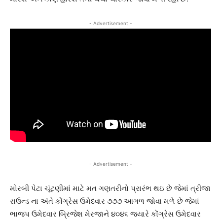
- Advertisement -
- Advertisement -
મોરબી પેટા ચૂંટણીમાં માટે મત ગણતરીનો પ્રારંભ થઇ છે જેમાં ત્રીજા
રાઉન્ડ ના અંતે કોંગ્રેસ ઉમેદવાર ૭૭૭ આગળ જોવા મળે છે જેમાં
ભાજપ ઉમેદવાર બ્રિજેશ મેરજાને ૪૦૪૬ જયારે કોંગ્રેસ ઉમેદવાર