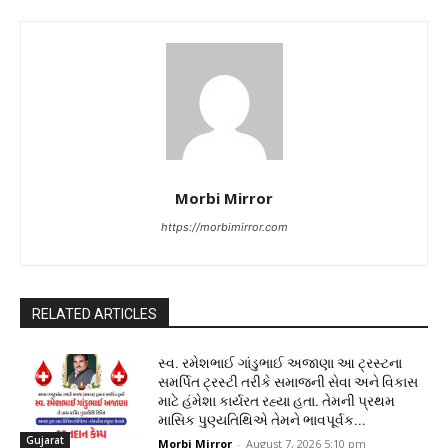
Morbi Mirror
https://morbimirror.com
RELATED ARTICLES
સ્વ. રમેશભાઈ ગાંડુભાઈ અજાણા આ ટ્રસ્ટના
સમર્પિત ટ્રસ્ટી તરીકે સમાજની સેવા અને વિકાસ
માટે હંમેશા કાર્યરત રહ્યા હતા. તેમની પ્રથમ
માસિક પુણ્યતિથિએ તેમને ભાવપૂર્વક...
Gujarat
Morbi Mirror
-
August 7, 2026 5:10 pm