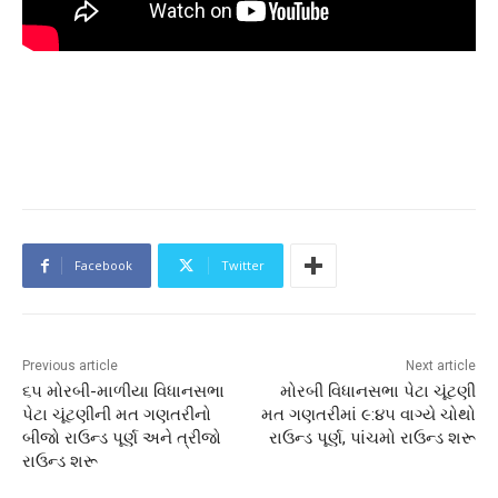
Facebook
Twitter
Previous article
Next article
૬૫ મોરબી-માળીયા વિધાનસભા
મોરબી વિધાનસભા પેટા ચૂંટણી
પેટા ચૂંટણીની મત ગણતરીનો
મત ગણતરીમાં ૯:૪૫ વાગ્યે ચોથો
બીજો રાઉન્ડ પૂર્ણ અને ત્રીજો
રાઉન્ડ પૂર્ણ, પાંચમો રાઉન્ડ શરૂ
રાઉન્ડ શરૂ