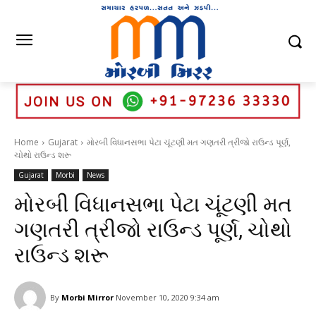
Home
Gujarat
મોરબી વિધાનસભા પેટા ચૂંટણી મત ગણતરી ત્રીજો રાઉન્ડ પૂર્ણ,
ચોથો રાઉન્ડ શરૂ
Gujarat
Morbi
News
મોરબી વિધાનસભા પેટા ચૂંટણી મત
ગણતરી ત્રીજો રાઉન્ડ પૂર્ણ, ચોથો
રાઉન્ડ શરૂ
By
Morbi Mirror
November 10, 2020 9:34 am