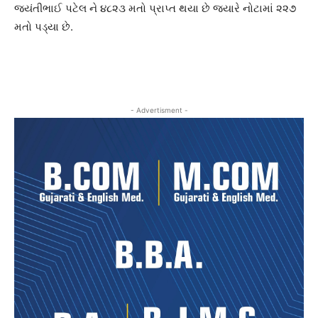
જયંતીભાઈ પટેલ ને ૪૮૨૩ મતો પ્રાપ્ત થયા છે જયારે નોટામાં ૨૨૭
મતો પડ્યા છે.
- Advertisment -