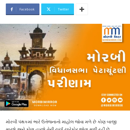
Facebook
Twitter
મોરબી પંથકમાં ભારે ઉત્તેજનાનો માહોલ જોવા મળે છે કોણ બાજી
મારશે અને કોણ હારશે તેની ચર્ચા ચારેકોર જોવા મળી રહી છે.