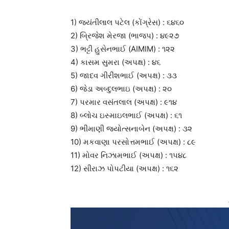
1) જ્યંતીલાલ પટેલ (કોંગ્રેસ) : ૬૪૬૦
2) બ્રિજેશ મેરજા (ભાજપ) : ૪૯૨૭
3) ભટ્ટી હુસેનભાઈ (AIMIM) : ૧૨૨
4) કાસમ સુમરા (અપક્ષ) : ૪૬
5) જાદવ ગીરીશભાઈ (અપક્ષ) : ૩૩
6) જેડા અબ્દુલભાઇ (અપક્ષ) : ૨૦
7) પરમાર વસંતલાલ (અપક્ષ) : ૯૧૪
8) બ્લોચ ઇસ્માઇલભાઈ (અપક્ષ) : ૬૧
9) ભીમાણી જ્યોત્સનાબેન (અપક્ષ) : ૩૨
10) મકવાણા પરસોત્તમભાઈ (અપક્ષ) : ૮૯
11) મોવર નિઝામભાઈ (અપક્ષ) : ૧૫૪૮
12) સીરાઝ પોપટીયા (અપક્ષ) : ૧૬૨