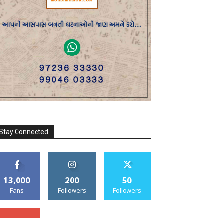
Stay Connected
13,000
200
50
Fans
Followers
Followers