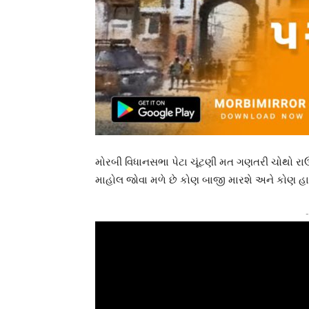
મોરબી વિધાનસભા પેટા ચૂંટણી મત ગણતરી ચોથો રાઉન્
માહોલ જોવા મળે છે કોણ બાજી મારશે અને કોણ હારશ
-