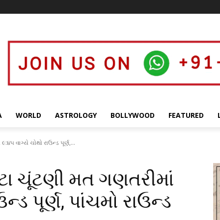
A
WORLD
ASTROLOGY
BOLLYWOOD
FEATURED
૪૫ વાગ્યે ચોથો રાઉન્ડ પૂર્ણ,...
ટા ચૂંટણી મત ગણતરીમાં
ન્ડ પૂર્ણ, પાંચમો રાઉન્ડ