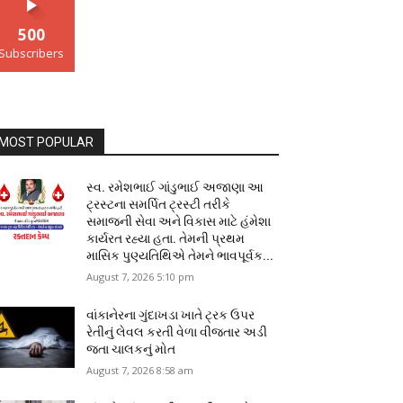
500
Subscribers
MOST POPULAR
સ્વ. રમેશભાઈ ગાંડુભાઈ અજાણા આ
ટ્રસ્ટના સમર્પિત ટ્રસ્ટી તરીકે
સમાજની સેવા અને વિકાસ માટે હંમેશા
કાર્યરત રહ્યા હતા. તેમની પ્રથમ
માસિક પુણ્યતિથિએ તેમને ભાવપૂર્વક...
August 7, 2026 5:10 pm
વાંકાનેરના ગુંદાખડા ખાતે ટ્રક ઉપર
રેતીનું લેવલ કરતી વેળા વીજતાર અડી
જતા ચાલકનું મોત
August 7, 2026 8:58 am