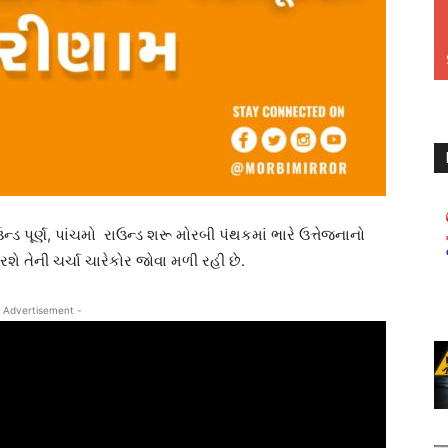
ડ પૂર્ણ, પાંચમો રાઉન્ડ શરૂ મોરબી પંથકમાં ભારે ઉત્તેજનાનો
ે તેની ચર્ચા ચારેકોર જોવા મળી રહી છે.
 Advertisement -