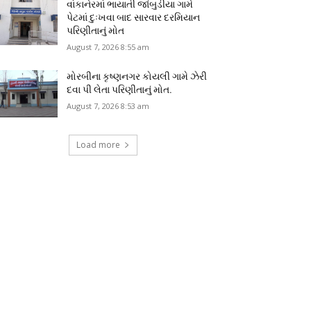
વાંકાનેરમાં ભાયાતી જાંબુડીયા ગામે
પેટમાં દુઃખવા બાદ સારવાર દરમિયાન
પરિણીતાનું મોત
August 7, 2026 8:55 am
મોરબીના કૃષ્ણનગર કોયલી ગામે ઝેરી
દવા પી લેતા પરિણીતાનું મોત.
August 7, 2026 8:53 am
Load more