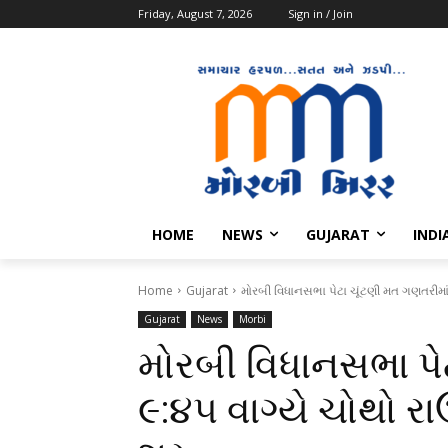
Friday, August 7, 2026
Sign in / Join
HOME
NEWS
GUJARAT
INDI
Home
Gujarat
મોરબી વિધાનસભા પેટા ચૂંટણી મત ગણતરીમાં ૯:
Gujarat
News
Morbi
મોરબી વિધાનસભા પે
૯:૪૫ વાગ્યે ચોથો રાઉ