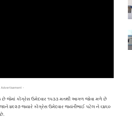
 Advertisement -
થઇ છે જેમાં કોંગ્રેસ ઉમેદવાર ૧૫૩૩ મતથી આગળ જોવા મળે છે
રજાને ૪૯૨૭ જયારે કોંગ્રેસ ઉમેદવાર જયંતીભાઈ પટેલ ને ૬૪૬૦
છે.