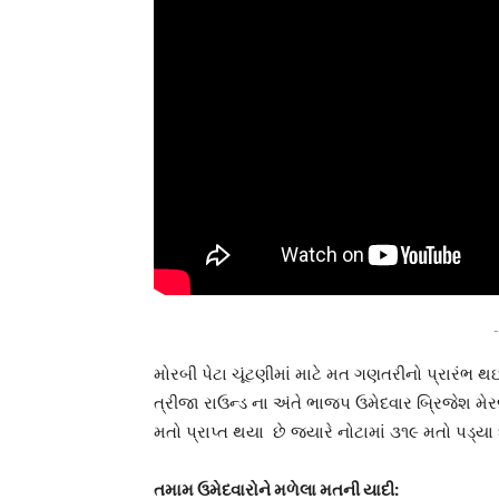
-
મોરબી પેટા ચૂંટણીમાં માટે મત ગણતરીનો પ્રારંભ 
ત્રીજા રાઉન્ડ ના અંતે ભાજપ ઉમેદવાર બ્રિજેશ મે
મતો પ્રાપ્ત થયા છે જયારે નોટામાં ૩૧૯ મતો પડ્યા 
તમામ ઉમેદવારોને મળેલા મતની યાદી: