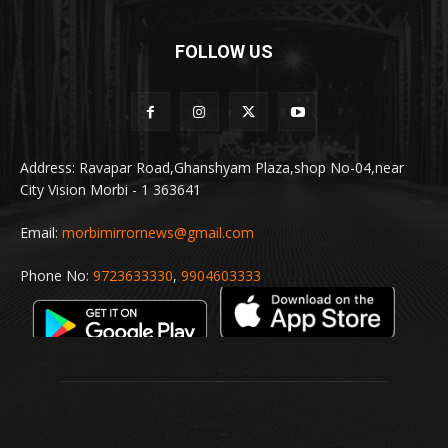
FOLLOW US
Address: Ravapar Road,Ghanshyam Plaza,shop No-04,near
City Vision Morbi - 1 363641
Email:
morbimirrornews@gmail.com
Phone No:
9723633330
,
9904603333