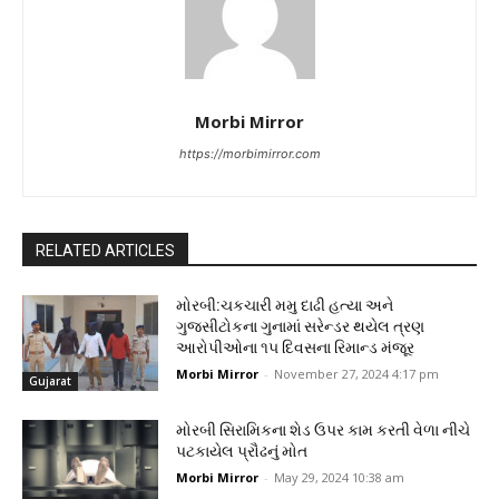
Morbi Mirror
https://morbimirror.com
RELATED ARTICLES
મોરબી:ચકચારી મમુ દાઢી હત્યા અને
ગુજસીટોકના ગુનામાં સરેન્ડર થયેલ ત્રણ
આરોપીઓના ૧૫ દિવસના રિમાન્ડ મંજૂર
Morbi Mirror
-
November 27, 2024 4:17 pm
Gujarat
મોરબી સિરામિકના શેડ ઉપર કામ કરતી વેળા નીચે
પટકાયેલ પ્રૌઢનું મોત
Morbi Mirror
-
May 29, 2024 10:38 am