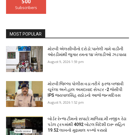
500
Subscribers
MOST POPULAR
મોરબી એલસીબીનો દરોડો:પાનેલી ગામે વાડીની
ઓરડીમાંથી જુગાર રમતા ૧૪ ખેલાડીઓ ઝડપાયા
August 9, 2026 1:59 pm
મોરબી જિલ્લા પોલીસ વડા તરીકે ફરજ બજાવી
ચૂકેલા અને હાલ અમદાવાદ સેક્ટર -2 જેસીપી
IPS જયપાલસિંહ રાઠોડનો આજે જન્મદિવસ
August 9, 2026 1:52 pm
બોર્ડર રેન્જ ટીમનો સપાટો:માળિયા.મી નજીક રેઢા
પડેલ ટ્રકમાંથી 4092 બોટલ વિદેશી દારૂ સહિત
19.52 લાખનો મુદ્દામાલ કબ્જે કરાયો