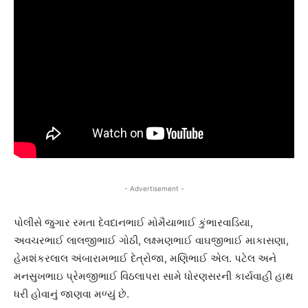
- Advertisement -
પોલીસે જુગાર રમતા દેવદાનભાઈ મોમૈયાભાઈ કુંભારવાડિયા,
અવચરભાઈ લાલજીભાઈ ગોઠી, લક્ષ્મણભાઈ વાઘજીભાઈ માકાસણા,
હેમશંકરલાલ અંબારામભાઈ દેત્રોજા, મણિભાઈ એલ. પટેલ અને
મનસુખભાઇ પ્રેમજીભાઈ વિઠલાપરા સામે ધોરણસરની કાર્યવાહી હાથ
ધરી હોવાનું જાણવા મળ્યું છે.