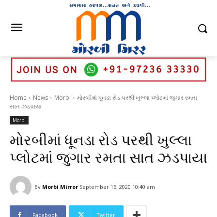
Home
News
Morbi
મોરબીમાં ધૂનડા રોડ પરથી ખુલ્લા પ્લોટમાં જુગાર રમતા
સાત ઝડપાયા
Morbi
મોરબીમાં ધૂનડા રોડ પરથી ખુલ્લા
પ્લોટમાં જુગાર રમતા સાત ઝડપાયા
By
Morbi Mirror
September 16, 2020 10:40 am
Facebook
Twitter