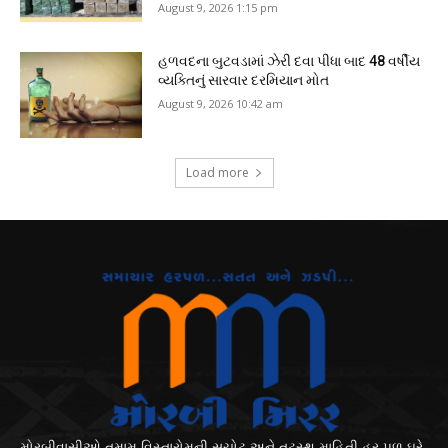
August 9, 2026 1:15 pm
હળવદના બુટવડામાં ઝેરી દવા પીધા બાદ 48 વર્ષીય
વ્યક્તિનું સારવાર દરમિયાન મોત
August 9, 2026 10:42 am
Load more
મોરબીવાસીઓ તમામ વિસ્તારોમની સચોટ અને તટસ્થ માહિતી હર પળ ઘરે