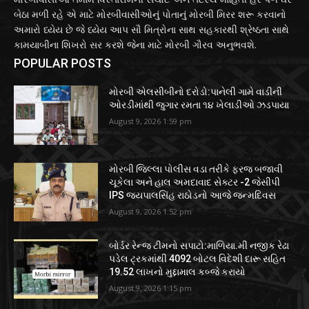
બેઠા મળી રહે એ માટે મોરબીવાસીઓનું પોતાનું મોરબી મિરર શરૂ કરવાનો
અમારો ધ્યેય છે જે ધ્યેય આપ સૌ મિત્રોના સાથ સહકારથી શ્રેષ્ઠતા સાથે
કામયાબીના શિખરો સર કરશે જેના માટે મોરબી ગૌરવ અનુભવશે.
POPULAR POSTS
મોરબી એલસીબીનો દરોડો:પાનેલી ગામે વાડીની
ઓરડીમાંથી જુગાર રમતા ૧૪ ખેલાડીઓ ઝડપાયા
August 9, 2026 1:59 pm
મોરબી જિલ્લા પોલીસ વડા તરીકે ફરજ બજાવી
ચૂકેલા અને હાલ અમદાવાદ સેક્ટર -2 જેસીપી
IPS જયપાલસિંહ રાઠોડનો આજે જન્મદિવસ
August 9, 2026 1:52 pm
બોર્ડર રેન્જ ટીમનો સપાટો:માળિયા.મી નજીક રેઢા
પડેલ ટ્રકમાંથી 4092 બોટલ વિદેશી દારૂ સહિત
19.52 લાખનો મુદ્દામાલ કબ્જે કરાયો
August 9, 2026 1:15 pm