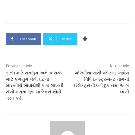
Facebook
Twitter
Previous article
Next article
સત્ય માટે સતયુગ અને અસત્ય
મોરબીના લાતી પ્લોટમાં આવેલ
માટે કળયુગ જેવી ઘટના !
નિધિ ઇન્સ્ટ્રુમેન્ટ નામની
મોરબીમાં ખોવાયેલી પાંચ લાખની
ઈલેકટ્રોનીકની દુકાનમા આગ
થેલી મળતા મૂળ માલિકને શોધી
લાગી
પરત કરી