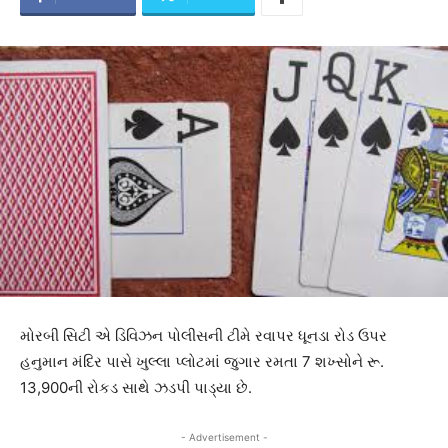
મોરબી સિટી એ ડિવિઝન પોલીસની ટીમે રવાપર ધૂનડા રોડ ઉપર
હનુમાન મંદિર પાસે ખુલ્લા પ્લોટમાં જુગાર રમતા 7 શખ્સોને રૂ.
13,900ની રોકડ સાથે ઝડપી પાડ્યા છે.
- Advertisement -