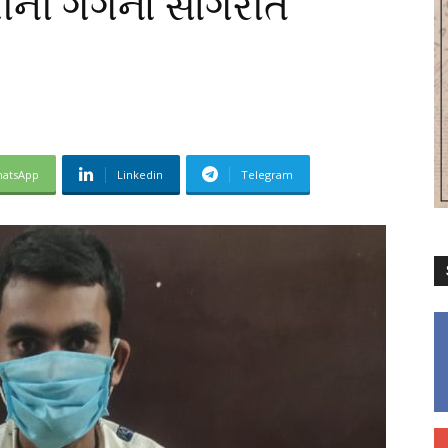
પીની ગેંગનો સાગરીત
atsApp
Linkedin
Telegram