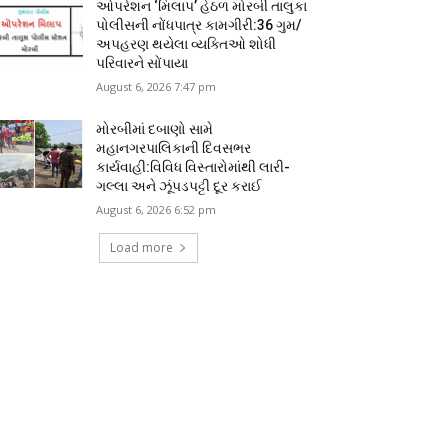
ઓપરેશન ‘મિલાપ’ હેઠળ મોરબી તાલુકા
પોલીસની નોંધપાત્ર કામગીરી:36 ગુમ/
અપહરણ થયેલા વ્યક્તિઓ શોધી
પરિવારને સોંપાયા
August 6, 2026 7:47 pm
મોરબીમાં દબાણો સામે
મહાનગરપાલિકાની દિવસભર
કાર્યવાહી:વિવિધ વિસ્તારોમાંથી લારી-
ગલ્લા અને ઝૂંપડપટ્ટી દૂર કરાઈ
August 6, 2026 6:52 pm
Load more