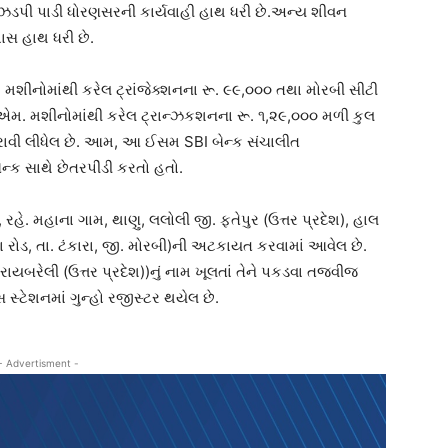
ે ઝડપી પાડી ધોરણસરની કાર્યવાહી હાથ ધરી છે.અન્ય શીવન
પાસ હાથ ધરી છે.
. મશીનોમાંથી કરેલ ટ્રાંજેક્શનના રૂ. ૯૯,૦૦૦ તથા મોરબી સીટી
એમ. મશીનોમાંથી કરેલ ટ્રાન્ઝકશનના રૂ. ૧,૨૯,૦૦૦ મળી કુલ
કરાવી લીધેલ છે. આમ, આ ઈસમ SBI બેન્ક સંચાલીત
્ક સાથે છેતરપીંડી કરતો હતો.
રહે. મહાના ગામ, થાણુ, લલોલી જી. ફતેપુર (ઉત્તર પ્રદેશ), હાલ
 રોડ, તા. ટંકારા, જી. મોરબી)ની અટકાયત કરવામાં આવેલ છે.
 રાયબરેલી (ઉત્તર પ્રદેશ))નું નામ ખૂલતાં તેને પકડવા તજવીજ
્ટેશનમાં ગુન્હો રજીસ્ટર થયેલ છે.
- Advertisment -