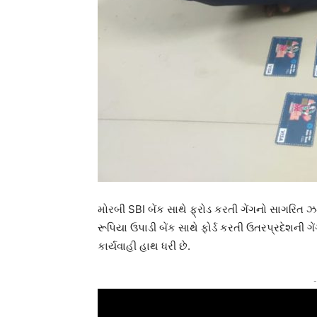
મોરબી SBI બેંક સાથે ફ્રોડ કરતી ગેંગનો સાગર
રૂપિયા ઉપાડી બેંક સાથે ફોર્ડ કરતી ઉતરપ્રદેશની
કાર્યવાહી હાથ ધરી છે.
-