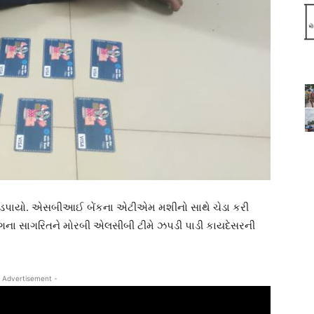
િત ઝડપાયો. એસબીઆઈ બેંકના એટીએમ મશીનો સાથે ચેડા કરી
 ગેંગના સાગરિતને મોરબી એલસીબી ટીમે ઝપડી પાડી કાયદેસરની
 Advertisement -