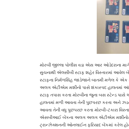
મોરબી જીલ્લા પોલીસ વડા એસ આર ઓડેદરાના માર
સુચનાથી એલસીબી સ્ટાફ શહેર વિસ્તારમાં આવેલ 
સ્ટાફના નિર્મળસિંહ જાડેજાને બાતમી મળેલ કે 
અલગ એટીએમ મશીનો પાસે શંકાસ્પદ હાલતમાં આંટા 
સ્ટાફ તપાસ કરતા મોરબીના જુના બસ સ્ટેન્ડ પાસ
હાલતમાં મળી આવતા તેની પુછપરછ કરતા અને ઝડ
આવતા તેની વધુ પુછપરછ કરતા મોરબી-ટંકારા વિસ્ત
એસબીઆઈ બેંકના અલગ અલગ એટીએમ મશીનોમાંથી ક
ટ્રાન્ઝેક્શનની ઓનલાઈન ફરિયાદ બેંકમાં કરેલ હ