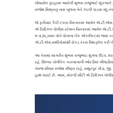
નોંધાયેલ ગુન્હામાં આરોપી શુભમ રાજુભાઈ શુકલાન
રાજેશ મિશ્રાનું નામ ખુલતા તેને ઝડપી પાડવા વધુ ત
જે ફરીયાદ પૈકી ટંકારા વિસ્તારમાં આવેલ એ.ટી.એમ
એ ડિવીઝન પોલીસ સ્ટેશન વિસ્તારમાં આવેલ એ.ટી.
રૂ.૨,૨૮,૦૦૦ પોતે પોતાના બેંક એકાઉન્ટમાં જમા 
એ.ટી.એમ.મશીનોમાંથી રોકડ રકમ વિથડ્રોલ કરી બેન
આ કેસમાં સાગરીત શુભમ રાજુભાઇ શુક્લા (ઉ.વ. ૨૦, 
રહે. સિલ્વર પોલીપેક કારખાનાની ઓરડીમાં ખીજડીયા
તેમજ શીવમ રાજેશ મીશ્રા (રહે. મથુરપુર ગોંડા, જી.
હાથ ધરાઈ છે. આમ, મોરબી સીટી એ ડિવીઝન પોલીસ સ