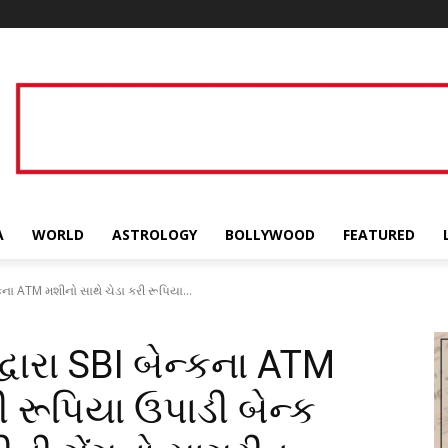
A
WORLD
ASTROLOGY
BOLLYWOOD
FEATURED
્કના ATM મશીનો સાથે ચેડા કરી રૂપિયા...
વારા SBI બેન્કના ATM
ી રૂપિયા ઉપાડી બેન્ક