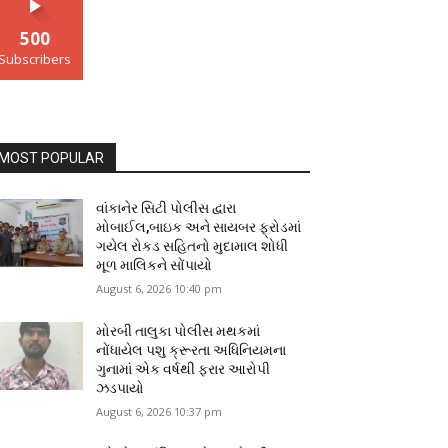
500
Subscribers
MOST POPULAR
વાંકાનેર સિટી પોલીસ દ્વારા
મોબાઈલ,બાઇક અને સાયબર ફ્રોડમાં
ગયેલ રોકડ સહિતનો મુદામાલ શોધી
મૂળ માલિકને સોંપાયો
August 6, 2026 10:40 pm
મોરબી તાલુકા પોલીસ મથકમાં
નોંધાયેલ પશુ ક્રૂરતા અધિનિયમના
ગુનામાં એક વર્ષથી ફરાર આરોપી
ઝડપાયો
August 6, 2026 10:37 pm