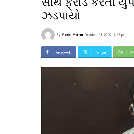
સાથે ફ્રોડ કરતી યુ
ઝડપાયો
By
Morbi Mirror
October 23, 2020 12:16 pm
Facebook
Twitter
Wh