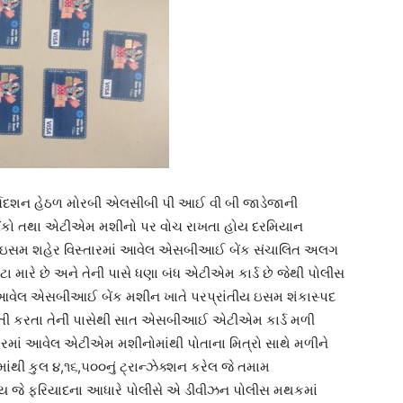
્ગદશન હેઠળ મોરબી એલસીબી પી આઈ વી બી જાડેજાની
બેંકો તથા એટીએમ મશીનો પર વોચ રાખતા હોય દરમિયાન
એક ઇસમ શહેર વિસ્તારમાં આવેલ એસબીઆઈ બેંક સંચાલિત અલગ
મારે છે અને તેની પાસે ધણા બંધ એટીએમ કાર્ડ છે જેથી પોલીસ
ે આવેલ એસબીઆઈ બેંક મશીન ખાતે પરપ્રાંતીય ઇસમ શંકાસ્પદ
તી કરતા તેનીં પાસેથી સાત એસબીઆઈ એટીએમ કાર્ડ મળી
ારમાં આવેલ એટીએમ મશીનોમાંથી પોતાના મિત્રો સાથે મળીને
ુલ ૪,૧૬,૫૦૦નું ટ્રાન્ઝેક્શન કરેલ જે તમામ
ોય જે ફરિયાદના આધારે પોલીસે એ ડીવીઝન પોલીસ મથકમાં