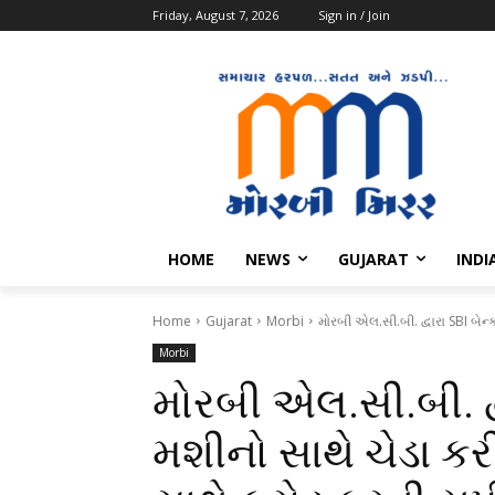
Friday, August 7, 2026
Sign in / Join
HOME
NEWS
GUJARAT
INDI
Home
Gujarat
Morbi
મોરબી એલ.સી.બી. દ્વારા SBI બેન
Morbi
મોરબી એલ.સી.બી. દ્
મશીનો સાથે ચેડા કર