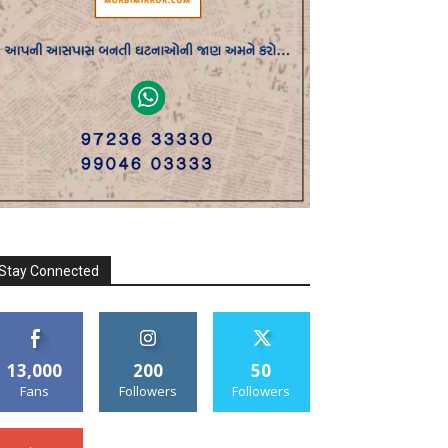
Stay Connected
13,000
200
50
Fans
Followers
Followers