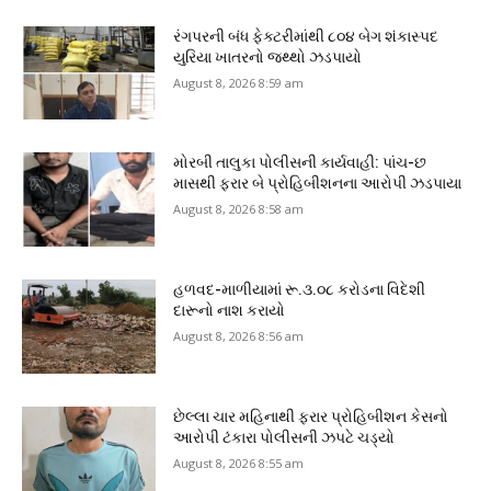
રંગપરની બંધ ફેક્ટરીમાંથી ૮૦૪ બેગ શંકાસ્પદ
યુરિયા ખાતરનો જથ્થો ઝડપાયો
August 8, 2026 8:59 am
મોરબી તાલુકા પોલીસની કાર્યવાહી: પાંચ-છ
માસથી ફરાર બે પ્રોહિબીશનના આરોપી ઝડપાયા
August 8, 2026 8:58 am
હળવદ-માળીયામાં રૂ.૩.૦૮ કરોડના વિદેશી
દારૂનો નાશ કરાયો
August 8, 2026 8:56 am
છેલ્લા ચાર મહિનાથી ફરાર પ્રોહિબીશન કેસનો
આરોપી ટંકારા પોલીસની ઝપટે ચડ્યો
August 8, 2026 8:55 am