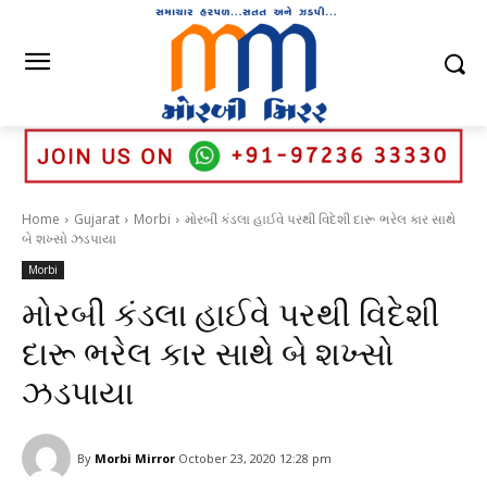
Home
Gujarat
Morbi
મોરબી કંડલા હાઈવે પરથી વિદેશી દારૂ ભરેલ કાર સાથે
બે શખ્સો ઝડપાયા
Morbi
મોરબી કંડલા હાઈવે પરથી વિદેશી
દારૂ ભરેલ કાર સાથે બે શખ્સો
ઝડપાયા
By
Morbi Mirror
October 23, 2020 12:28 pm