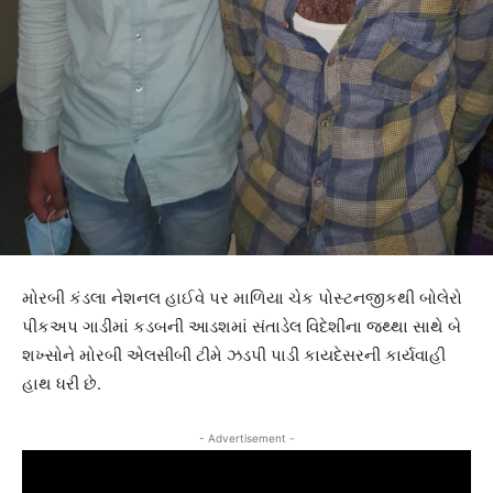
મોરબી કંડલા નેશનલ હાઈવે પર માળિયા ચેક પોસ્ટનજીકથી બોલેરો
પીકઅપ ગાડીમાં કડબની આડશમાં સંતાડેલ વિદેશીના જથ્થા સાથે બે
શખ્સોને મોરબી એલસીબી ટીમે ઝડપી પાડી કાયદેસરની કાર્યવાહી
હાથ ધરી છે.
- Advertisement -