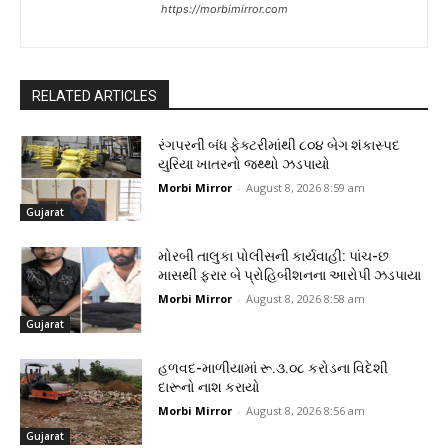
https://morbimirror.com
RELATED ARTICLES
રંગપરની બંધ ફેક્ટરીમાંથી ૮૦૪ બેગ શંકાસ્પદ
યુરિયા ખાતરનો જથ્થો ઝડપાયો
Morbi Mirror
-
August 8, 2026 8:59 am
Gujarat
મોરબી તાલુકા પોલીસની કાર્યવાહી: પાંચ-છ
માસથી ફરાર બે પ્રોહિબીશનના આરોપી ઝડપાયા
Morbi Mirror
-
August 8, 2026 8:58 am
Gujarat
હળવદ-માળીયામાં રૂ.૩.૦૮ કરોડના વિદેશી
દારૂનો નાશ કરાયો
Morbi Mirror
-
August 8, 2026 8:56 am
Gujarat