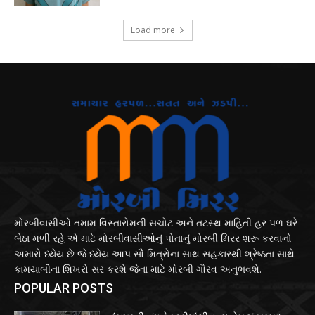
Load more
મોરબીવાસીઓ તમામ વિસ્તારોમની સચોટ અને તટસ્થ માહિતી હર પળ ઘરે
બેઠા મળી રહે એ માટે મોરબીવાસીઓનું પોતાનું મોરબી મિરર શરૂ કરવાનો
અમારો ધ્યેય છે જે ધ્યેય આપ સૌ મિત્રોના સાથ સહકારથી શ્રેષ્ઠતા સાથે
કામયાબીના શિખરો સર કરશે જેના માટે મોરબી ગૌરવ અનુભવશે.
POPULAR POSTS