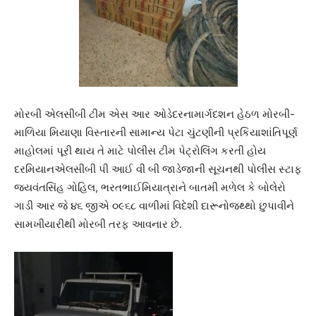
મોરબી એલસીબી ટીમ એસ આર ઓડેદરનામાર્ગદશન હેઠળ મોરબી-
માળિયા મિયાણા વિસ્તારની સામાન્ય પેટા ચુંટણીની પ્રકિયાશાંતિપૂર્ણ
માહોલમાં પૂરી થાય તે માટે પોલીસ ટીમ પેટ્રોલિંગ કરતી હોય
દરમિયાનએલસીબી પી આઈ વી બી જાડેજાની સૂચનથી પોલીસ સ્ટાફ
જયવંતસિંહ ગોહિલ, ભરતભાઈમિયાત્રાને બાતમી મળેલ કે બોલેરો
ગાડી આર જે ૪૬ જીએ ૦૯૬૮ વાળીમાં વિદેશી દારૂનોજથ્થો છુપાવીને
સામખીયારીથી મોરબી તરફ આવનાર છે.