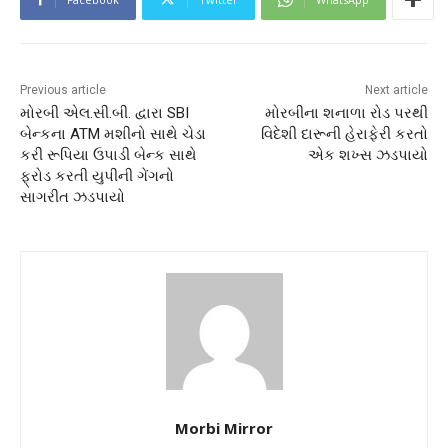
Previous article
Next article
મોરબી એલ.સી.બી. દ્વારા SBI
મોરબીના શનાળા રોડ પરથી
બેન્કના ATM મશીનો સાથે ચેડા
વિદેશી દારૂની હેરાફેરી કરતો
કરી રૂપિયા ઉપાડી બેન્ક સાથે
એક શખ્સ ઝડપાયો
ફ્રોડ કરતી યુપીની ગેંગનો
સાગરીત ઝડપાયો
Morbi Mirror