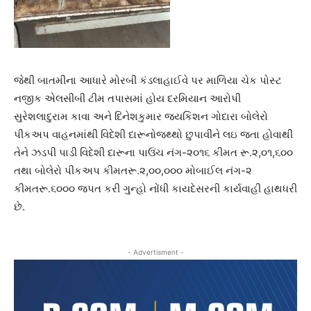
જેથી બાતમીના આધારે મોરબી કંડલાહાઈવે પર માળિયા ચેક પોસ્ટ
નજીક એલસીબી ટીમ તપાસમાં હોય દરમિયાન આરોપી
સુરેશલાદુરામ કાવા અને દિનેશકુમાર જયકિશન ગોદારા બોલેરો
પીકઅપ વાહનમાંથી વિદેશી દારૂનોજથ્થો છુપાવીને લઇ જતા હોવાથી
તેને ઝડપી પાડી વિદેશી દારૂના પાઉંચ નંગ-૨૦૧૬ કીમત રૂ.૨,૦૧,૬૦૦
તથા બોલેરો પીકઅપ કીમતરૂ.૨,૦૦,૦૦૦ મોબાઈલ નંગ-૨
કીમતરૂ.૬૦૦૦ જપત કરી ગુન્હો નોંધી કાયદેસરની કાર્યવાહી હાથધરી
છે.
- Advertisment -