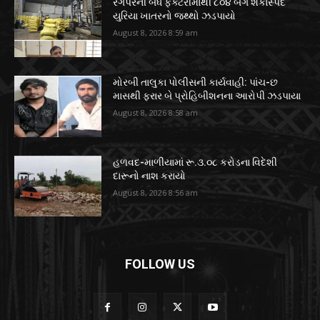
રંગપરની બંધ ફેક્ટરીમાંથી ૮૦૪ બેગ શંકાસ્પદ
યુરિયા ખાતરનો જથ્થો ઝડપાયો
August 8, 2026 8:59 am
મોરબી તાલુકા પોલીસની કાર્યવાહી: પાંચ-છ
માસથી ફરાર બે પ્રોહિબીશનના આરોપી ઝડપાયા
August 8, 2026 8:58 am
હળવદ-માળીયામાં રૂ.૩.૦૮ કરોડના વિદેશી
દારૂનો નાશ કરાયો
August 8, 2026 8:56 am
FOLLOW US